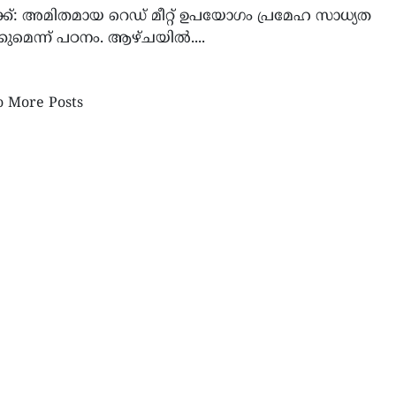
്ക്: അമിതമായ റെഡ് മീറ്റ് ഉപയോഗം പ്രമേഹ സാധ്യത
്കുമെന്ന് പഠനം. ആഴ്ചയിൽ....
്കാന കൺവൻഷന്
‘നമ്മൾ ജെഡിയെ ജയിപ്പിക
 More Posts
ഭമായ തുടക്കം…
2028-ലെ പ്രസിഡൻ്റ് സ്ഥാ
ങ്ങളിലൂടെ…
ജെഡി വാൻസിനെ പിന്തുണച്ച