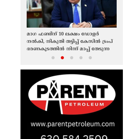
്കണം’;
മാഗ ഫണ്ടിന് 10 ലക്ഷം ഡോളർ
നൈൽസ് റ
നാർത്ഥിയായി
നൽകി, നികുതി തട്ടിപ്പ് കേസിൽ ട്രംപ്
മുളയാനിക
് ട്രംപ്
ഭരണകൂടത്തിൽ നിന്ന് മാപ്പ് തേടുന്ന
നേതൃത്വത
ഇന്ത്യൻ വംശജനായ ഡോക്ടർ
സ്ഥാനമേറ്