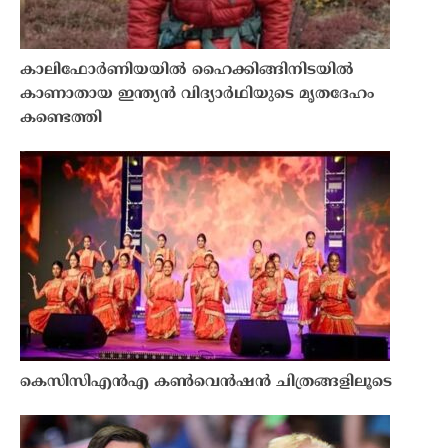
കാലിഫോർണിയയിൽ ഹൈക്കിങ്ങിനിടയിൽ
കാണാതായ ഇന്ത്യൻ വിദ്യാർഥിയുടെ മൃതദേഹം
കണ്ടെത്തി
കെസിസിഎൻഎ കൺവെൻഷൻ ചിത്രങ്ങളിലൂടെ