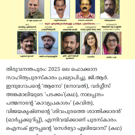
തിരുവനന്തപുരം: 2025 ലെ ഫൊക്കാന
സാഹിത്യപുരസ്‌കാരം പ്രഖ്യാപിച്ചു. ജി.ആർ.
ഇന്ദുഗോപന്റെ ‘ആനോ’ (നോവൽ), വർഗ്ഗീസ്
അങ്കമാലിയുടെ ‘പടക്കം'(കഥ), നാലപ്പാടം
പത്മനാഭന്റ ‘കാവ്യപ്രകാശം’ (കവിത),
വിജയകൃഷ്ണന്റെ ‘ശിവപുരത്തെ ശാന്തിക്കാരൻ’
(ഓർപ്പക്കുറിപ്പ്), എന്നിവയ്ക്കാണ് പുരസ്‌കാരം.
ഐസക് ഈപ്പന്റെ ‘സെർട്ടോ ഏലിയോസ്’ (കഥ)