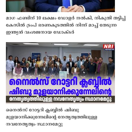
മാഗ ഫണ്ടിന് 10 ലക്ഷം ഡോളർ നൽകി, നികുതി തട്ടിപ്പ്
കേസിൽ ട്രംപ് ഭരണകൂടത്തിൽ നിന്ന് മാപ്പ് തേടുന്ന
ഇന്ത്യൻ വംശജനായ ഡോക്ടർ
നൈൽസ് റോട്ടറി ക്ലബ്ബിൽ ഷിബു
മുളയാനിക്കുന്നേലിന്റെ നേതൃത്വത്തിലുള്ള
നവനേതൃത്വം സ്ഥാനമേറ്റു