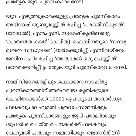
പ്രത്യേക ജൂറി പുരസ്‌കാരം നേടി.
യുവ എഴുത്തുകാർക്കുള്ള പ്രത്യേക പുരസ്‌കാരം
അഭിനാഷ് തുണ്ടുമണ്ണിൽ രചിച്ച ‘പരന്ത്രീസ്‌കുഴൽ’
(നോവൽ), എൻ.എസ്. സുമേഷ്‌കൃഷ്ണന്റെ
‘കരയാത്ത കടൽ’ (കവിത), ഫെബിനയുടെ ‘സന്ധ്യ
മുതൽ സന്ധ്യവരെ’ (ഓർമക്കുറിപ്പ്) എന്നിവയ്ക്കും
ജസീന റഹിം രചിച്ച ‘അത്രമേൽ ഒരു പെണ്ണിൽ’
(ഓർമക്കുറിപ്പ്) പ്രത്യേക ജൂറി പുരസ്‌കാരവും നേടി.
നാല് വിഭാഗങ്ങളിലും ഫൊക്കാന സാഹിത്യ
പുരസ്‌കാരത്തിന് അർഹമായ കൃതികളുടെ
രചയിതാക്കൾക്ക് 10001 രൂപ ക്യാഷ് അവാർഡും
ഫലകവും ബഹുമതി പത്രവും സമ്മനിക്കും.
പ്രത്യേക പുരസ്‌കാരങ്ങളും ജൂറി പരാമർശവും
ശുപാർശ ചെയ്ത രചനകൾക്ക് ഫലകവും
ബഹുമതി പത്രവും സമ്മാനിക്കും. ആഗസ്ത് 2ന്