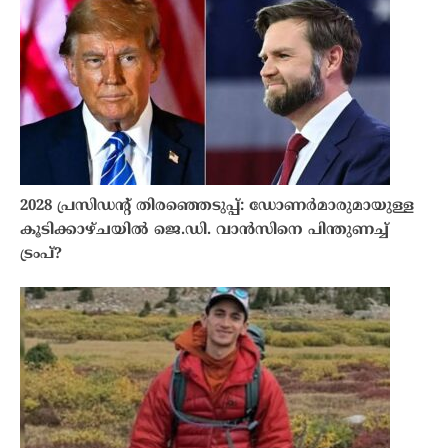
2028 പ്രസിഡന്റ് തിരഞ്ഞെടുപ്പ്: ഡോണർമാരുമായുള്ള
കൂടിക്കാഴ്ചയിൽ ജെ.ഡി. വാൻസിനെ പിന്തുണച്ച്
ട്രംപ്?