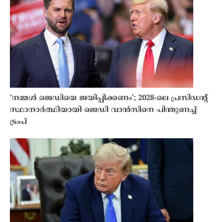
‘നമ്മൾ ജെഡിയെ ജയിപ്പിക്കണം’; 2028-ലെ പ്രസിഡൻ്റ്
സ്ഥാനാർത്ഥിയായി ജെഡി വാൻസിനെ പിന്തുണച്ച്
ട്രംപ്