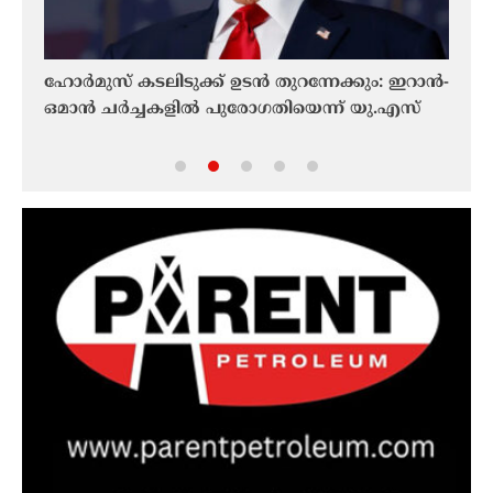
ഹോർമുസ് കടലിടുക്ക് ഉടൻ തുറന്നേക്കും: ഇറാൻ-
റഷ്യ
ഒമാൻ ചർച്ചകളിൽ പുരോഗതിയെന്ന് യു.എസ്
ഭീഷണ
ചുമത്