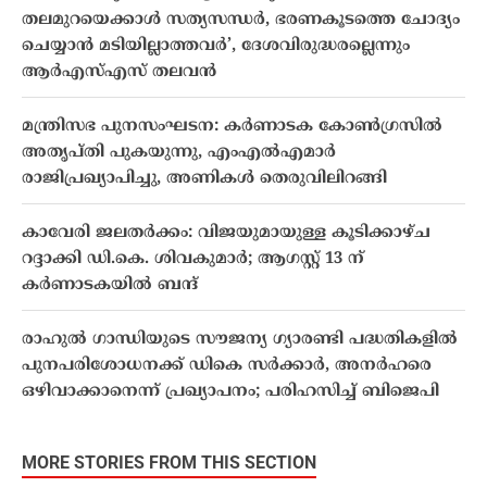
തലമുറയെക്കാൾ സത്യസന്ധർ, ഭരണകൂടത്തെ ചോദ്യം
ചെയ്യാൻ മടിയില്ലാത്തവർ’, ദേശവിരുദ്ധരല്ലെന്നും
ആർഎസ്എസ് തലവൻ
മന്ത്രിസഭ പുനസംഘടന: കർണാടക കോൺഗ്രസിൽ
അതൃപ്തി പുകയുന്നു, എംഎൽഎമാർ
രാജിപ്രഖ്യാപിച്ചു, അണികൾ തെരുവിലിറങ്ങി
കാവേരി ജലതർക്കം: വിജയുമായുള്ള കൂടിക്കാഴ്ച
റദ്ദാക്കി ഡി.കെ. ശിവകുമാർ; ആഗസ്റ്റ് 13 ന്
കർണാടകയിൽ ബന്ദ്
രാഹുൽ ഗാന്ധിയുടെ സൗജന്യ ഗ്യാരണ്ടി പദ്ധതികളിൽ
പുനപരിശോധനക്ക് ഡികെ സർക്കാർ, അനർഹരെ
ഒഴിവാക്കാനെന്ന് പ്രഖ്യാപനം; പരിഹസിച്ച് ബിജെപി
MORE STORIES FROM THIS SECTION