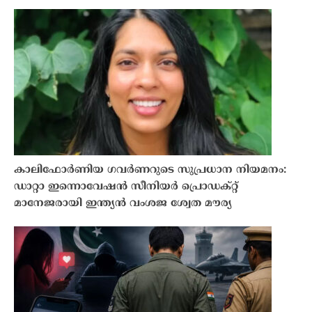
കാലിഫോർണിയ ഗവർണറുടെ സുപ്രധാന നിയമനം:
ഡാറ്റാ ഇന്നൊവേഷൻ സീനിയർ പ്രൊഡക്റ്റ്
മാനേജരായി ഇന്ത്യൻ വംശജ ശ്വേത മൗര്യ