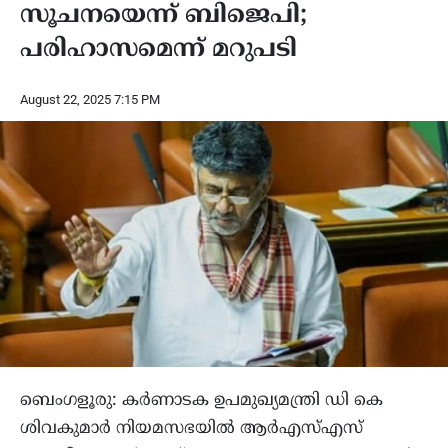
സൂചനയെന്ന് ബിജെപി;
പരിഹാസമെന്ന് മറുപടി
August 22, 2025 7:15 PM
ബെംഗളൂരു: കർണാടക ഉപമുഖ്യമന്ത്രി ഡി കെ
ശിവകുമാർ നിയമസഭയിൽ ആർഎസ്എസ്