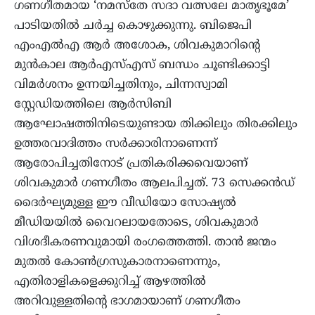
ഗണഗീതമായ ‘നമസ്തേ സദാ വത്സലേ മാതൃഭൂമേ’
പാടിയതിൽ ചർച്ച കൊഴുക്കുന്നു. ബിജെപി
എംഎൽഎ ആർ അശോക, ശിവകുമാറിന്റെ
മുൻകാല ആർഎസ്എസ് ബന്ധം ചൂണ്ടിക്കാട്ടി
വിമർശനം ഉന്നയിച്ചതിനും, ചിന്നസ്വാമി
സ്റ്റേഡിയത്തിലെ ആർസിബി
ആഘോഷത്തിനിടെയുണ്ടായ തിക്കിലും തിരക്കിലും
ഉത്തരവാദിത്തം സർക്കാരിനാണെന്ന്
ആരോപിച്ചതിനോട് പ്രതികരിക്കവെയാണ്
ശിവകുമാർ ഗണഗീതം ആലപിച്ചത്. 73 സെക്കൻഡ്
ദൈർഘ്യമുള്ള ഈ വീഡിയോ സോഷ്യൽ
മീഡിയയിൽ വൈറലായതോടെ, ശിവകുമാർ
വിശദീകരണവുമായി രംഗത്തെത്തി. താൻ ജന്മം
മുതൽ കോൺഗ്രസുകാരനാണെന്നും,
എതിരാളികളെക്കുറിച്ച് ആഴത്തിൽ
അറിവുള്ളതിന്റെ ഭാഗമായാണ് ഗണഗീതം