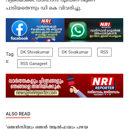
വ്യക്തമാക്കി. പരിഹാസ രൂപേണ ആണ്
പാടിയതെന്നും ഡി കെ വിവരിച്ചു.
DK Shivakumar
DK Sivakumar
RSS
Tag
s:
RSS Ganageet
ALSO READ
‘ജെൻസിയും ജെൻ ആൽഫയും പഴയ