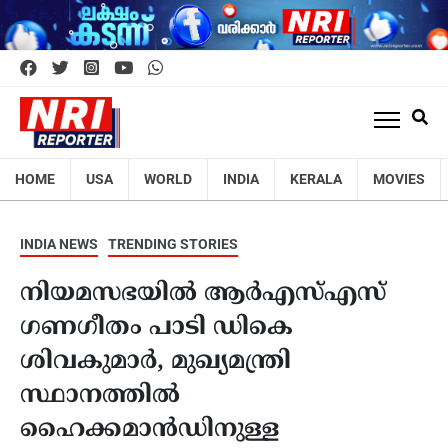
HOME
USA
WORLD
INDIA
KERALA
MOVIES
INDIA NEWS
TRENDING STORIES
നിയമസഭയിൽ ആർഎസ്എസ്
ഗണഗീതം പാടി ഡികെ
ശിവകുമാർ, മുഖ്യമന്ത്രി
സ്ഥാനത്തിൽ
ഹൈക്കമാൻഡിനുള്ള