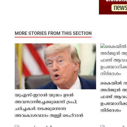
MORE STORIES FROM THIS SECTION
കൈയിൽ നയാ
അർജുൻ ആയങ
യുഎസ്-ഇറാൻ യുദ്ധം ഉടൻ
ഫണ്ട് ആവശ്യപ
അവസാനിച്ചേക്കുമെന്ന് ട്രംപ്;
ഉപയോഗിക്
ചർച്ചകൾ നടക്കുന്നെന്ന
നിർദേശം
അവകാശവാദം തള്ളി ടെഹ്റാൻ