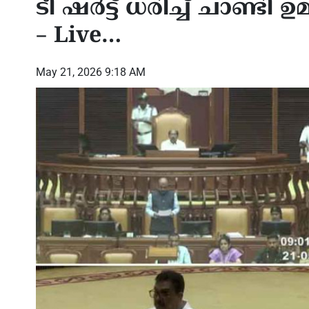
ടീ ഷർട്ട് ധരിച്ച് ചാണ്
– Live…
May 21, 2026 9:18 AM
മേഖലയിലെ സുരക്ഷ
സൗദി
ീക്കങ്ങളിൽ
പ്രദേശവാസികളായ രാജ്യങ്ങൾ തന്നെ
പ്രത
 പിന്നിൽ ഈ
കൈകാര്യം ചെയ്യണം: ഇറാന്റെ
സുരക്
മേരിക്കയുടെ
വിദേശകാര്യ ഉപമന്ത്രി ഖാസിം
രൂക്
 ആശങ്ക
ഗരീബാബാദി