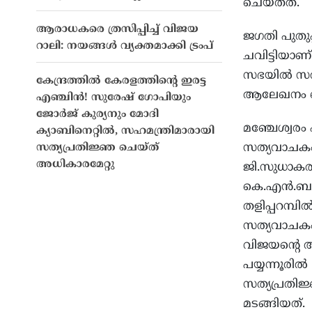
ചെയ്തത്.
ആരാധകരെ ത്രസിപ്പിച്ച് വിജയ
ജഗതി പുതുപ
റാലി: നയങ്ങൾ വ്യക്തമാക്കി ട്രംപ്
ചവിട്ടിയാണ
സഭയില്‍ സത
കേന്ദ്രത്തിൽ കേരളത്തിന്‍റെ ഇരട്ട
ആലേഖനം ചെയ്
എഞ്ചിൻ! സുരേഷ് ഗോപിയും
ജോർജ് കുര്യനും മോദി
മഞ്ചേശ്വര
ക്യാബിനെറ്റിൽ, സഹമന്ത്രിമാരായി
സത്യവാചകം 
സത്യപ്രതിജ്ഞ ചെയ്ത്
അധികാരമേറ്റു
ജി.സുധാകരന
കെ.എന്‍.ബാ
തളിപ്പറമ്പില
സത്യവാചകം 
വിജയന്റെ അ
പയ്യന്നൂരില
സത്യപ്രതി
മടങ്ങിയത്.