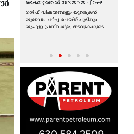
ിൽ
ഗൾഫ് വിഷയങ്ങളും യുക്രൈൻ
യുദ്ധവും ചർച്ച ചെയ്ത് പുടിനും
യുഎഇ പ്രസിഡന്റും; തടവുകാരുടെ
ൻ
അബ്രഹാം
കൈമാറ്റത്തിൽ നന്ദിയറിയിച്ച് റഷ്യ
പ്;
വിപുലീകര
ആശങ്ക; 
്റാൻ
ഭയമെന്ന
നിശബ്‌ദ