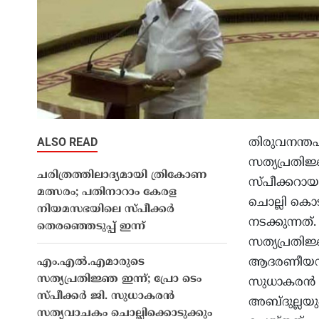
ALSO READ
തിരുവനന്
സത്യപ്രതി
ചരിത്രത്തിലാദ്യമായി ത്രികോണ
സ്പീക്കറാ
മത്സരം; പതിനാറാം കേരള
ചൊല്ലി കൊട
നിയമസഭയിലെ സ്പീക്കർ
നടക്കുന്നത
തെരഞ്ഞെടുപ്പ് ഇന്ന്
സത്യപ്രതിജ
ആദരണീയനുമ
എം.എൽ.എമാരുടെ
സത്യപ്രതിജ്ഞ ഇന്ന്; പ്രോ ടെം
സുധാകരൻ 
സ്പീക്കർ ജി. സുധാകരൻ
അബ്ദുല്ലയു
സത്യവാചകം ചൊല്ലിക്കൊടുക്കും