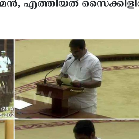
ടി ഉമ്മൻ, എത്തിയത് സൈക്കിള
-പാകിസ്ഥാൻ-തുർക്കി
യുഎസ്-ഇറാൻ യുദ്ധം ഉട
ിരോധ കരാറിനെതിരെ ഇറാൻ;
അവസാനിച്ചേക്കുമെന്ന് ട്രം
ഷ ഭിക്ഷ യാചിക്കേണ്ടതില്ലെന്ന്
ചർച്ചകൾ നടക്കുന്നെന്ന
ഷവിമർശനം
അവകാശവാദം തള്ളി ടെഹ