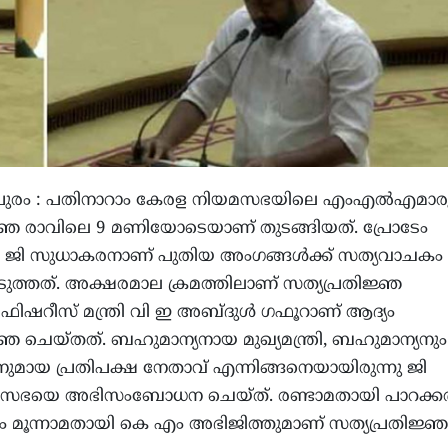
തപുരം : പതിനാറാം കേരള നിയമസഭയിലെ എംഎൽഎമാര
ജ്ഞ രാവിലെ 9 മണിയോടെയാണ് തുടങ്ങിയത്. പ്രോടേം
യ ജി സുധാകരനാണ് പുതിയ അംഗങ്ങൾക്ക് സത്യവാചകം
ുത്തത്. അക്ഷരമാല ക്രമത്തിലാണ് സത്യപ്രതിജ്ഞ
്. ഫിഷറീസ് മന്ത്രി വി ഇ അബ്ദുൾ ഗഫൂറാണ് ആദ്യം
്ഞ ചെയ്തത്. ബഹുമാന്യനായ മുഖ്യമന്ത്രി, ബഹുമാന്യനും
ായ പ്രതിപക്ഷ നേതാവ് എന്നിങ്ങനെയായിരുന്നു ജി
സഭയെ അഭിസംബോധന ചെയ്ത്. രണ്ടാമതായി പാറക്
ം മൂന്നാമതായി കെ എം അഭിജിത്തുമാണ് സത്യപ്രതിജ്ഞ