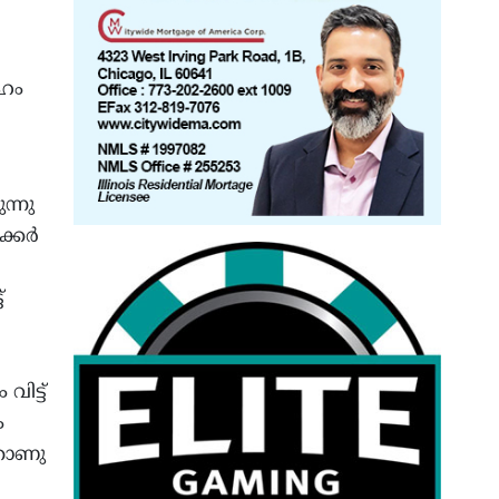
േഹം
്നു
കര്‍
്
ിട്ട്
ം
താണു