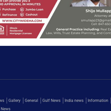
ews
Gallery
General
Gulf News
India news
Information
 News