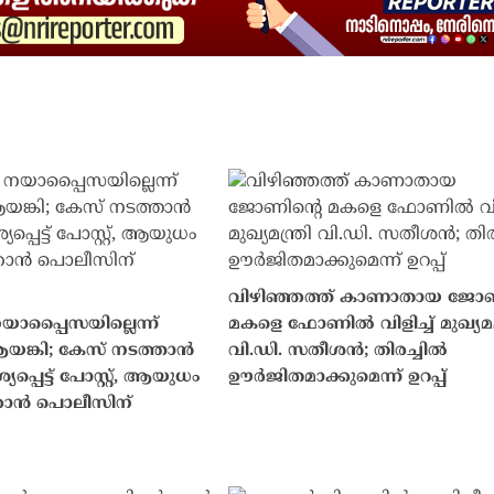
വിഴിഞ്ഞത്ത് കാണാതായ ജോണ
പ്പൈസയില്ലെന്ന്
മകളെ ഫോണിൽ വിളിച്ച് മുഖ്യമന്
്കി; കേസ് നടത്താൻ
വി.ഡി. സതീശൻ; തിരച്ചിൽ
്പെട്ട് പോസ്റ്റ്, ആയുധം
ഊർജിതമാക്കുമെന്ന് ഉറപ്പ്
കാൻ പൊലീസിന്