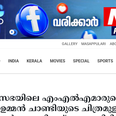
GALLERY
MASAPPULARI
AB
D
INDIA
KERALA
MOVIES
SPECIAL
SPORTS
യമസഭയിലെ എംഎൽഎമാരുട
ഉമ്മൻ ചാണ്ടിയുടെ ചിത്രമുള