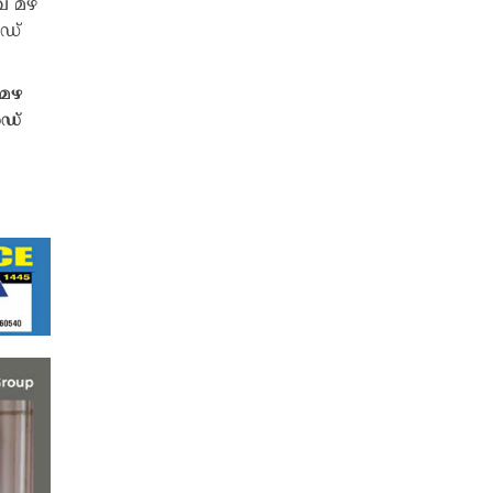
 മഴ
െഡ്