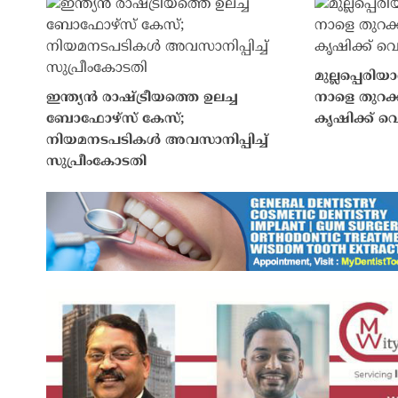
മുല്ലപ്പെരിയ
ഇന്ത്യൻ രാഷ്ട്രീയത്തെ ഉലച്ച
നാളെ തുറക്ക
ബോഫോഴ്‌സ് കേസ്;
കൃഷിക്ക് വെ
നിയമനടപടികൾ അവസാനിപ്പിച്ച്
സുപ്രീംകോടതി