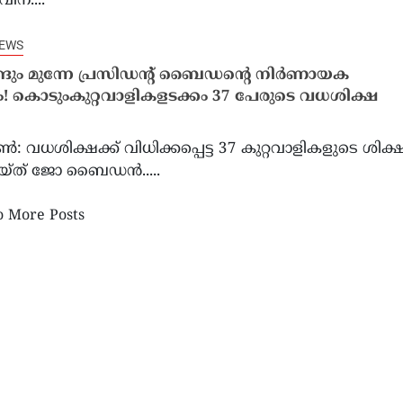
ിന്....
NEWS
്ങും മുന്നേ പ്രസിഡന്റ് ബൈഡന്റെ നിർണായക
ം! കൊടുംകുറ്റവാളികളടക്കം 37 പേരുടെ വധശിക്ഷ
 വധശിക്ഷക്ക് വിധിക്കപ്പെട്ട 37 കുറ്റവാളികളുടെ ശിക്
യ്ത് ജോ ബൈഡൻ.....
 More Posts