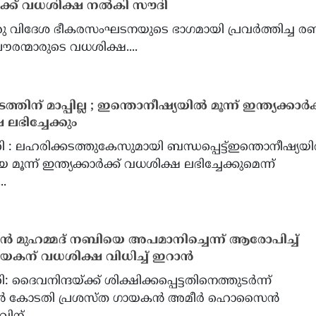
്‍ക്ക് വധശിക്ഷ നല്‍കി സൗദി
ഒരു വിദേശ ഭീകരസംഘടനയുടെ ഭാഗമായി പ്രവര്‍ത്തിച്ച രണ്
ൗരന്മാരുടെ വധശിക്ഷ....
ഫണ്ടിന് 10 ലക്ഷം ഡോളർ
2028 പ്രസിഡന്റ് തിരഞ്ഞെടുപ്
 നികുതി തട്ടിപ്പ് കേസിൽ ട്രംപ്
ഡോണർമാരുമായുള്ള
്തിന് മാപ്പില്ല ; ഇന്തൊനീഷ്യയില്‍ മൂന്ന് ഇന്ത്യക്കാര്‍ക
ടത്തിൽ നിന്ന് മാപ്പ് തേടുന്ന
കൂടിക്കാഴ്ചയിൽ ജെ.ഡി
ലഭിച്ചേക്കും
്യൻ വംശജനായ ഡോക്ടർ
പിന്തുണച്ച് ട്രംപ്?
ി : ലഹരിക്കടത്തുകേസുമായി ബന്ധപ്പെട്ട്ഇന്തൊനീഷ്യയില
മൂന്ന് ഇന്ത്യക്കാര്‍ക്ക് വധശിക്ഷ ലഭിച്ചേക്കുമെന്ന്
..
്‍ മുഹമ്മദ് നബിയെ അപമാനിച്ചെന്ന് ആരോപിച്ച്
ായകന് വധശിക്ഷ വിധിച്ച് ഇറാന്‍
: ദൈവനിന്ദയ്ക്ക് ശിക്ഷിക്കപ്പെട്ടതിനെത്തുടര്‍ന്ന്
്‍ കോടതി പ്രശസ്ത ഗായകന്‍ അമീര്‍ ഹൊസൈന്‍