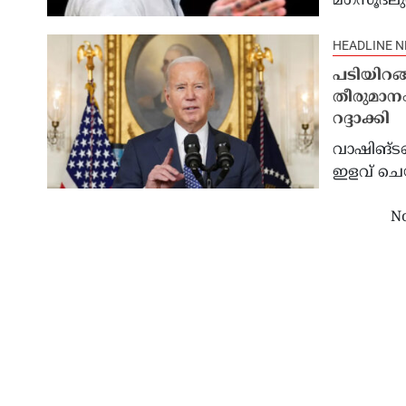
മഗ്സൂദ്ലുവ
HEADLINE 
പടിയിറങ
തീരുമാന
റദ്ദാക്കി
വാഷിങ്ടൺ:
ഇളവ് ചെ
No