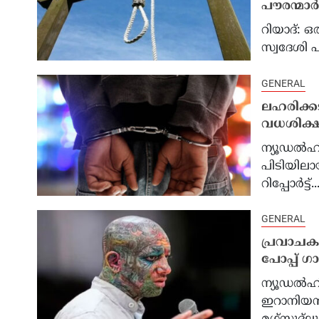
പൗരന്മാര
റിയാദ്: 
സ്വദേശി പ
വെൻഷൻ
‘നമ്മൾ ജെഡിയെ ജയിപ്പിക്കണം’;
മാഗ 
GENERAL
2028-ലെ പ്രസിഡൻ്റ് സ്ഥാനാർത്ഥിയായി
നൽകി,
ലഹരിക്കടത
ജെഡി വാൻസിനെ പിന്തുണച്ച് ട്രംപ്
ഭരണകൂ
വധശിക്ഷ 
ഇന്ത
ന്യൂഡല്‍ഹ
പിടിയിലായ 
റിപ്പോര്‍ട്ട്...
GENERAL
പ്രവാചകന
പോപ്പ് ഗ
ന്യൂഡല്‍ഹി
ഇറാനിയന