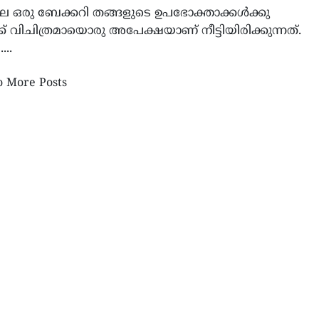
 ഒരു ബേക്കറി തങ്ങളുടെ ഉപഭോക്താക്കൾക്കു
്ക് വിചിത്രമായൊരു അപേക്ഷയാണ് നീട്ടിയിരിക്കുന്നത്.
...
ിസിഎൻഎ കൺവെൻഷൻ
മേഖലയിലെ സുരക്ഷ
 More Posts
ങ്ങളിലൂടെ
പ്രദേശവാസികളായ രാജ്യങ
കൈകാര്യം ചെയ്യണം: ഇറാന
വിദേശകാര്യ ഉപമന്ത്രി ഖാ
ഗരീബാബാദി