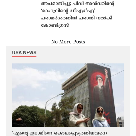
അപമാനിച്ചു; പിവി അൻവറിന്‍റെ
‘രാഹുലിന്‍റെ ഡിഎൻഎ’
പരാമർശത്തിൽ പരാതി നൽകി
കോൺഗ്രസ്
No More Posts
USA NEWS
ായി
‘എന്റെ ഇമാമിനെ കൊലപ്പെടുത്തിയവനെ
ന്യ