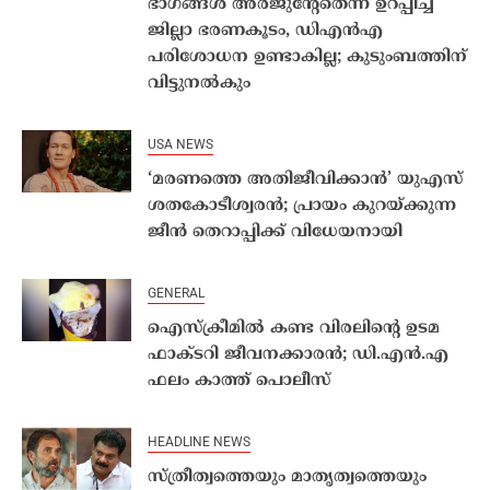
ഭാഗങ്ങൾ അർജുന്‍റേതെന്ന് ഉറപ്പിച്ച്
ജില്ലാ ഭരണകൂടം, ഡിഎൻഎ
പരിശോധന ഉണ്ടാകില്ല; കുടുംബത്തിന്
വിട്ടുനൽകും
USA NEWS
‘മരണത്തെ അതിജീവിക്കാൻ’ യുഎസ്
ശതകോടീശ്വരൻ; പ്രായം കുറയ്ക്കുന്ന
ജീൻ തെറാപ്പിക്ക് വിധേയനായി
GENERAL
ഐസ്‌ക്രീമില്‍ കണ്ട വിരലിന്റെ ഉടമ
ഫാക്ടറി ജീവനക്കാരന്‍; ഡി.എന്‍.എ
ഫലം കാത്ത് പൊലീസ്‌
HEADLINE NEWS
സ്ത്രീത്വത്തെയും മാതൃത്വത്തെയും