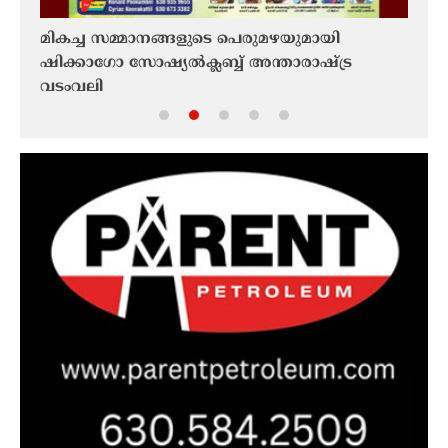
മികച്ച സമ്മാനങ്ങളുടെ പെരുമഴയുമായി
താഡ്
ാൻ
ഷിക്കാഗോ സോഷ്യൽക്ലബ്ബ് അന്താരാഷ്‌ട്ര
പകുത
വടംവലി
രഹസ
വിവര
അമർ