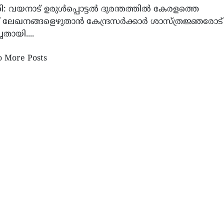
ി: വയനാട് ഉരുള്‍പ്പൊട്ടല്‍ ദുരന്തത്തില്‍ കേരളത്തെ
്ച് ലേഖനങ്ങളെഴുതാന്‍ കേന്ദ്രസര്‍ക്കാര്‍ ശാസ്ത്രജ്ഞരോട്
്ചതായി....
ൽ ഈസ്റ്റ് സംഘർഷം: ആഗോള
നൈൽസ് റോട്ടറി ക്ലബ്ബിൽ
 More Posts
ിയിൽ എണ്ണവില വീണ്ടും
മുളയാനിക്കുന്നേലിന്റെ
നു; ബ്രെൻ്റ് ക്രൂഡിന് ഒരു
നേതൃത്വത്തിലുള്ള നവനേതൃ
നം വർദ്ധനവ്
സ്ഥാനമേറ്റു