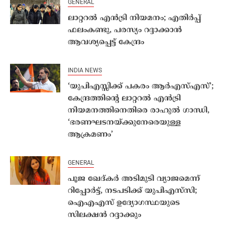
GENERAL
ലാറ്ററൽ എൻട്രി നിയമനം; എതിർപ്പ്
ഫലംകണ്ടു, പരസ്യം റദ്ദാക്കാൻ
ആവശ്യപ്പെട്ട് കേന്ദ്രം
INDIA NEWS
‘യുപിഎസ്സിക്ക് പകരം ആര്‍എസ്എസ്’;
കേന്ദ്രത്തിന്റെ ലാറ്ററല്‍ എന്‍ട്രി
നിയമനത്തിനെതിരെ രാഹുല്‍ ഗാന്ധി,
‘ഭരണഘടനയ്ക്കുനേരെയുള്ള
ആക്രമണം’
GENERAL
പൂജ ഖേദ്കർ അടിമുടി വ്യാജമെന്ന്
റിപ്പോർട്ട്, നടപടിക്ക് യുപിഎസ്‌സി;
ഐഎഎസ് ഉദ്യോഗസ്ഥയുടെ
സിലക്ഷന്‍ റദ്ദാക്കും