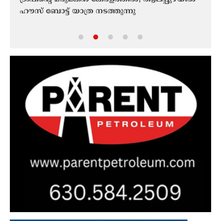
തീശൻ;
ഹൗസ് ബോട്ട് യാത്ര നടത്തുന്നു
ഘോഷയ