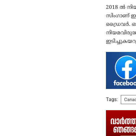
2018 ല്‍ നി
സിംഗാണ് ഈ
ഡ്രൈവര്‍. ഓഗസ
നിയമവിരുദ്ധമ
ഇടിച്ചുകയറ
Tags:
Cana