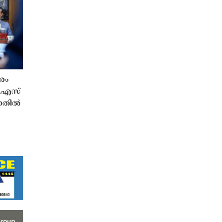
രം
ു.എസ്
്നതിൽ