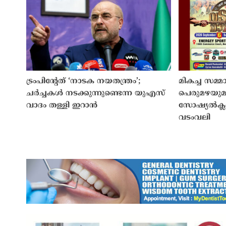
ട്രംപിൻ്റേത് ‘നാടക നയതന്ത്രം’;
മികച്ച സമ്
ചർച്ചകൾ നടക്കുന്നുണ്ടെന്ന യുഎസ്
പെരുമഴയുമ
വാദം തള്ളി ഇറാൻ
സോഷ്യൽക്ലബ്
വടംവലി