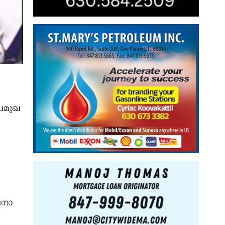
്രമുഖ
തിനോ