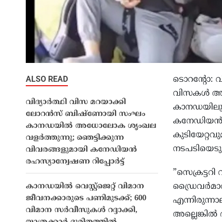
ALSO READ
ടൊറന്റോ: വി
വിസകള്‍ അമേ
വിദ്യാർത്ഥി വിസ മറയാക്കി
കാനഡയിലും
ലോറൻസ് ബിഷ്ണോയി സംഘം
കനേഡിയന്
കാനഡയിൽ അധോലോക ശൃംഖല
കുടിയേറ്റവുമ
വളർത്തുന്നു; ഞെട്ടിക്കുന്ന
നടപടിയെടുക്
വിവരങ്ങളുമായി കനേഡിയൻ
രഹസ്യാന്വേഷണ റിപ്പോർട്ട്
”സെക്രട്ടറ
ഡ്രൈവര്‍മാര
കാനഡയിൽ വെസ്റ്റ്‌ജെറ്റ് വിമാന
ജീവനക്കാരുടെ പണിമുടക്ക്; 600
എന്നിരുന്നാ
വിമാന സർവീസുകൾ റദ്ദാക്കി,
അല്ലെങ്കില്