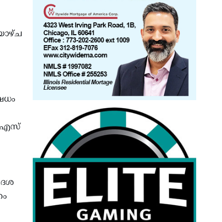
ിയാഴ്ച
ഷേധം
യുഎസ്
ിദേശ
ഹം