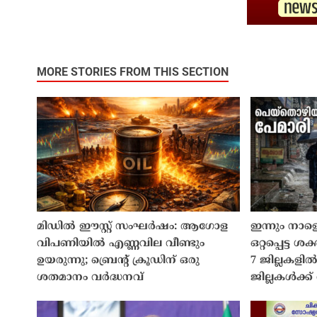
MORE STORIES FROM THIS SECTION
മിഡിൽ ഈസ്റ്റ് സംഘർഷം: ആഗോള
ഇന്നും നാള
വിപണിയിൽ എണ്ണവില വീണ്ടും
ഒറ്റപ്പെട്ട 
ഉയരുന്നു; ബ്രെൻ്റ് ക്രൂഡിന് ഒരു
7 ജില്ലകളിൽ
ശതമാനം വർദ്ധനവ്
ജില്ലകൾക്ക