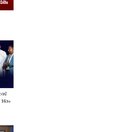
രസ്
16ാം