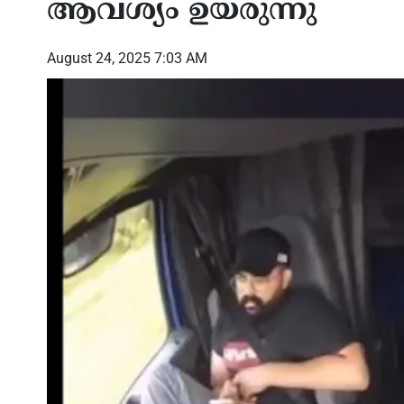
ആവശ്യം ഉയരുന്നു
August 24, 2025 7:03 AM
്ത്രം’;
മികച്ച സമ്മാനങ്ങളുടെ
താഡ്,
ടെന്ന യുഎസ്
പെരുമഴയുമായി ഷിക്കാഗോ
പകുത
സോഷ്യൽക്ലബ്ബ് അന്താരാഷ്‌ട്ര
പ്രത
വടംവലി
അന്വ
പുറത്
അമർ