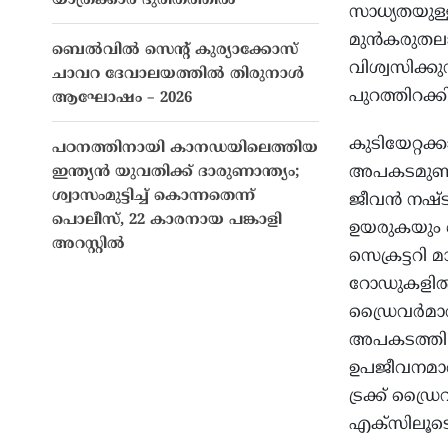
യാത്രക്കാർ ദുരിതത്തിൽ
സാധ്യതയുള
മുന്‍കരു
ബെൽവിൽ സെൻ്റ് കുര്യാക്കോസ്
വിശ്വസിക്കു
ചാവറ ദേവാലയത്തിൽ തിരുനാൾ
പുറത്തിറക്
ആഘോഷം – 2026
കുടിയേറ്റക്
പഠനത്തിനായി കാനഡയിലെത്തിയ
അപകടമുണ്ടാക
ഇന്ത്യൻ യുവതിക്ക് ദാരുണാന്ത്യം;
ശ്വാസംമുട്ടിച്ച് കൊന്നതെന്ന്
ജീവന്‍ നഷ്
പൊലീസ്, 22 കാരനായ പങ്കാളി
ഉയരുകയും ചെ
അറസ്റ്റിൽ
സെക്രട്ടറി 
റോഡുകളില്‍ വ
ഡ്രൈവര്‍മാര
അപകടത്തിലാ
ഉപജീവനമാര്
ട്രക്ക് ഡ്രൈ
എക്സിലൂടെ