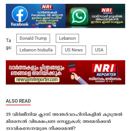
Donald Trump
Lebanon
Ta
gs:
Lebanon hisbulla
US News
USA
ALSO READ
19 വിർജീനിയ ക്ലാസ് അന്തർവാഹിനികളിൽ കൂടുതൽ
മിസൈൽ വിക്ഷേപണ സെല്ലുകൾ; അമേരിക്കൻ
നാവികസേനയുടെ നീക്കമെന്ത്?