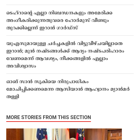
ടെഹ്‌റാൻ്റെ എല്ലാ നിബന്ധനകളും അമേരിക്ക
അംഗീകരിക്കുന്നതുവരെ ഹോർമുസ് വീണ്ടും
തുറക്കില്ലെന്ന് ഇറാൻ ഗാർഡ്സ്
യുഎസുമായുള്ള ചർച്ചകളിൽ വിട്ടുവീഴ്ചയില്ലാതെ
ഇറാൻ; മുൻ നഷ്ടങ്ങൾക്ക് ആദ്യം നഷ്ടപരിഹാരം
വേണമെന്ന് ആവശ്യം, നീക്കങ്ങളിൽ എല്ലാം
അവിശ്വാസം
ഓങ് സാൻ സൂകിയെ നിരുപാധികം
മോചിപ്പിക്കണമെന്ന ആസിയാൻ ആഹ്വാനം മ്യാൻമർ
തള്ളി
MORE STORIES FROM THIS SECTION