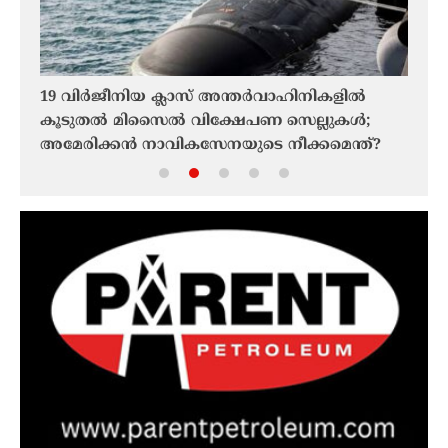
y
19 വിർജീനിയ ക്ലാസ് അന്തർവാഹിനികളിൽ
ടെഹ്
കൂടുതൽ മിസൈൽ വിക്ഷേപണ സെല്ലുകൾ;
അംഗീ
അമേരിക്കൻ നാവികസേനയുടെ നീക്കമെന്ത്?
തുറക