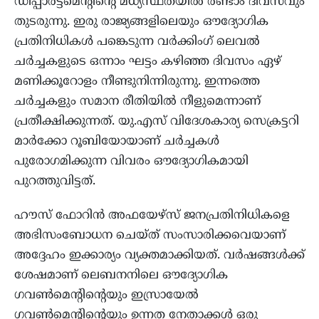
ഡിപ്പാർട്ട്‌മെന്റിന്റെ മധ്യസ്ഥതയിൽ രണ്ടാം ദിവസവും
തുടരുന്നു. ഇരു രാജ്യങ്ങളിലെയും ഔദ്യോഗിക
പ്രതിനിധികൾ പങ്കെടുന്ന വർക്കിംഗ് ലെവൽ
ചർച്ചകളുടെ ഒന്നാം ഘട്ടം കഴിഞ്ഞ ദിവസം ഏഴ്
മണിക്കൂറോളം നീണ്ടുനിന്നിരുന്നു. ഇന്നത്തെ
ചർച്ചകളും സമാന രീതിയിൽ നീളുമെന്നാണ്
പ്രതീക്ഷിക്കുന്നത്. യു.എസ് വിദേശകാര്യ സെക്രട്ടറി
മാർക്കോ റൂബിയോയാണ് ചർച്ചകൾ
പുരോഗമിക്കുന്ന വിവരം ഔദ്യോഗികമായി
പുറത്തുവിട്ടത്.
ഹൗസ് ഫോറിൻ അഫയേഴ്സ് ജനപ്രതിനിധികളെ
അഭിസംബോധന ചെയ്ത് സംസാരിക്കവെയാണ്
അദ്ദേഹം ഇക്കാര്യം വ്യക്തമാക്കിയത്. വർഷങ്ങൾക്ക്
ശേഷമാണ് ലെബനനിലെ ഔദ്യോഗിക
ഗവൺമെന്റിന്റെയും ഇസ്രായേൽ
ഗവൺമെന്റിന്റെയും ഉന്നത നേതാക്കൾ ഒരു