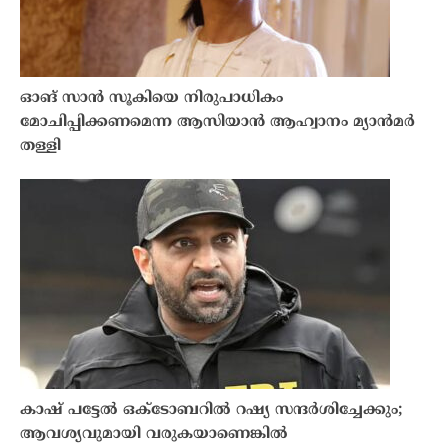
ഓങ് സാൻ സൂകിയെ നിരുപാധികം
മോചിപ്പിക്കണമെന്ന ആസിയാൻ ആഹ്വാനം മ്യാൻമർ
തള്ളി
കാഷ് പട്ടേൽ ഒക്ടോബറിൽ റഷ്യ സന്ദർശിച്ചേക്കും;
ആവശ്യവുമായി വരുകയാണെങ്കിൽ