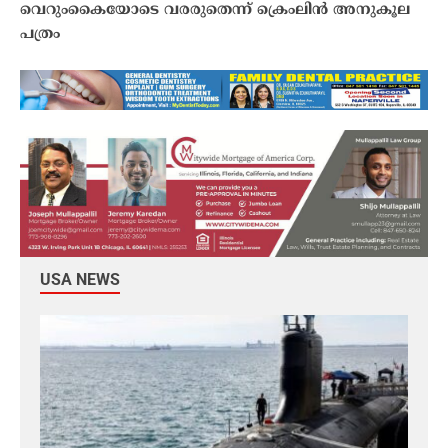
വെറുംകൈയോടെ വരരുതെന്ന് ക്രെംലിൻ അനുകൂല
പത്രം
USA NEWS