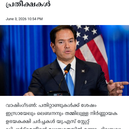
പ്രതീക്ഷകൾ
June 3, 2026 10:54 PM
വാഷിംഗ്ടൺ: പതിറ്റാണ്ടുകൾക്ക് ശേഷം
ഇസ്രായേലും ലെബനനും തമ്മിലുള്ള നിർണ്ണായക
ഉഭയകക്ഷി ചർച്ചകൾ യു.എസ് സ്റ്റേറ്റ്