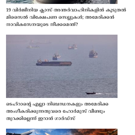
19 വിർജീനിയ ക്ലാസ് അന്തർവാഹിനികളിൽ കൂടുതൽ
മിസൈൽ വിക്ഷേപണ സെല്ലുകൾ; അമേരിക്കൻ
നാവികസേനയുടെ നീക്കമെന്ത്?
ടെഹ്‌റാൻ്റെ എല്ലാ നിബന്ധനകളും അമേരിക്ക
അംഗീകരിക്കുന്നതുവരെ ഹോർമുസ് വീണ്ടും
തുറക്കില്ലെന്ന് ഇറാൻ ഗാർഡ്സ്