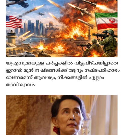
യുഎസുമായുള്ള ചർച്ചകളിൽ വിട്ടുവീഴ്ചയില്ലാതെ
ഇറാൻ; മുൻ നഷ്ടങ്ങൾക്ക് ആദ്യം നഷ്ടപരിഹാരം
വേണമെന്ന് ആവശ്യം, നീക്കങ്ങളിൽ എല്ലാം
അവിശ്വാസം