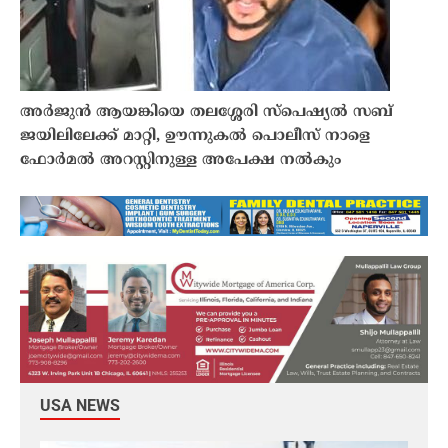
അർജുൻ ആയങ്കിയെ തലശ്ശേരി സ്‌പെഷ്യൽ സബ്
ജയിലിലേക്ക് മാറ്റി, ഊന്നുകൽ പൊലീസ് നാളെ
ഫോർമൽ അറസ്റ്റിനുള്ള അപേക്ഷ നൽകും
USA NEWS