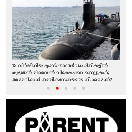
y
19 വിർജീനിയ ക്ലാസ് അന്തർവാഹിനികളിൽ
ടെഹ്
കൂടുതൽ മിസൈൽ വിക്ഷേപണ സെല്ലുകൾ;
അംഗീ
അമേരിക്കൻ നാവികസേനയുടെ നീക്കമെന്ത്?
തുറക