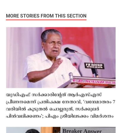
MORE STORIES FROM THIS SECTION
യുഡിഎഫ് സർക്കാരിന്റേത് ആർഎസ്എസ്
പ്രീണനമെന്ന് പ്രതിപക്ഷ നേതാവ്, ‘വന്ദേമാതരം 7
വരിയിൽ കൂടുതൽ ചൊല്ലരുത്, സർക്കുലർ
പിൻവലിക്കണം’; പിഎം ശ്രീയിലടക്കം വിമർശനം