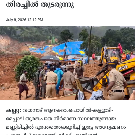
തിരച്ചിൽ തുടരുന്നു
July 8, 2026 12:12 PM
കല്പറ്റ:
വയനാട് ആനക്കാംപൊയിൽ-കള്ളാടി-
മേപ്പാടി തുരങ്കപാത നിർമാണ സ്ഥലത്തുണ്ടായ
മണ്ണിടിച്ചിൽ ദുരന്തത്തെക്കുറിച്ച് ഇരട്ട അന്വേഷണം