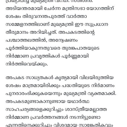
പ്രഖ്യാപിച്ച് മുഖ്യമന്ത്രി വി.ഡി. സതീശൻ.
അടിയന്തരമായി ചേർന്ന മന്ത്രിസഭാ യോഗത്തിന്
ശേഷം തിരുവനന്തപുരത്ത് വാർത്താ
സമ്മേളനത്തിലാണ് മുഖ്യമന്ത്രി ഈ സുപ്രധാന
തീരുമാനം അറിയിച്ചത്. അപകടത്തിൻ്റെ
പശ്ചാത്തലത്തിൽ, അന്വേഷണം
പൂർത്തിയാകുന്നതുവരെ തുരങ്കപാതയുടെ
നിർമ്മാണ പ്രവൃത്തികൾ പൂർണ്ണമായി
നിർത്തിവെയ്ക്കും.
അപകട സാധ്യതകൾ കൃത്യമായി വിലയിരുത്തിയ
ശേഷം മാത്രമായിരിക്കും പദ്ധതിയുടെ നിർമാണം
പുനരാരംഭിക്കുകയെന്നും മുഖ്യമന്ത്രി വ്യക്തമാക്കി.
അപകടമുണ്ടാകാനുണ്ടായ യഥാർത്ഥ
സാഹചര്യങ്ങളെക്കുറിച്ചും ശാസ്ത്രീയമല്ലാത്ത
നിർമ്മാണ പ്രവർത്തനങ്ങൾ നടന്നിട്ടുണ്ടോ
എന്നതിനെക്കുറിച്ചും വിശദമായ സാങ്കേതികവും