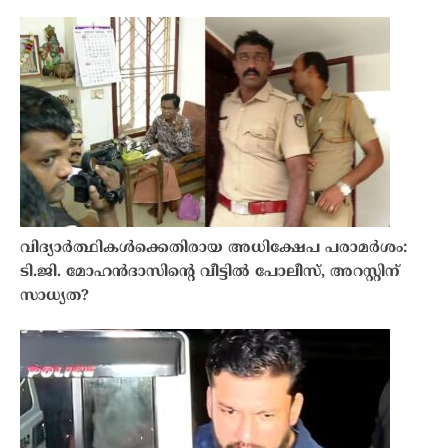
വിദ്യാർത്ഥികൾക്കെതിരായ അധിക്ഷേപ പരാമർശം:
ടി.ജി. മോഹൻദാസിന്റെ വീട്ടിൽ പോലീസ്, അറസ്റ്റിന്
സാധ്യത?