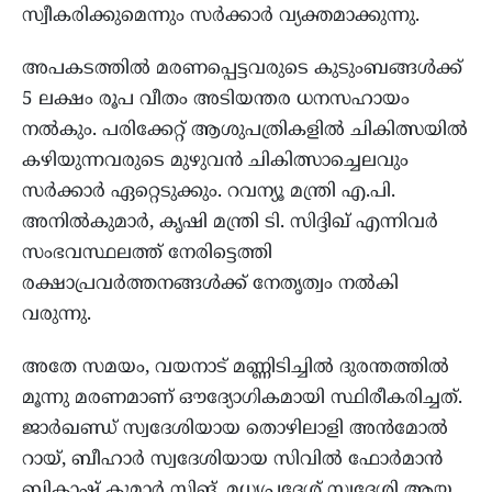
സ്വീകരിക്കുമെന്നും സർക്കാർ വ്യക്തമാക്കുന്നു.
അപകടത്തിൽ മരണപ്പെട്ടവരുടെ കുടുംബങ്ങൾക്ക്
5 ലക്ഷം രൂപ വീതം അടിയന്തര ധനസഹായം
നൽകും. പരിക്കേറ്റ് ആശുപത്രികളിൽ ചികിത്സയിൽ
കഴിയുന്നവരുടെ മുഴുവൻ ചികിത്സാച്ചെലവും
സർക്കാർ ഏറ്റെടുക്കും. റവന്യൂ മന്ത്രി എ.പി.
അനിൽകുമാർ, കൃഷി മന്ത്രി ടി. സിദ്ദിഖ് എന്നിവർ
സംഭവസ്ഥലത്ത് നേരിട്ടെത്തി
രക്ഷാപ്രവർത്തനങ്ങൾക്ക് നേതൃത്വം നൽകി
വരുന്നു.
അതേ സമയം, വയനാട് മണ്ണിടിച്ചിൽ ദുരന്തത്തിൽ
മൂന്നു മരണമാണ് ഔദ്യോഗികമായി സ്ഥിരീകരിച്ചത്.
ജാർഖണ്ഡ് സ്വദേശിയായ തൊഴിലാളി അൻമോൽ
റായ്, ബീഹാർ സ്വദേശിയായ സിവിൽ ഫോർമാൻ
ബികാഷ് കുമാർ സിങ്, മധ്യപ്രദേശ് സ്വദേശി ആയ