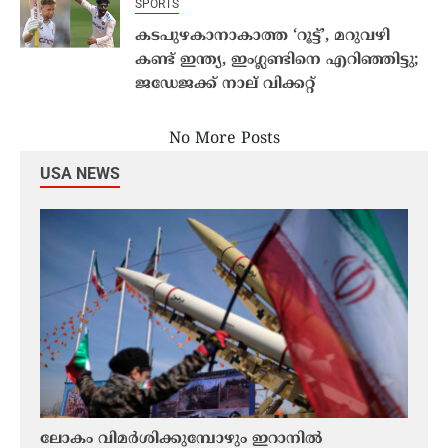
SPORTS
കടപുഴകാനാകാത്ത ‘റൂട്ട്’, മറുവഴി
കണ്ട് ഇന്ത്യ, ഇംഗ്ലണ്ടിനെ എറിഞ്ഞിട്ടു;
ജഡേജക്ക് നാല് വിക്കറ്റ്
No More Posts
USA NEWS
്ന
ലോകം വിമർശിക്കുമ്പോഴും ഇറാനിൽ
ആശ്വ