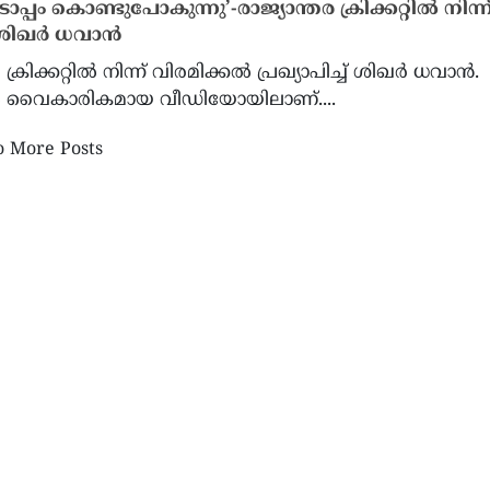
പം കൊണ്ടുപോകുന്നു’-രാജ്യാന്തര ക്രിക്കറ്റില്‍ നിന്ന
 ശിഖര്‍ ധവാന്‍
ക്രിക്കറ്റില്‍ നിന്ന് വിരമിക്കല്‍ പ്രഖ്യാപിച്ച് ശിഖര്‍ ധവാന്‍.
്‍ വൈകാരികമായ വീഡിയോയിലാണ്....
യെ ബന്ധപ്പെടാനാകുന്നില്ല;
യുഎസിൽ ആയുധക്ഷാമമുണ
റെ ആഭ്യന്തര രാഷ്ട്രീയത്തിൽ
വാർത്തകൾ നിഷേധിച്ച് ട്രം
 More Posts
ചിതത്വം പുകയുന്നു
വിവരങ്ങൾ ചോർത്തുന്നവർ
ദീർഘകാല ജയിൽശിക്ഷയെ
മുന്നറിയിപ്പ്