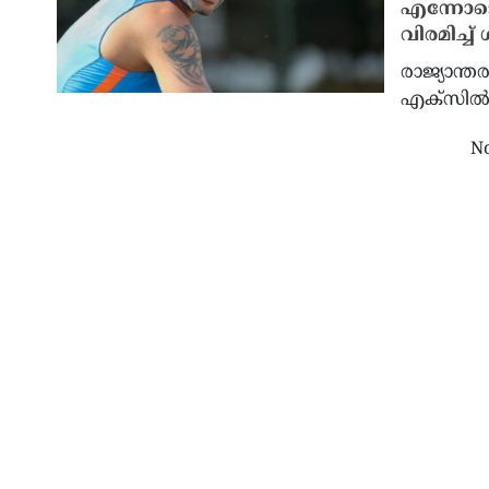
എന്നോടൊപ്
വിരമിച്ച്
രാജ്യാന്തര 
എക്‌സില
യില്ല;
മോഡേണയുടെ പുതിയ
ഖമേനി
മാനുമായി
എം.ആർ.എൻ.എ ഫ്ലൂ വാക്സിന്
ഇറാൻ്
No
ിഡോർ’
യു.എസിൽ അംഗീകാരം ; നാടകീയ
അനിശ്
് ഔട്ട് ?
നീക്കങ്ങൾക്കൊടുവിൽ എഫ്.ഡി.എ
അനുമതി