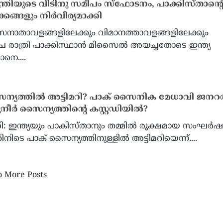
്ത്രിയുടെ വീടിനു സമീപം സ്ഫോടനം, പാക്കിസ്താൻ്റ
്കങ്ങളും നിർവീര്യമാക്കി
സേനാതാവളങ്ങളിലേക്കും വിമാനത്താവളങ്ങളിലേക്കും
 രാത്രി പാക്കിസ്ഥാൻ മിസൈൽ അയച്ചതോടെ ഇന്ത്യ
ഫണ്ടിന് 10 ലക്ഷം ഡോളർ
2028 പ്രസിഡന്റ് തിരഞ്ഞെടുപ്
ാനെ....
 നികുതി തട്ടിപ്പ് കേസിൽ ട്രംപ്
ഡോണർമാരുമായുള്ള
ടത്തിൽ നിന്ന് മാപ്പ് തേടുന്ന
കൂടിക്കാഴ്ചയിൽ ജെ.ഡി
്യൻ വംശജനായ ഡോക്ടർ
പിന്തുണച്ച് ട്രംപ്?
ന്യത്തിൽ അട്ടിമറി? പാക് സൈനിക മേധാവി ജനറല
നീർ സൈന്യത്തിന്റെ കസ്റ്റഡിയിൽ?
ി: ഇന്ത്യയും പാകിസ്താനും തമ്മില്‍ രൂക്ഷമായ സംഘര്‍ഷ
ിനിടെ പാക് സൈന്യത്തിനുള്ളില്‍ അട്ടിമറിയെന്ന്....
 More Posts