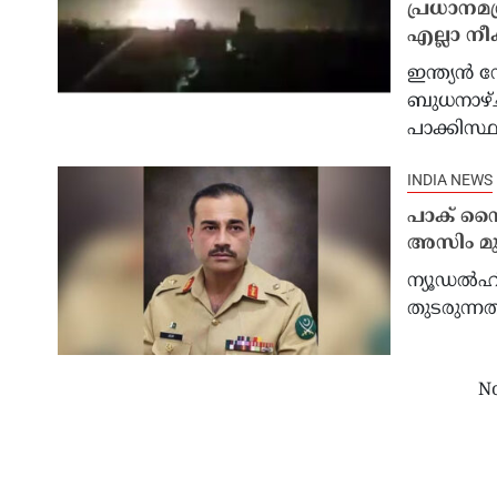
പ്രധാനമന
എല്ലാ നീക
ഇന്ത്യൻ 
ബുധനാഴ്ച
വെൻഷൻ
‘നമ്മൾ ജെഡിയെ ജയിപ്പിക്കണം’;
മാഗ 
പാക്കിസ്ഥ
2028-ലെ പ്രസിഡൻ്റ് സ്ഥാനാർത്ഥിയായി
നൽകി,
ജെഡി വാൻസിനെ പിന്തുണച്ച് ട്രംപ്
ഭരണകൂ
INDIA NEWS
ഇന്ത
പാക് സൈ
അസിം മു
ന്യൂഡല്‍ഹ
തുടരുന്നത
No