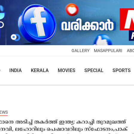
GALLERY
MASAPPULARI
AB
D
INDIA
KERALA
MOVIES
SPECIAL
SPORTS
NEWS
ഥാനെ അടിച്ച് തകർത്ത് ഇന്ത്യ: കറാച്ചി തുറമുഖത്ത്
 നേവി, ലഹോറിലും പെഷാവറിലും സ്ഫോടനം,പാക്