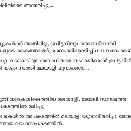
ിരിക്കെ അന്തരിച്ചു.....
ൾ ട്രംപിനെതിരെ, നെഞ്ചിടിപ്പ്
ലോകം വിമർശിക്കുമ്പോഴ
ുന്ന സർവേ ഫലം!
വധശിക്ഷകൾ കുത്തനെ ഉയ
്സുകൾക്ക് അതിരില്ല, ബ്രിട്ടനിലും വയനാടിനായി
ധനയങ്ങൾക്കെതിരെ കടുത്ത
ആശങ്ക രേഖപ്പെടുത്തി യ
ളുടെ കൈത്താങ്ങ്, സൈക്കിളോടിച്ച് ധനസമാഹര
ം; ജനവികാരം
വിപ്ലവാത്മക മുന്നറിയിപ്പു
്രാറ്റുകൾക്ക്
രാഷ്ട്രീയ തടവുകാരൻ
റ്: വയനാട് ദുരന്തബാധിതരെ സഹായിക്കാൻ ബ്രിട്ടനി
ൂലമാകുന്നു
യാത്ര നടത്തി മലയാളി യുവാക്കൾ.....
മുമ്പ് യുകെയിലെത്തിയ മലയാളി, ജോലി സ്ഥലത്തെ
ടത്തിൽ മരിച്ചു
യു കെയിൽ അപകടത്തിൽ മലയാളി യുവാവ് മരിച്ചു. ജോ
ണ്ടായ വാഹനാപകടത്തിൽ....