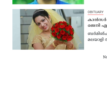
OBITUARY
കാൻസർ ബ
ജെനി എവ
ബർമിങ്ഹ
മലയാളി അന
No