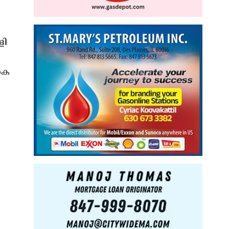
ളി
കെ