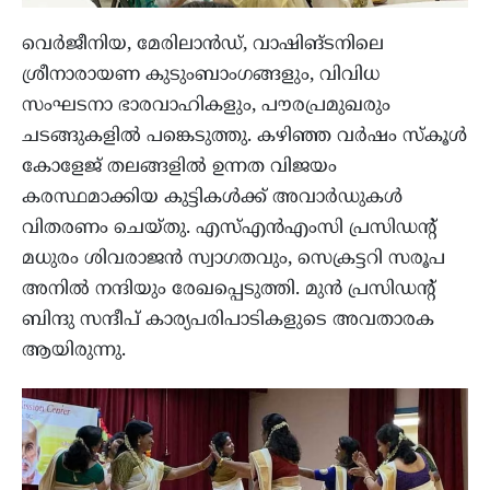
വെർജീനിയ, മേരിലാൻഡ്, വാഷിങ്‌ടനിലെ
ശ്രീനാരായണ കുടുംബാംഗങ്ങളും, വിവിധ
സംഘടനാ ഭാരവാഹികളും, പൗരപ്രമുഖരും
ചടങ്ങുകളിൽ പങ്കെടുത്തു. കഴിഞ്ഞ വർഷം സ്കൂൾ
കോളേജ് തലങ്ങളിൽ ഉന്നത വിജയം
കരസ്ഥമാക്കിയ കുട്ടികൾക്ക് അവാർഡുകൾ
വിതരണം ചെയ്തു. എസ്എൻഎംസി പ്രസിഡന്റ്
മധുരം ശിവരാജൻ സ്വാഗതവും, സെക്രട്ടറി സരൂപ
അനിൽ നന്ദിയും രേഖപ്പെടുത്തി. മുൻ പ്രസിഡന്റ്
ബിന്ദു സന്ദീപ് കാര്യപരിപാടികളുടെ അവതാരക
ആയിരുന്നു.