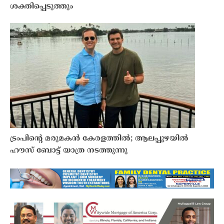
ശക്തിപ്പെടുത്തും
ട്രംപിന്റെ മരുമകന്‍ കേരളത്തിൽ; ആലപ്പുഴയിൽ
ഹൗസ് ബോട്ട് യാത്ര നടത്തുന്നു