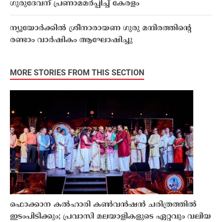
ഗുരുദേവന് പ്രണാമമര്‍പ്പിച്ച് കേരളം
ന്യൂയോർക്കിൽ ശ്രീനാരായണ ഗുരു മന്ദിരത്തിന്റെ
രണ്ടാം വാർഷികം ആഘോഷിച്ചു
MORE STORIES FROM THIS SECTION
ഫൊക്കാന കൽഹാരി കൺവൻഷൻ ചരിത്രത്തിൽ
ഇടംപിടിക്കും; പ്രവാസി മലയാളികളുടെ ഏറ്റവും വലിയ