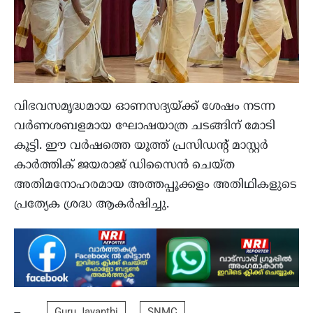
വിഭവസമൃദ്ധമായ ഓണസദ്യയ്ക്ക് ശേഷം നടന്ന
വർണശബളമായ ഘോഷയാത്ര ചടങ്ങിന് മോടി
കൂട്ടി. ഈ വർഷത്തെ യൂത്ത് പ്രസിഡന്റ് മാസ്റ്റർ
കാർത്തിക് ജയരാജ് ഡിസൈൻ ചെയ്ത
അതിമനോഹരമായ അത്തപ്പൂക്കളം അതിഥികളുടെ
പ്രത്യേക ശ്രദ്ധ ആകർഷിച്ചു.
Guru Jayanthi
SNMC