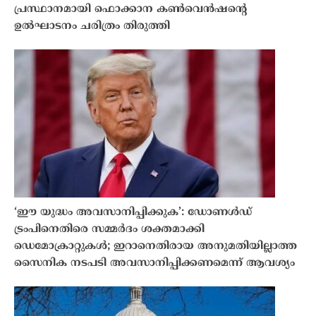
പ്രസ്ഥാനമായി ഫൊക്കാന കൺവെൻഷന്റെ
ഉൽഘാടനം ചരിത്രം തിരുത്തി
‘ഈ യുദ്ധം അവസാനിപ്പിക്കുക’: ഡോണൾഡ്
ട്രംപിനെതിരെ സമ്മർദം ശക്തമാക്കി
ഡെമോക്രാറ്റുകൾ; ഇറാനെതിരായ അനുമതിയില്ലാത്ത
സൈനിക നടപടി അവസാനിപ്പിക്കണമെന്ന് ആവശ്യം