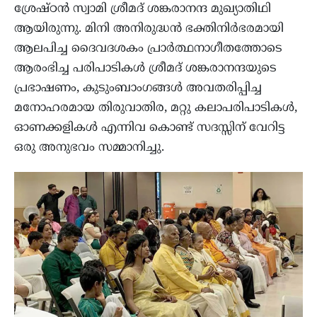
ശ്രേഷ്ഠൻ സ്വാമി ശ്രീമദ് ശങ്കരാനന്ദ മുഖ്യാതിഥി
ആയിരുന്നു. മിനി അനിരുദ്ധൻ ഭക്തിനിർഭരമായി
ആലപിച്ച ദൈവദശകം പ്രാർത്ഥനാഗീതത്തോടെ
ആരംഭിച്ച പരിപാടികൾ ശ്രീമദ് ശങ്കരാനന്ദയുടെ
പ്രഭാഷണം, കുടുംബാംഗങ്ങൾ അവതരിപ്പിച്ച
മനോഹരമായ തിരുവാതിര, മറ്റു കലാപരിപാടികൾ,
ഓണക്കളികൾ എന്നിവ കൊണ്ട് സദസ്സിന് വേറിട്ട
ഒരു അനുഭവം സമ്മാനിച്ചു.