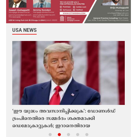
USA NEWS
‘ഈ യുദ്ധം അവസാനിപ്പിക്കുക’: ഡോണൾഡ്
യുഎസ
ട്രംപിനെതിരെ സമ്മർദം ശക്തമാക്കി
തിരിച
യി
ഡെമോക്രാറ്റുകൾ; ഇറാനെതിരായ
കമ്
അനുമതിയില്ലാത്ത സൈനിക നടപടി
ഇംപീ