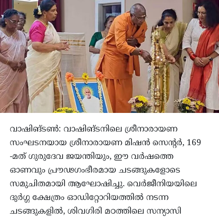
വാഷിങ്ടൺ: വാഷിങ്‌ടനിലെ ശ്രീനാരായണ
സംഘടനയായ ശ്രീനാരായണ മിഷൻ സെന്‍റർ, 169
-മത് ഗുരുദേവ ജയന്തിയും, ഈ വർഷത്തെ
ഓണവും പ്രൗഢഗംഭീരമായ ചടങ്ങുകളോടെ
സമുചിതമായി ആഘോഷിച്ചു. വെർജീനിയയിലെ
ദുർഗ്ഗ ക്ഷേത്രം ഓഡിറ്റോറിയത്തിൽ നടന്ന
ചടങ്ങുകളിൽ, ശിവഗിരി മഠത്തിലെ സന്യാസി