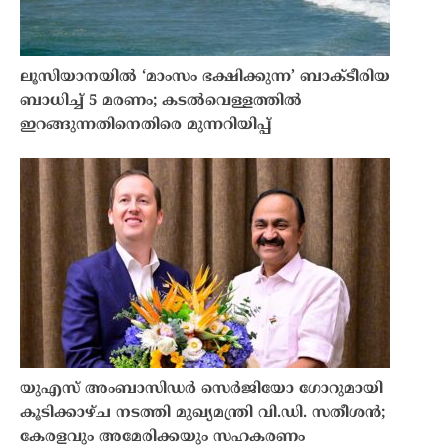
ലൂസിയാനയിൽ ‘മാംസം ഭക്ഷിക്കുന്ന’ ബാക്ടീരിയ
ബാധിച്ച് 5 മരണം; കടൽവെള്ളത്തിൽ
ഇറങ്ങുന്നതിനെതിരെ മുന്നറിയിപ്പ്
യുഎസ് അംബാസിഡർ സെർജിയോ ഗോറുമായി
കൂടിക്കാഴ്ച നടത്തി മുഖ്യമന്ത്രി വി.ഡി. സതീശൻ;
കേരളവും അമേരിക്കയും സഹകരണം