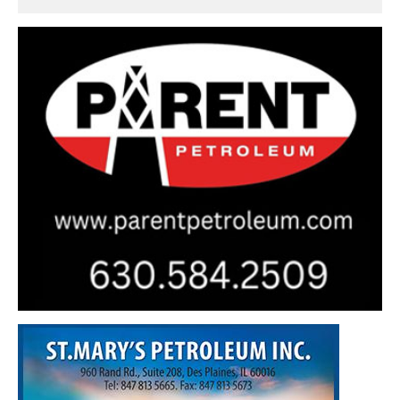
അവസാനിപ്പിക്കണമെന്ന് ആവശ്യം