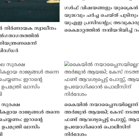
ഗൾഫ് വിഷയങ്ങളും യുക്രൈൻ
യുദ്ധവും ചർച്ച ചെയ്ത് പുടിനും
യുഎഇ പ്രസിഡന്റും; തടവുകാര
 നിർണായക സ്വാധീനം
കൈമാറ്റത്തിൽ നന്ദിയറിയിച്ച് റ
പ്പൽഗതാഗതത്തിൽ
നിയന്ത്രണമെന്ന്
വിദഗ്ധർ
 സുരക്ഷ
കൈയിൽ നയാപ്പൈസയില്ലെന്ന്
ികളായ രാജ്യങ്ങൾ തന്നെ
അർജുൻ ആയങ്കി; കേസ് നടത്
െയ്യണം: ഇറാന്റെ
ഫണ്ട് ആവശ്യപ്പെട്ട് പോസ്റ്റ്, 
ഉപമന്ത്രി ഖാസിം
ഉപയോഗിക്കാൻ പൊലീസിന്
ി
നിർദേശം