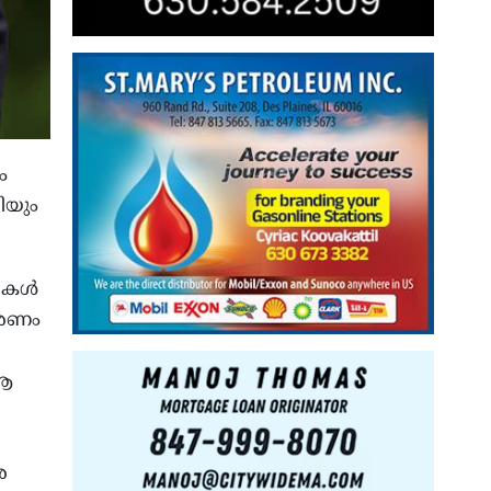
ം
ിയും
കള്‍
കാരണം
 ആ
ര