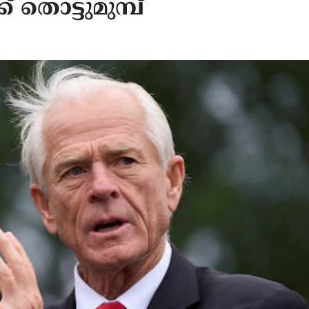
ക് തൊട്ടുമുമ്പ്
യിലെ സുരക്ഷ
യുഎസ്-ഇറാൻ യുദ്ധം ഉട
േശവാസികളായ രാജ്യങ്ങൾ തന്നെ
അവസാനിച്ചേക്കുമെന്ന് ട്രം
ര്യം ചെയ്യണം: ഇറാന്റെ
ചർച്ചകൾ നടക്കുന്നെന്ന
കാര്യ ഉപമന്ത്രി ഖാസിം
അവകാശവാദം തള്ളി ടെഹ
ാബാദി