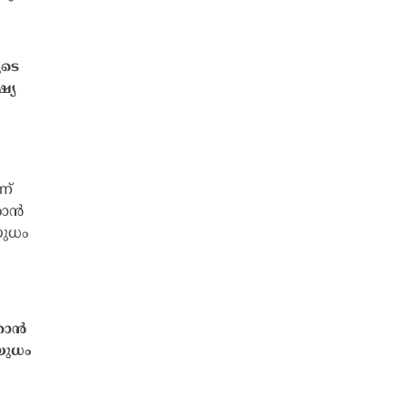
ുടെ
ഷ്യ
താൻ
ആയുധം