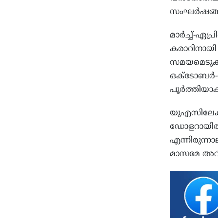
സംഘര്‍ഷങ്ങള
മാര്‍ച്ച്-ഏ
കരാറിനായി 
സമയമെടുക്കു
ഒക്ടോബര്‍-
പൂര്‍ത്തിയാ
യുഎസിലേക്ക
ഡോളറായിരുന്
എന്നിരുന്ന
മാസമേ അറി