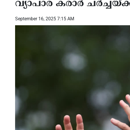
വ്യാപാര കരാര്‍ ചര്‍ച്ചയ്ക്
September 16, 2025 7:15 AM
ുക്രൈൻ
അബ്രഹാം ഉടമ്പടി
മേഖല
 പുടിനും
വിപുലീകരിക്കാനുള്ള നീക്കങ്ങളിൽ
പ്രദ
ടവുകാരുടെ
ആശങ്ക; മക്ക കരാറിന് പിന്നിൽ ഈ
കൈകാ
യിച്ച് റഷ്യ
ഭയമെന്ന് വിദഗ്ധൻ, അമേരിക്കയുടെ
വിദേശ
നിശബ്‌ദ നീക്കത്തിൽ ആശങ്ക
ഗരീബ