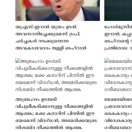
യുഎസ്-ഇറാൻ യുദ്ധം ഉടൻ
ഹോർമൂസിൽ
അവസാനിച്ചേക്കുമെന്ന് ട്രംപ്;
ഇറാന്‍; ക
ചർച്ചകൾ നടക്കുന്നെന്ന
ടെഹ്റാന്റെ 
അവകാശവാദം തള്ളി ടെഹ്റാൻ
പ്രതിരോധ 
അബ്രഹാം ഉടമ്പടി
മേഖലയിലെ
വിപുലീകരിക്കാനുള്ള നീക്കങ്ങളിൽ
പ്രദേശവാസ
ആശങ്ക; മക്ക കരാറിന് പിന്നിൽ ഈ
കൈകാര്യം ച
ഭയമെന്ന് വിദഗ്ധൻ, അമേരിക്കയുടെ
വിദേശകാര്യ 
നിശബ്‌ദ നീക്കത്തിൽ ആശങ്ക
ഗരീബാബാദ