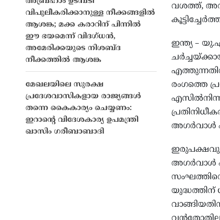
അബ്രഹാം ഉടമ്പടി
വശത്ത്, അവര
വിപുലീകരിക്കാനുള്ള നീക്കങ്ങളിൽ
കൂട്ടിച്ചേര്‍ത്ത
ആശങ്ക; മക്ക കരാറിന് പിന്നിൽ
ഈ ഭയമെന്ന് വിദഗ്ധൻ,
ഇന്ത്യ – യു
അമേരിക്കയുടെ നിശബ്‌ദ
ചര്‍ച്ചയ്ക്
നീക്കത്തിൽ ആശങ്ക
എത്തുന്നത
രംഗത്തെ പ്
മേഖലയിലെ സുരക്ഷ
പ്രദേശവാസികളായ രാജ്യങ്ങൾ
എസില്‍നിന്ന
തന്നെ കൈകാര്യം ചെയ്യണം:
പ്രതിനിധീകര
ഇറാന്റെ വിദേശകാര്യ ഉപമന്ത്രി
അഗര്‍വാള്‍ പ
ഖാസിം ഗരീബാബാദി
ഇരുപക്ഷവും ച
അഗര്‍വാള്‍
സംഘത്തിന്റെ
യുദ്ധത്തിന
വാങ്ങിയതിന് 
വന്‍തോതിലുള്