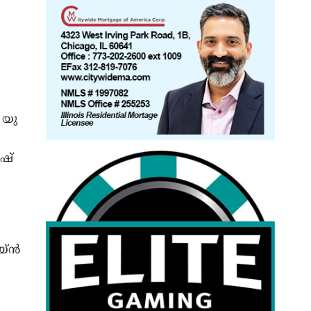
 യു
േഷ്
്ന്‍