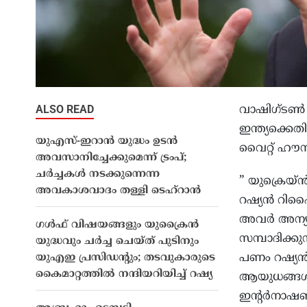
ALSO READ
വാഷിഗ്ടണ്‍ :
ഇന്ത്യക്കെ
യുഎസ്-ഇറാൻ യുദ്ധം ഉടൻ
വൈറ്റ് ഹൗസ
അവസാനിച്ചേക്കുമെന്ന് ട്രംപ്;
ചർച്ചകൾ നടക്കുന്നെന്ന
” യുക്രെയ്
അവകാശവാദം തള്ളി ടെഹ്റാൻ
റഷ്യന്‍ റിഫ
അവര്‍ അന്യ
ഗൾഫ് വിഷയങ്ങളും യുക്രൈൻ
സമ്പാദിക്കു
യുദ്ധവും ചർച്ച ചെയ്ത് പുടിനും
പണം റഷ്യന്‍
യുഎഇ പ്രസിഡന്റും; തടവുകാരുടെ
കൈമാറ്റത്തിൽ നന്ദിയറിയിച്ച് റഷ്യ
ആയുധങ്ങള്‍
ഇന്റര്‍നാഷണ