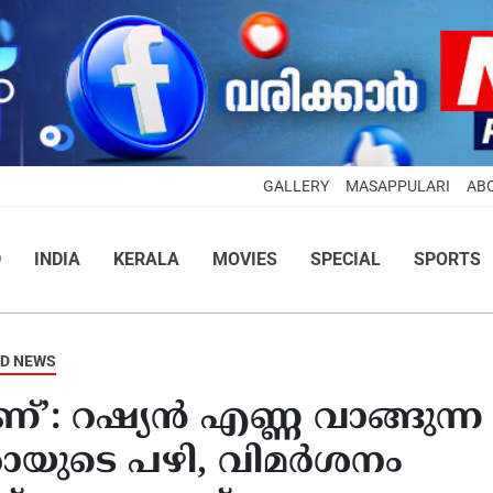
GALLERY
MASAPPULARI
AB
D
INDIA
KERALA
MOVIES
SPECIAL
SPORTS
D NEWS
ണ്’: റഷ്യന്‍ എണ്ണ വാങ്ങുന്ന
രോയുടെ പഴി, വിമര്‍ശനം