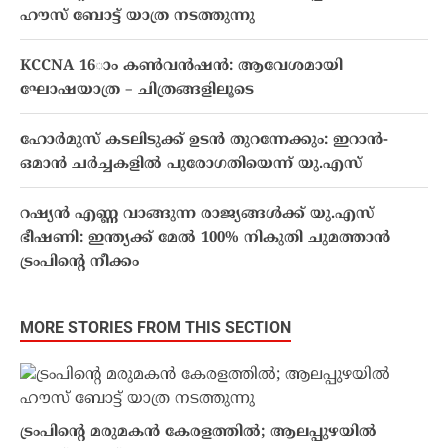
ഹൗസ് ബോട്ട് യാത്ര നടത്തുന്നു
KCCNA 16ാം കൺവൻഷൻ: ആവേശമായി
ഘോഷയാത്ര – ചിത്രങ്ങളിലൂടെ
ഹോർമുസ് കടലിടുക്ക് ഉടൻ തുറന്നേക്കും: ഇറാൻ-
ഒമാൻ ചർച്ചകളിൽ പുരോഗതിയെന്ന് യു.എസ്
റഷ്യൻ എണ്ണ വാങ്ങുന്ന രാജ്യങ്ങൾക്ക് യു.എസ്
ഭീഷണി: ഇന്ത്യക്ക് മേൽ 100% നികുതി ചുമത്താൻ
ട്രംപിൻ്റെ നീക്കം
MORE STORIES FROM THIS SECTION
ട്രംപിന്റെ മരുമകന്‍ കേരളത്തിൽ; ആലപ്പുഴയിൽ