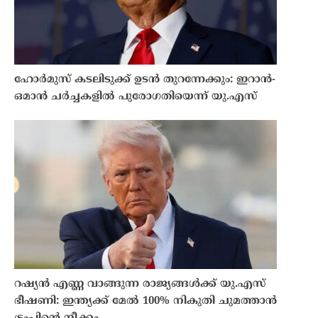
ഹോർമുസ് കടലിടുക്ക് ഉടൻ തുറന്നേക്കും: ഇറാൻ-
ഒമാൻ ചർച്ചകളിൽ പുരോഗതിയെന്ന് യു.എസ്
റഷ്യൻ എണ്ണ വാങ്ങുന്ന രാജ്യങ്ങൾക്ക് യു.എസ്
ഭീഷണി: ഇന്ത്യക്ക് മേൽ 100% നികുതി ചുമത്താൻ