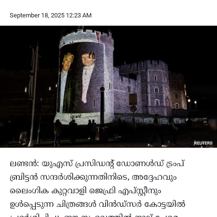
September 18, 2025 12:23 AM
ലണ്ടൻ: യുഎസ് പ്രസിഡന്റ് ഡോണൾഡ് ട്രംപ്
ബ്രിട്ടൻ സന്ദർശിക്കുന്നതിനിടെ, അദ്ദേഹവും
ലൈംഗിക കുറ്റവാളി ജെഫ്രി എപ്‌സ്റ്റീനും
ഉൾപ്പെടുന്ന ചിത്രങ്ങൾ വിൻഡ്‌സർ കോട്ടയിൽ