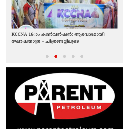
KCCNA 16ാം കൺവൻഷൻ: ആവേശമായി
ഹോർമ
ഘോഷയാത്ര – ചിത്രങ്ങളിലൂടെ
ഒമാൻ