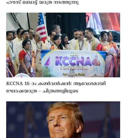
ഹൗസ് ബോട്ട് യാത്ര നടത്തുന്നു
KCCNA 16ാം കൺവൻഷൻ: ആവേശമായി
ഘോഷയാത്ര – ചിത്രങ്ങളിലൂടെ