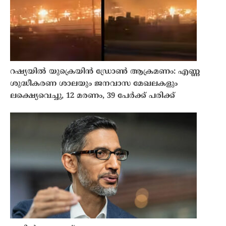
റഷ്യയിൽ യുക്രെയിൻ ഡ്രോൺ ആക്രമണം: എണ്ണ
ശുദ്ധീകരണ ശാലയും ജനവാസ മേഖലകളും
ലക്ഷ്യെവെച്ചു, 12 മരണം, 39 പേർക്ക് പരിക്ക്