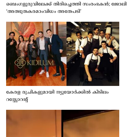
ബെംഗളൂരുവിലേക്ക് തിരിച്ചെത്തി സംരംഭകൻ; ജോലി
‘അത്ഭുതകരമാംവിധം അതേപടി’
കേരള രുചികളുമായി ന്യൂയോർക്കിൽ കിടിലം
റസ്റ്റോറൻ്റ്