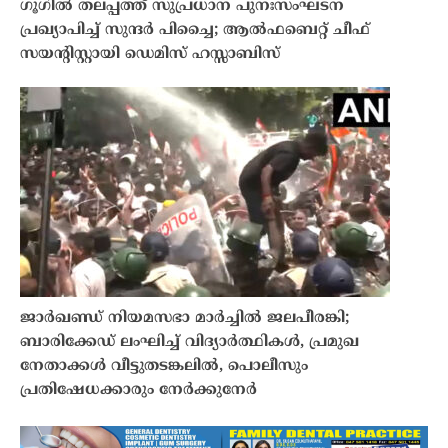
ഗൂഗിൽ തലപ്പത്ത് സുപ്രധാന പുനഃസംഘടന
പ്രഖ്യാപിച്ച് സുന്ദർ പിച്ചൈ; ആൽഫബെറ്റ് ചീഫ്
സയൻ്റിസ്റ്റായി ഡെമിസ് ഹസ്സാബിസ്
ജാർഖണ്ഡ് നിയമസഭാ മാർച്ചിൽ ജലപീരങ്കി;
ബാരിക്കേഡ് ലംഘിച്ച് വിദ്യാർത്ഥികൾ, പ്രമുഖ
നേതാക്കൾ വീട്ടുതടങ്കലിൽ, പൊലീസും
പ്രതിഷേധക്കാരും നേർക്കുനേർ