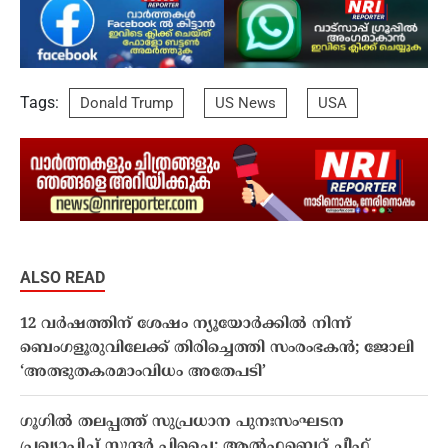
Tags:
Donald Trump
US News
USA
ALSO READ
12 വർഷത്തിന് ശേഷം ന്യൂയോർക്കിൽ നിന്ന്
ബെംഗളൂരുവിലേക്ക് തിരിച്ചെത്തി സംരംഭകൻ; ജോലി
‘അത്ഭുതകരമാംവിധം അതേപടി’
ഗൂഗിൽ തലപ്പത്ത് സുപ്രധാന പുനഃസംഘടന
പ്രഖ്യാപിച്ച് സുന്ദർ പിച്ചൈ; ആൽഫബെറ്റ് ചീഫ്