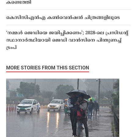
കണ്ടെത്തി
കെസിസിഎൻഎ കൺവെൻഷൻ ചിത്രങ്ങളിലൂടെ
‘നമ്മൾ ജെഡിയെ ജയിപ്പിക്കണം’; 2028-ലെ പ്രസിഡൻ്റ്
സ്ഥാനാർത്ഥിയായി ജെഡി വാൻസിനെ പിന്തുണച്ച്
ട്രംപ്
MORE STORIES FROM THIS SECTION