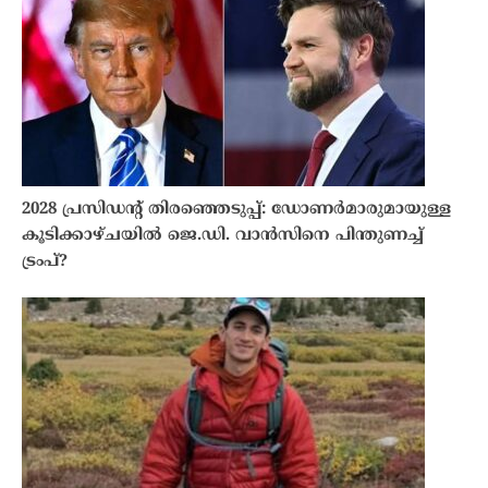
2028 പ്രസിഡന്റ് തിരഞ്ഞെടുപ്പ്: ഡോണർമാരുമായുള്ള
കൂടിക്കാഴ്ചയിൽ ജെ.ഡി. വാൻസിനെ പിന്തുണച്ച്
ട്രംപ്?