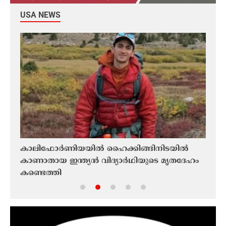
USA NEWS
കാലിഫോർണിയയിൽ ഹൈക്കിങ്ങിനിടയിൽ
കെ
.ഡി.
കാണാതായ ഇന്ത്യൻ വിദ്യാർഥിയുടെ മൃതദേഹം
ചിത്
കണ്ടെത്തി