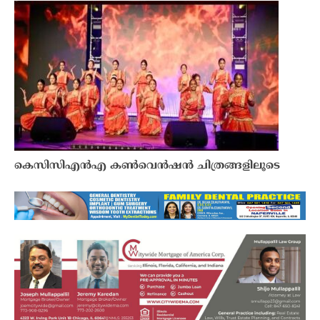
കെസിസിഎൻഎ കൺവെൻഷൻ ചിത്രങ്ങളിലൂടെ