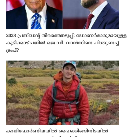
2028 പ്രസിഡന്റ് തിരഞ്ഞെടുപ്പ്: ഡോണർമാരുമായുള്ള
കൂടിക്കാഴ്ചയിൽ ജെ.ഡി. വാൻസിനെ പിന്തുണച്ച്
ട്രംപ്?
കാലിഫോർണിയയിൽ ഹൈക്കിങ്ങിനിടയിൽ