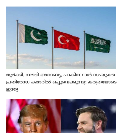
തുർക്കി, സൗദി അറേബ്യ, പാകിസ്ഥാൻ സംയുക്ത
പ്രതിരോധ കരാറിൽ ഒപ്പുവെക്കുന്നു; കരുതലോടെ
ഇന്ത്യ