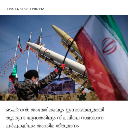
June 14, 2026 11:35 PM
ടെഹ്‌റാൻ: അമേരിക്കയും ഇസ്രായേലുമായി
തുടരുന്ന യുദ്ധത്തിലും നിലവിലെ സമാധാന
ചർച്ചകളിലും അന്തിമ തീരുമാനം