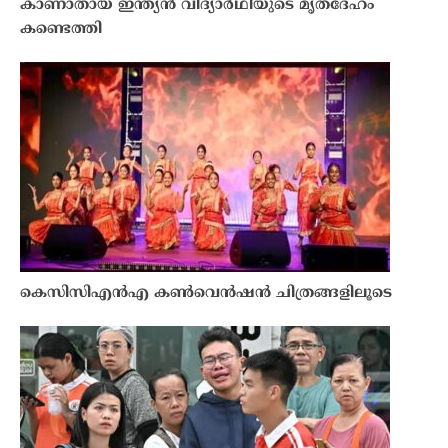
കാണാതായ ഇന്ത്യൻ വിദ്യാർഥിയുടെ മൃതദേഹം
കണ്ടെത്തി
കെസിസിഎൻഎ കൺവെൻഷൻ ചിത്രങ്ങളിലൂടെ