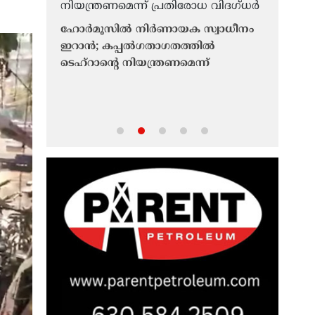
ഹോർമൂസിൽ നിർണായക സ്വാധീനം
ഇറാന്‍; കപ്പൽഗതാഗതത്തിൽ
ടെഹ്റാന്റെ നിയന്ത്രണമെന്ന്
ൻ
ഗൾഫ് വ
പ്രതിരോധ വിദഗ്ധർ
പ്;
യുദ്ധവും
യുഎഇ പ്
്റാൻ
കൈമാറ്റത