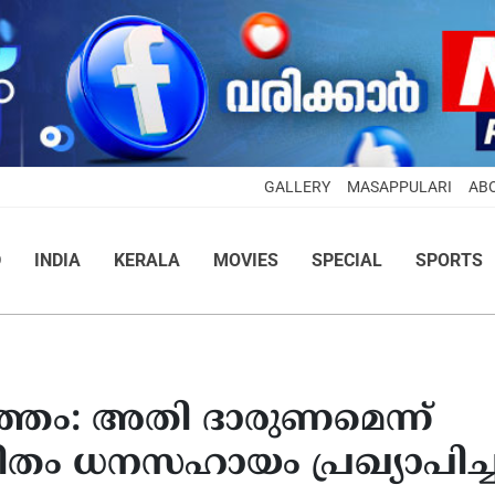
GALLERY
MASAPPULARI
AB
D
INDIA
KERALA
MOVIES
SPECIAL
SPORTS
്തം: അതി ദാരുണമെന്ന്
 വീതം ധനസഹായം പ്രഖ്യാപിച്