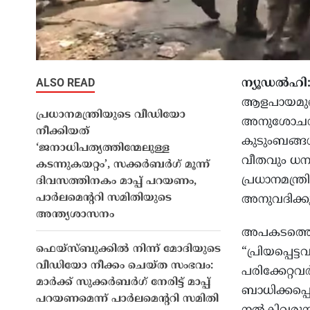
ALSO READ
ന്യൂഡൽഹി
ആളപായമുണ്ട
പ്രധാനമന്ത്രിയുടെ വീഡിയോ
അനുശോചനവു
നീക്കിയത്
കുടുംബങ്ങൾക
‘ജനാധിപത്യത്തിന്മേലുള്ള
വീതവും ധന
കടന്നുകയറ്റം’, സക്കർബർഗ് മൂന്ന്
പ്രധാനമന്ത
ദിവസത്തിനകം മാപ്പ് പറയണം,
പാർലമെൻ്ററി സമിതിയുടെ
അനുവദിക്കുന
അന്ത്യശാസനം
അപകടത്തെ അ
ഫെയ്‌സ്ബുക്കിൽ നിന്ന് മോദിയുടെ
“പ്രിയപ്പെട
വീഡിയോ നീക്കം ചെയ്ത സംഭവം:
പരിക്കേറ്റവർ
മാർക്ക് സുക്കർബർഗ് നേരിട്ട് മാപ്പ്
ബാധിക്കപ്പ
പറയണമെന്ന് പാർലമെന്ററി സമിതി