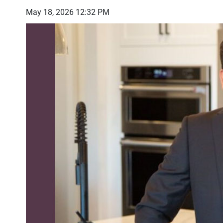
May 18, 2026 12:32 PM
മേഖലയിലെ സുരക്ഷ
സൗദി
ീക്കങ്ങളിൽ
പ്രദേശവാസികളായ രാജ്യങ്ങൾ തന്നെ
പ്രത
 പിന്നിൽ ഈ
കൈകാര്യം ചെയ്യണം: ഇറാന്റെ
സുരക്
മേരിക്കയുടെ
വിദേശകാര്യ ഉപമന്ത്രി ഖാസിം
രൂക്
 ആശങ്ക
ഗരീബാബാദി