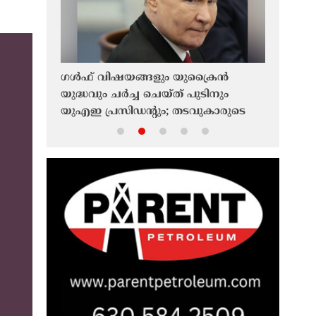
ൻ
ഗൾഫ് വിഷയങ്ങളും യുക്രൈൻ
അബ്രഹാം
പ്;
യുദ്ധവും ചർച്ച ചെയ്ത് പുടിനും
വിപുലീകര
യുഎഇ പ്രസിഡന്റും; തടവുകാരുടെ
ആശങ്ക; 
്റാൻ
കൈമാറ്റത്തിൽ നന്ദിയറിയിച്ച് റഷ്യ
ഭയമെന്ന
നിശബ്‌ദ