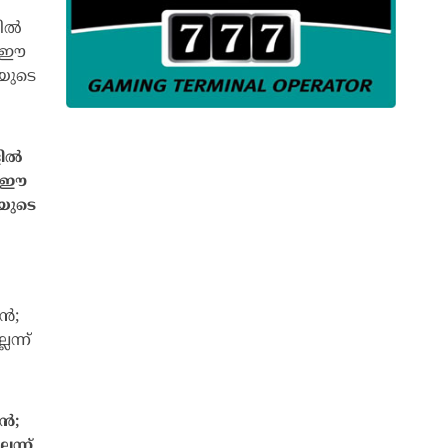
ളിൽ
ൽ ഈ
യുടെ
ൻ;
െന്ന്