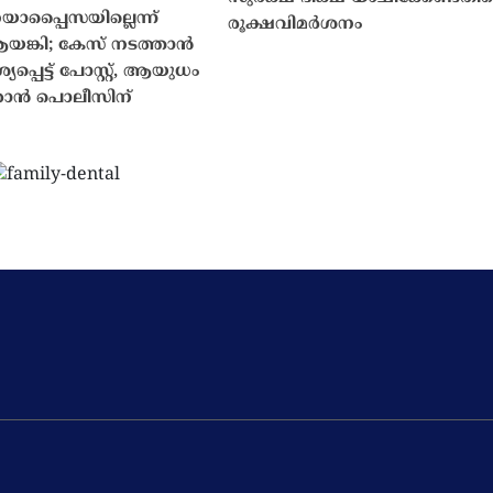
പ്പൈസയില്ലെന്ന്
രൂക്ഷവിമർശനം
്കി; കേസ് നടത്താൻ
്പെട്ട് പോസ്റ്റ്, ആയുധം
കാൻ പൊലീസിന്