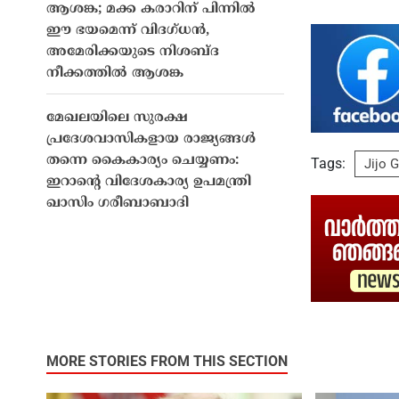
ആശങ്ക; മക്ക കരാറിന് പിന്നിൽ
ഈ ഭയമെന്ന് വിദഗ്ധൻ,
അമേരിക്കയുടെ നിശബ്‌ദ
നീക്കത്തിൽ ആശങ്ക
മേഖലയിലെ സുരക്ഷ
പ്രദേശവാസികളായ രാജ്യങ്ങൾ
തന്നെ കൈകാര്യം ചെയ്യണം:
Tags:
Jijo 
ഇറാന്റെ വിദേശകാര്യ ഉപമന്ത്രി
ഖാസിം ഗരീബാബാദി
MORE STORIES FROM THIS SECTION