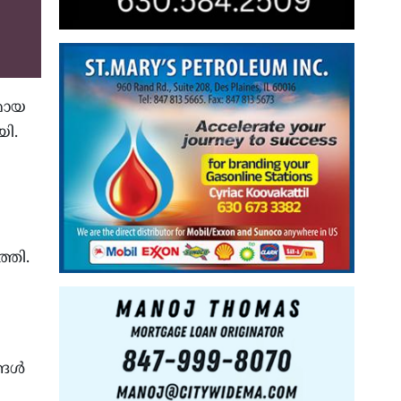
മായ
യി.
്തി.
്ങൾ