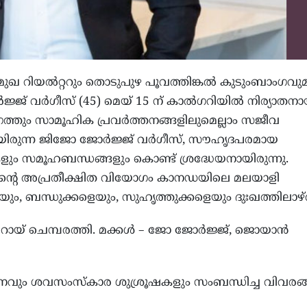
മുഖ റിയൽറ്ററും തൊടുപുഴ പൂവത്തിങ്കൽ കുടുംബാംഗവു
ജ് വർഗീസ് (45) മെയ് 15 ന് കാൽഗറിയിൽ നിര്യാതനാ
്തും സാമൂഹിക പ്രവർത്തനങ്ങളിലുമെല്ലാം സജീവ
മായിരുന്ന ജിജോ ജോർജ്ജ് വർഗീസ്, സൗഹൃദപരമായ
ം സമൂഹബന്ധങ്ങളും കൊണ്ട് ശ്രദ്ധേയനായിരുന്നു.
ിന്റെ അപ്രതീക്ഷിത വിയോഗം കാനഡയിലെ മലയാളി
ം, ബന്ധുക്കളെയും, സുഹൃത്തുക്കളെയും ദുഃഖത്തിലാഴ്ത
ി റോയ് ചെമ്പരത്തി. മക്കൾ – ജോ ജോർജ്ജ്, ജൊയാൻ
ും ശവസംസ്കാര ശുശ്രൂഷകളും സംബന്ധിച്ച വിവരങ