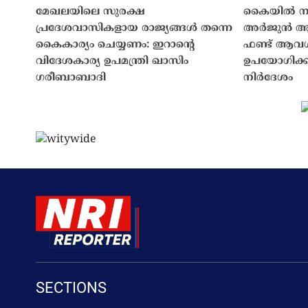
മേഖലയിലെ സുരക്ഷ
കൈയിൽ നയാ
പ്രദേശവാസികളായ രാജ്യങ്ങൾ തന്നെ
അർജുൻ ആയങ
കൈകാര്യം ചെയ്യണം: ഇറാന്റെ
ഫണ്ട് ആവശ്യപ
വിദേശകാര്യ ഉപമന്ത്രി ഖാസിം
ഉപയോഗിക്
ഗരീബാബാദി
നിർദേശം
SECTIONS