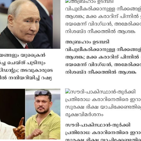
അബ്രഹാം ഉടമ്പടി
വിപുലീകരിക്കാനുള്ള നീക്കങ്ങ
ങ്ങളും യുക്രൈൻ
ആശങ്ക; മക്ക കരാറിന് പിന്നി
ച്ച ചെയ്ത് പുടിനും
ഭയമെന്ന് വിദഗ്ധൻ, അമേരിക്ക
ഡന്റും; തടവുകാരുടെ
നിശബ്‌ദ നീക്കത്തിൽ ആശങ്ക
ൽ നന്ദിയറിയിച്ച് റഷ്യ
സൗദി-പാകിസ്ഥാൻ-തുർക്കി
പ്രതിരോധ കരാറിനെതിരെ ഇറാ
സുരക്ഷ ഭിക്ഷ യാചിക്കേണ്ടതില്ല