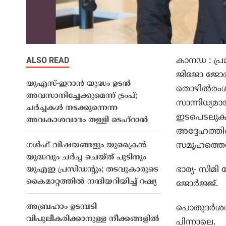
ALSO READ
കാനഡ : പ്ര
ജിജോ ജോർജ്
യുഎസ്-ഇറാൻ യുദ്ധം ഉടൻ
തൊഴിൽരംഗത
അവസാനിച്ചേക്കുമെന്ന് ട്രംപ്;
സാന്നിധ്യ
ചർച്ചകൾ നടക്കുന്നെന്ന
ഇടപെടലുകളു
അവകാശവാദം തള്ളി ടെഹ്റാൻ
അദ്ദേഹത്ത
സമൂഹത്തെയു
ഗൾഫ് വിഷയങ്ങളും യുക്രൈൻ
യുദ്ധവും ചർച്ച ചെയ്ത് പുടിനും
ഭാര്യ- സിമ
യുഎഇ പ്രസിഡന്റും; തടവുകാരുടെ
കൈമാറ്റത്തിൽ നന്ദിയറിയിച്ച് റഷ്യ
ജോർജ്ജ്.
അബ്രഹാം ഉടമ്പടി
പൊതുദർശനവ
വിപുലീകരിക്കാനുള്ള നീക്കങ്ങളിൽ
പിന്നാലെ.