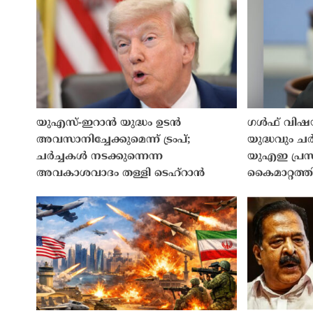
യുഎസ്-ഇറാൻ യുദ്ധം ഉടൻ
ഗൾഫ് വിഷയ
അവസാനിച്ചേക്കുമെന്ന് ട്രംപ്;
യുദ്ധവും ചർ
ചർച്ചകൾ നടക്കുന്നെന്ന
യുഎഇ പ്രസി
അവകാശവാദം തള്ളി ടെഹ്റാൻ
കൈമാറ്റത്തി