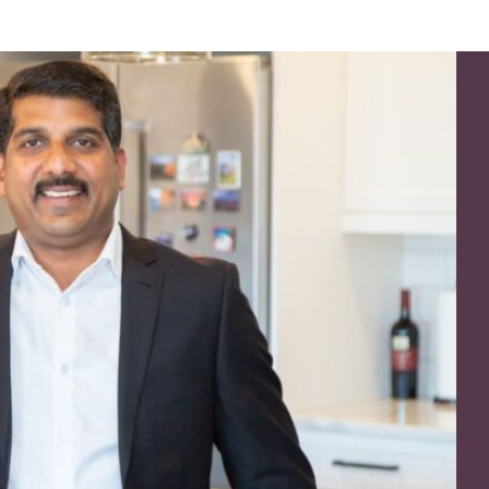
-പാകിസ്ഥാൻ-തുർക്കി
യുഎസ്-ഇറാൻ യുദ്ധം ഉട
ിരോധ കരാറിനെതിരെ ഇറാൻ;
അവസാനിച്ചേക്കുമെന്ന് ട്രം
ഷ ഭിക്ഷ യാചിക്കേണ്ടതില്ലെന്ന്
ചർച്ചകൾ നടക്കുന്നെന്ന
ഷവിമർശനം
അവകാശവാദം തള്ളി ടെഹ