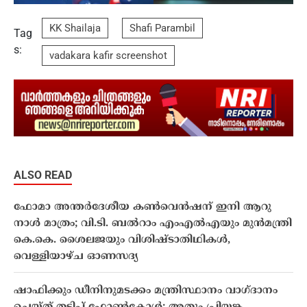
KK Shailaja
Shafi Parambil
Tag
s:
vadakara kafir screenshot
ALSO READ
ഫോമാ അന്തർദേശീയ കൺവെൻഷന് ഇനി ആറു
നാൾ മാത്രം; വി.ടി. ബൽറാം എംഎൽഎയും മുൻമന്ത്രി
കെ.കെ. ശൈലജയും വിശിഷ്ടാതിഥികൾ,
വെള്ളിയാഴ്ച ഓണസദ്യ
ഷാഫിക്കും ഡീനിനുമടക്കം മന്ത്രിസ്ഥാനം വാഗ്ദാനം