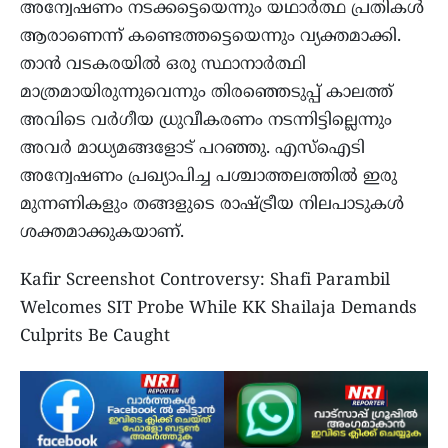
അന്വേഷണം നടക്കട്ടെയെന്നും യഥാർത്ഥ പ്രതികൾ
ആരാണെന്ന് കണ്ടെത്തട്ടെയെന്നും വ്യക്തമാക്കി.
താൻ വടകരയിൽ ഒരു സ്ഥാനാർത്ഥി
മാത്രമായിരുന്നുവെന്നും തിരഞ്ഞെടുപ്പ് കാലത്ത്
അവിടെ വർഗീയ ധ്രുവീകരണം നടന്നിട്ടില്ലെന്നും
അവർ മാധ്യമങ്ങളോട് പറഞ്ഞു. എസ്ഐടി
അന്വേഷണം പ്രഖ്യാപിച്ച പശ്ചാത്തലത്തിൽ ഇരു
മുന്നണികളും തങ്ങളുടെ രാഷ്ട്രീയ നിലപാടുകൾ
ശക്തമാക്കുകയാണ്.
Kafir Screenshot Controversy: Shafi Parambil
Welcomes SIT Probe While KK Shailaja Demands
Culprits Be Caught