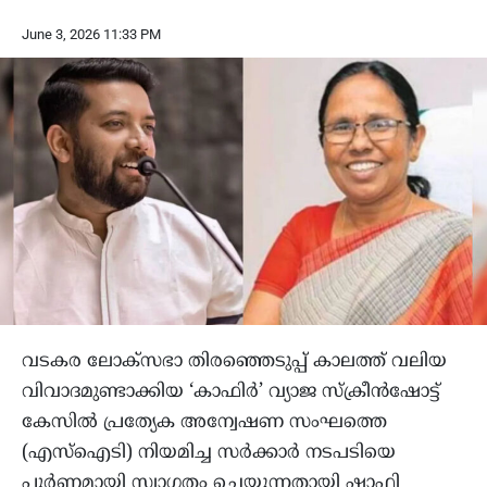
June 3, 2026 11:33 PM
വടകര ലോക്‌സഭാ തിരഞ്ഞെടുപ്പ് കാലത്ത് വലിയ
വിവാദമുണ്ടാക്കിയ ‘കാഫിർ’ വ്യാജ സ്‌ക്രീൻഷോട്ട്
കേസിൽ പ്രത്യേക അന്വേഷണ സംഘത്തെ
(എസ്ഐടി) നിയമിച്ച സർക്കാർ നടപടിയെ
പൂർണ്ണമായി സ്വാഗതം ചെയ്യുന്നതായി ഷാഫി