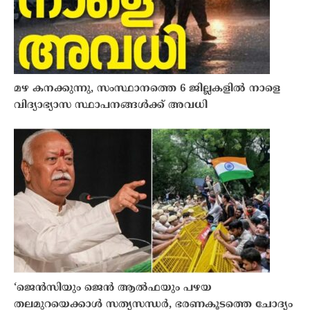
മഴ കനക്കുന്നു, സംസ്ഥാനത്തെ 6 ജില്ലകളിൽ നാളെ
വിദ്യാഭ്യാസ സ്ഥാപനങ്ങൾക്ക് അവധി
‘ജെൻസിയും ജെൻ ആൽഫയും പഴയ
തലമുറയെക്കാൾ സത്യസന്ധർ, ഭരണകൂടത്തെ ചോദ്യം