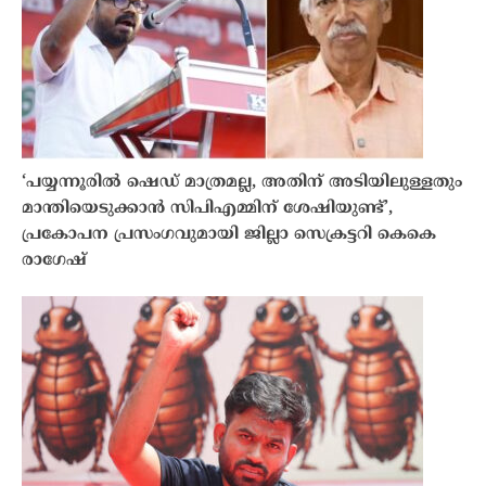
‘പയ്യന്നൂരിൽ ഷെഡ് മാത്രമല്ല, അതിന് അടിയിലുള്ളതും
മാന്തിയെടുക്കാൻ സിപിഎമ്മിന് ശേഷിയുണ്ട്’,
പ്രകോപന പ്രസംഗവുമായി ജില്ലാ സെക്രട്ടറി കെകെ
രാഗേഷ്