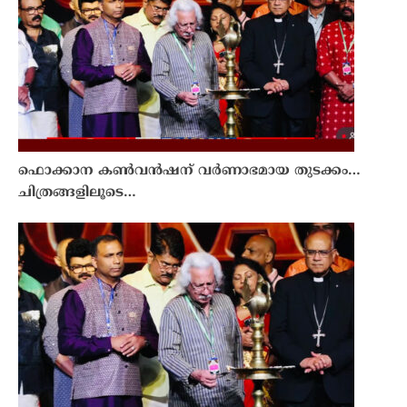
ഫൊക്കാന കൺവൻഷന് വർണാഭമായ തുടക്കം…
ചിത്രങ്ങളിലൂടെ…