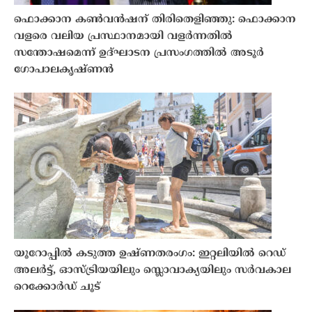
ഫൊക്കാന കൺവൻഷന് തിരിതെളിഞ്ഞു: ഫൊക്കാന
വളരെ വലിയ പ്രസ്ഥാനമായി വളർന്നതിൽ
സന്തോഷമെന്ന് ഉദ്ഘാടന പ്രസംഗത്തിൽ അടൂർ
ഗോപാലകൃഷ്ണൻ
യൂറോപ്പിൽ കടുത്ത ഉഷ്ണതരംഗം: ഇറ്റലിയിൽ റെഡ്
അലർട്ട്, ഓസ്ട്രിയയിലും സ്ലൊവാക്യയിലും സർവകാല
റെക്കോർഡ് ചൂട്