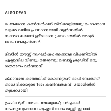
ALSO READ
ഫൊക്കാന കൺവൻഷന് തിരിതെളിഞ്ഞു: ഫൊക്കാന
വളരെ വലിയ പ്രസ്ഥാനമായി വളർന്നതിൽ
സന്തോഷമെന്ന് ഉദ്ഘാടന പ്രസംഗത്തിൽ അടൂർ
ഗോപാലകൃഷ്ണൻ
മിഡിൽ ഈസ്റ്റ് സംഘർഷം: ആഗോള വിപണിയിൽ
എണ്ണവില വീണ്ടും ഉയരുന്നു; ബ്രെൻ്റ് ക്രൂഡിന് ഒരു
ശതമാനം വർദ്ധനവ്
ക്നാനായ കാത്തലിക് കോൺഗ്രസ് ഓഫ് നോർത്ത്
അമേരിക്കയുടെ 16ാം കൺവൻഷന് മയാമിയിൽ
തുടക്കമായി
ട്രംപിൻ്റേത് ‘നാടക നയതന്ത്രം’; ചർച്ചകൾ
നടക്കുന്നുണ്ടെന്ന യുഎസ് വാദം തള്ളി ഇറാൻ