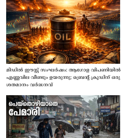
മിഡിൽ ഈസ്റ്റ് സംഘർഷം: ആഗോള വിപണിയിൽ
എണ്ണവില വീണ്ടും ഉയരുന്നു; ബ്രെൻ്റ് ക്രൂഡിന് ഒരു
ശതമാനം വർദ്ധനവ്