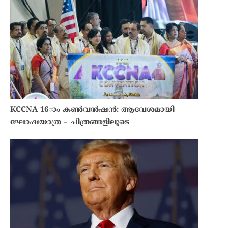
KCCNA 16ാം കൺവൻഷൻ: ആവേശമായി
ഘോഷയാത്ര – ചിത്രങ്ങളിലൂടെ