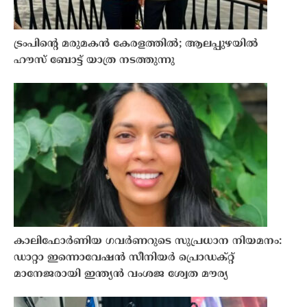
ട്രംപിന്റെ മരുമകന്‍ കേരളത്തിൽ; ആലപ്പുഴയിൽ
ഹൗസ് ബോട്ട് യാത്ര നടത്തുന്നു
കാലിഫോർണിയ ഗവർണറുടെ സുപ്രധാന നിയമനം:
ഡാറ്റാ ഇന്നൊവേഷൻ സീനിയർ പ്രൊഡക്റ്റ്
മാനേജരായി ഇന്ത്യൻ വംശജ ശ്വേത മൗര്യ