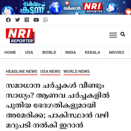
HOME
USA
WORLD
INDIA
KERALA
MOVIES
HEADLINE NEWS
USA NEWS
WORLD NEWS
സമാധാന ചർച്ചകൾ വീണ്ടും
സാധ്യം? ആണവ ചർച്ചകളിൽ
പുതിയ ഭേദഗതികളുമായി
അമേരിക്ക; പാകിസ്ഥാൻ വഴി
മറുപടി നൽകി ഇറാൻ