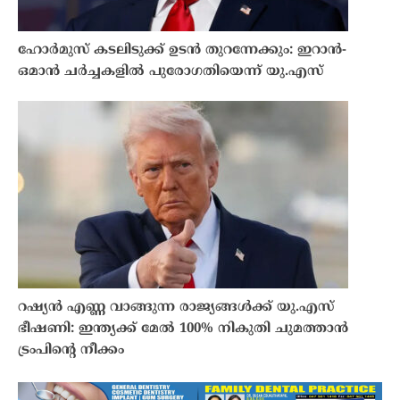
ഹോർമുസ് കടലിടുക്ക് ഉടൻ തുറന്നേക്കും: ഇറാൻ-
ഒമാൻ ചർച്ചകളിൽ പുരോഗതിയെന്ന് യു.എസ്
റഷ്യൻ എണ്ണ വാങ്ങുന്ന രാജ്യങ്ങൾക്ക് യു.എസ്
ഭീഷണി: ഇന്ത്യക്ക് മേൽ 100% നികുതി ചുമത്താൻ
ട്രംപിൻ്റെ നീക്കം