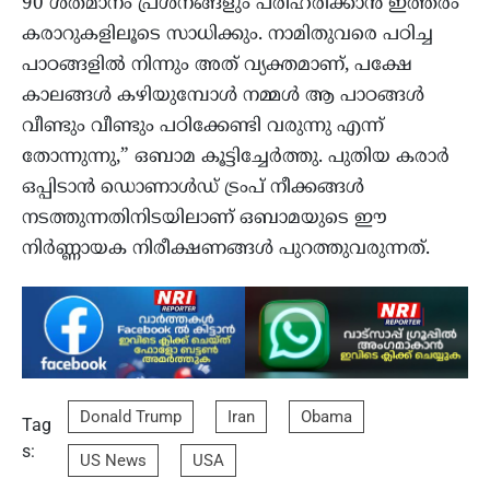
90 ശതമാനം പ്രശ്നങ്ങളും പരിഹരിക്കാൻ ഇത്തരം
കരാറുകളിലൂടെ സാധിക്കും. നാമിതുവരെ പഠിച്ച
പാഠങ്ങളിൽ നിന്നും അത് വ്യക്തമാണ്, പക്ഷേ
കാലങ്ങൾ കഴിയുമ്പോൾ നമ്മൾ ആ പാഠങ്ങൾ
വീണ്ടും വീണ്ടും പഠിക്കേണ്ടി വരുന്നു എന്ന്
തോന്നുന്നു,” ഒബാമ കൂട്ടിച്ചേർത്തു. പുതിയ കരാർ
ഒപ്പിടാൻ ഡൊണാൾഡ് ട്രംപ് നീക്കങ്ങൾ
നടത്തുന്നതിനിടയിലാണ് ഒബാമയുടെ ഈ
നിർണ്ണായക നിരീക്ഷണങ്ങൾ പുറത്തുവരുന്നത്.
Donald Trump
Iran
Obama
Tag
s:
US News
USA