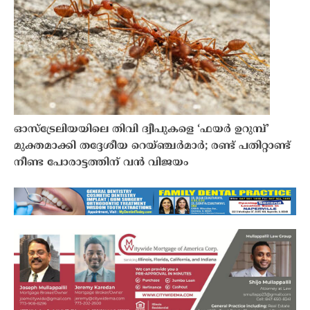
ഓസ്‌ട്രേലിയയിലെ തിവി ദ്വീപുകളെ ‘ഫയർ ഉറുമ്പ്’
മുക്തമാക്കി തദ്ദേശീയ റെയ്ഞ്ചർമാർ; രണ്ട് പതിറ്റാണ്ട്
നീണ്ട പോരാട്ടത്തിന് വൻ വിജയം