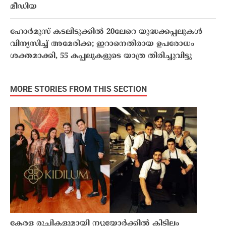
മീഡിയ
ഹോർമുസ് കടലിടുക്കിൽ 20ലേറെ യുദ്ധക്കപ്പലുകൾ
വിന്യസിച്ച് അമേരിക്ക; ഇറാനെതിരായ ഉപരോധം
ശക്തമാക്കി, 55 കപ്പലുകളുടെ യാത്ര തിരിച്ചുവിട്ടു
MORE STORIES FROM THIS SECTION
കേരള രുചികളുമായി ന്യൂയോർക്കിൽ കിടിലം