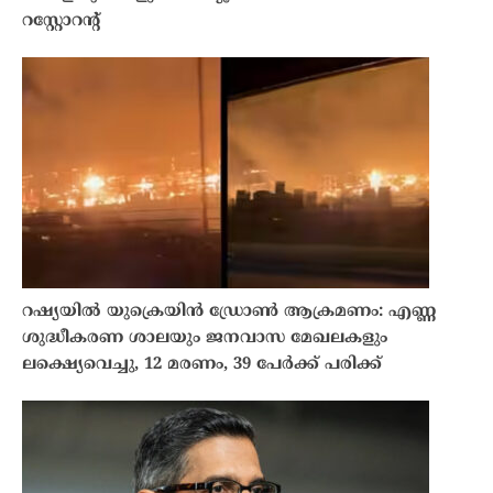
റസ്റ്റോറൻ്റ്
റഷ്യയിൽ യുക്രെയിൻ ഡ്രോൺ ആക്രമണം: എണ്ണ
ശുദ്ധീകരണ ശാലയും ജനവാസ മേഖലകളും
ലക്ഷ്യെവെച്ചു, 12 മരണം, 39 പേർക്ക് പരിക്ക്