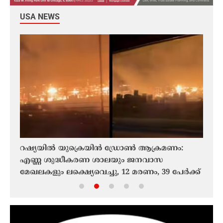
USA NEWS
ം
റഷ്യയിൽ യുക്രെയിൻ ഡ്രോൺ ആക്രമണം:
ഗൂഗി
എണ്ണ ശുദ്ധീകരണ ശാലയും ജനവാസ
പ്രഖ
മേഖലകളും ലക്ഷ്യെവെച്ചു, 12 മരണം, 39 പേർക്ക്
സയൻ്
പരിക്ക്