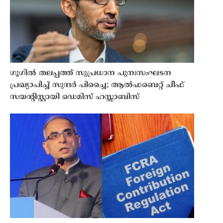
ഗൂഗിൽ തലപ്പത്ത് സുപ്രധാന പുനഃസംഘടന
പ്രഖ്യാപിച്ച് സുന്ദർ പിച്ചൈ; ആൽഫബെറ്റ് ചീഫ്
സയൻ്റിസ്റ്റായി ഡെമിസ് ഹസ്സാബിസ്