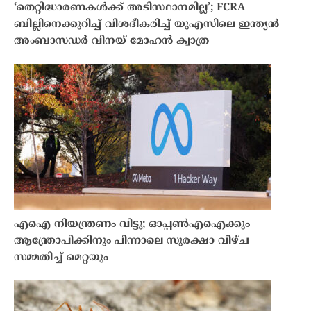
‘തെറ്റിദ്ധാരണകൾക്ക് അടിസ്ഥാനമില്ല’; FCRA
ബില്ലിനെക്കുറിച്ച് വിശദീകരിച്ച് യുഎസിലെ ഇന്ത്യൻ
അംബാസഡർ വിനയ് മോഹൻ ക്വാത്ര
എഐ നിയന്ത്രണം വിട്ടു; ഓപ്പൺഎഐക്കും
ആന്ത്രോപിക്കിനും പിന്നാലെ സുരക്ഷാ വീഴ്ച
സമ്മതിച്ച് മെറ്റയും