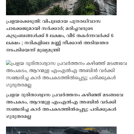
പ്രളയക്കെടുതി: വിപുലമായ പുനരധിവാസ
പാക്കേജുമായി സർക്കാർ; മരിച്ചവരുടെ
കുടുംബങ്ങൾക്ക് 8 ലക്ഷം, വീട് തകർന്നവർക്ക് 6
ലക്ഷം ; നദികളിലെ മണ്ണ് നീക്കാൻ അടിയന്തര
നടപടിയെന്ന് മുഖ്യമന്ത്രി
പ്രളയ ദുരിതാശ്വാസ പ്രവർത്തനം കഴിഞ്ഞ് മടങ്ങവേ
അപകടം, ആറന്മുള എംഎൽഎ അബിൻ വർക്കി
സഞ്ചരിച്ച കാർ അപകടത്തിൽപ്പെട്ടു; പരിക്കുകൾ
ഗുരുതരമല്ല