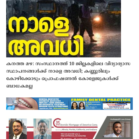
കനത്ത മഴ: സംസ്ഥാനത്ത് 10 ജില്ലകളിലെ വിദ്യാഭ്യാസ
സ്ഥാപനങ്ങൾക്ക് നാളെ അവധി; കണ്ണൂരിലും
കോഴിക്കോടും പ്രൊഫഷണൽ കോളേജുകൾക്ക്
ബാധകമല്ല