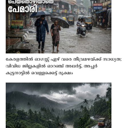
കേരളത്തിൽ ഓഗസ്റ്റ് ഏഴ് വരെ തീവ്രമഴയ്ക്ക് സാധ്യത;
വിവിധ ജില്ലകളിൽ ഓറഞ്ച് അലർട്ട്, അപ്പർ
കുട്ടനാട്ടിൽ വെള്ളക്കെട്ട് രൂക്ഷം