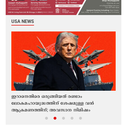
USA NEWS
ം;
ഇറാനെതിരെ ഒരുങ്ങിയത് രണ്ടാം
മിഡി
ട്ട
ലോകമഹായുദ്ധത്തിന് ശേഷമുള്ള വൻ
ഒമാൻ
ആക്രമണത്തിന്; അവസാന നിമിഷം
കടലിട
പിന്മാറിയെന്ന് ട്രംപ്