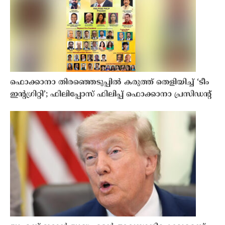
ഫൊക്കാനാ തിരഞ്ഞെടുപ്പിൽ കരുത്ത് തെളിയിച്ച് ‘ടീം
ഇൻ്റഗ്രിറ്റി’; ഫിലിപ്പോസ് ഫിലിപ്പ് ഫൊക്കാനാ പ്രസിഡൻ്റ്