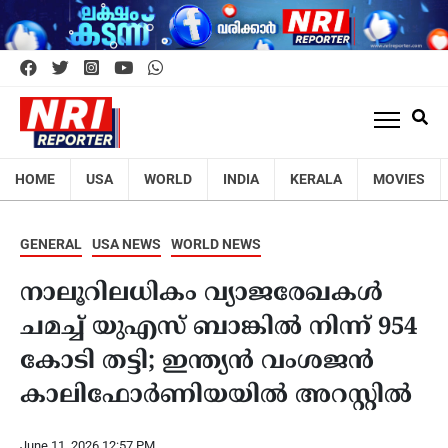
HOME
USA
WORLD
INDIA
KERALA
MOVIES
GENERAL
USA NEWS
WORLD NEWS
നാലൂറിലധികം വ്യാജരേഖകൾ
ചമച്ച് യുഎസ് ബാങ്കിൽ നിന്ന് 954
കോടി തട്ടി; ഇന്ത്യൻ വംശജൻ
കാലിഫോർണിയയിൽ അറസ്റ്റിൽ
June 11, 2026 12:57 PM