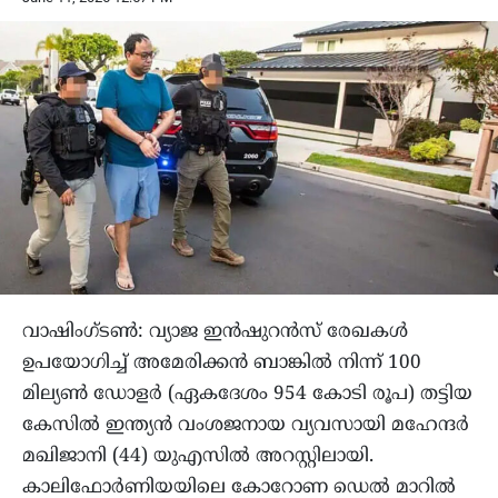
വാഷിംഗ്ടൺ: വ്യാജ ഇൻഷുറൻസ് രേഖകൾ
ഉപയോഗിച്ച് അമേരിക്കൻ ബാങ്കിൽ നിന്ന് 100
മില്യൺ ഡോളർ (ഏകദേശം 954 കോടി രൂപ) തട്ടിയ
കേസിൽ ഇന്ത്യൻ വംശജനായ വ്യവസായി മഹേന്ദർ
മഖിജാനി (44) യുഎസിൽ അറസ്റ്റിലായി.
കാലിഫോർണിയയിലെ കോറോണ ഡെൽ മാറിൽ