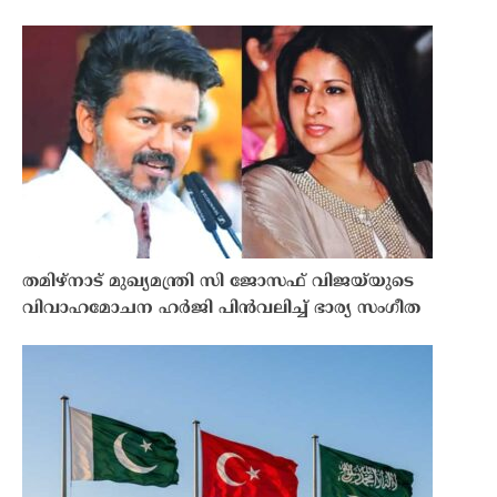
തമിഴ്നാട് മുഖ്യമന്ത്രി സി ജോസഫ് വിജയ്‌യുടെ
വിവാഹമോചന ഹർജി പിൻവലിച്ച് ഭാര്യ സംഗീത