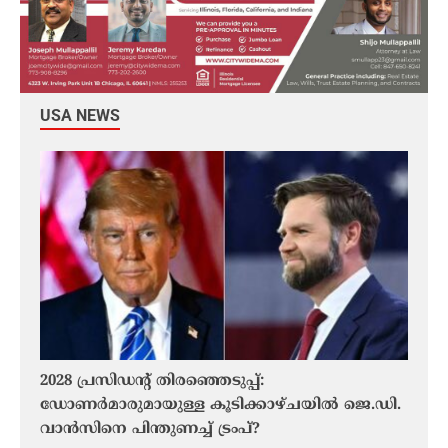
USA NEWS
2028 പ്രസിഡന്റ് തിരഞ്ഞെടുപ്പ്:
കാല
ഡോണർമാരുമായുള്ള കൂടിക്കാഴ്ചയിൽ ജെ.ഡി.
കാണാ
വാൻസിനെ പിന്തുണച്ച് ട്രംപ്?
കണ്ട