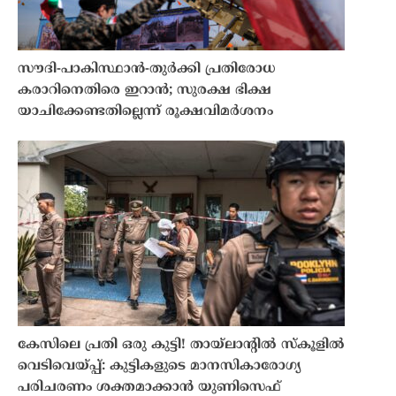
സൗദി-പാകിസ്ഥാൻ-തുർക്കി പ്രതിരോധ
കരാറിനെതിരെ ഇറാൻ; സുരക്ഷ ഭിക്ഷ
യാചിക്കേണ്ടതില്ലെന്ന് രൂക്ഷവിമർശനം
കേസിലെ പ്രതി ഒരു കുട്ടി! തായ്‌ലാന്റിൽ സ്‌കൂളിൽ
വെടിവെയ്പ്പ്: കുട്ടികളുടെ മാനസികാരോഗ്യ
പരിചരണം ശക്തമാക്കാൻ യുണിസെഫ്