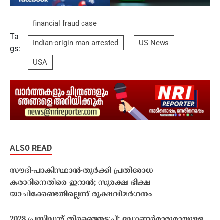
financial fraud case
Ta
Indian-origin man arrested
US News
gs:
USA
ALSO READ
സൗദി-പാകിസ്ഥാൻ-തുർക്കി പ്രതിരോധ
കരാറിനെതിരെ ഇറാൻ; സുരക്ഷ ഭിക്ഷ
യാചിക്കേണ്ടതില്ലെന്ന് രൂക്ഷവിമർശനം
2028 പ്രസിഡന്റ് തിരഞ്ഞെടുപ്പ്: ഡോണർമാരുമായുള്ള