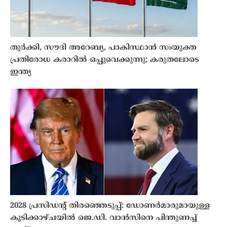
തുർക്കി, സൗദി അറേബ്യ, പാകിസ്ഥാൻ സംയുക്ത
പ്രതിരോധ കരാറിൽ ഒപ്പുവെക്കുന്നു; കരുതലോടെ
ഇന്ത്യ
2028 പ്രസിഡന്റ് തിരഞ്ഞെടുപ്പ്: ഡോണർമാരുമായുള്ള
കൂടിക്കാഴ്ചയിൽ ജെ.ഡി. വാൻസിനെ പിന്തുണച്ച്