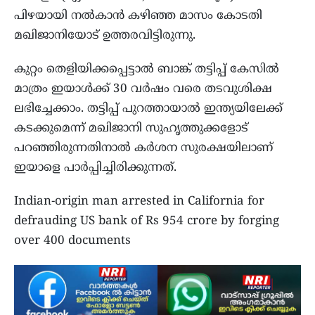
പിഴയായി നൽകാൻ കഴിഞ്ഞ മാസം കോടതി
മഖിജാനിയോട് ഉത്തരവിട്ടിരുന്നു.
കുറ്റം തെളിയിക്കപ്പെട്ടാൽ ബാങ്ക് തട്ടിപ്പ് കേസിൽ
മാത്രം ഇയാൾക്ക് 30 വർഷം വരെ തടവുശിക്ഷ
ലഭിച്ചേക്കാം. തട്ടിപ്പ് പുറത്തായാൽ ഇന്ത്യയിലേക്ക്
കടക്കുമെന്ന് മഖിജാനി സുഹൃത്തുക്കളോട്
പറഞ്ഞിരുന്നതിനാൽ കർശന സുരക്ഷയിലാണ്
ഇയാളെ പാർപ്പിച്ചിരിക്കുന്നത്.
Indian-origin man arrested in California for
defrauding US bank of Rs 954 crore by forging
over 400 documents