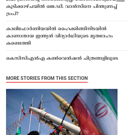
കൂടിക്കാഴ്ചയിൽ ജെ.ഡി. വാൻസിനെ പിന്തുണച്ച്
ട്രംപ്?
കാലിഫോർണിയയിൽ ഹൈക്കിങ്ങിനിടയിൽ
കാണാതായ ഇന്ത്യൻ വിദ്യാർഥിയുടെ മൃതദേഹം
കണ്ടെത്തി
കെസിസിഎൻഎ കൺവെൻഷൻ ചിത്രങ്ങളിലൂടെ
MORE STORIES FROM THIS SECTION