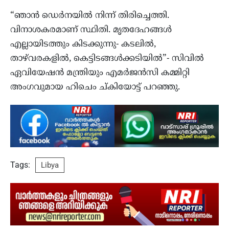
“ഞാൻ ഡെർനയിൽ നിന്ന് തിരിച്ചെത്തി.
വിനാശകരമാണ് സ്ഥിതി. മൃതദേഹങ്ങൾ
എല്ലായിടത്തും കിടക്കുന്നു- കടലിൽ,
താഴ്‌വരകളിൽ, കെട്ടിടങ്ങൾക്കടിയില്‍”- സിവിൽ
ഏവിയേഷൻ മന്ത്രിയും എമർജൻസി കമ്മിറ്റി
അംഗവുമായ ഹിചെം ച്‍കിയോട്ട് പറഞ്ഞു.
Tags:
Libya