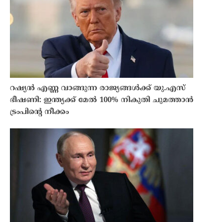
റഷ്യൻ എണ്ണ വാങ്ങുന്ന രാജ്യങ്ങൾക്ക് യു.എസ്
ഭീഷണി: ഇന്ത്യക്ക് മേൽ 100% നികുതി ചുമത്താൻ
ട്രംപിൻ്റെ നീക്കം