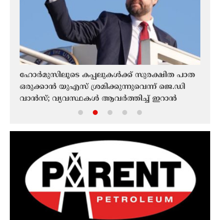
ുൻ
ഹോർമുസിലൂടെ കപ്പലുകൾക്ക് സുരക്ഷിത പാത
ഫൊക
ഒരുക്കാൻ യുഎസ് ശ്രമിക്കുന്നുവെന്ന് ജെ.ഡി
ചരിത
വാൻസ്; വ്യവസ്ഥകൾ ആവർത്തിച്ച് ഇറാൻ
മലയാ
ഫൊക
ചരിത്