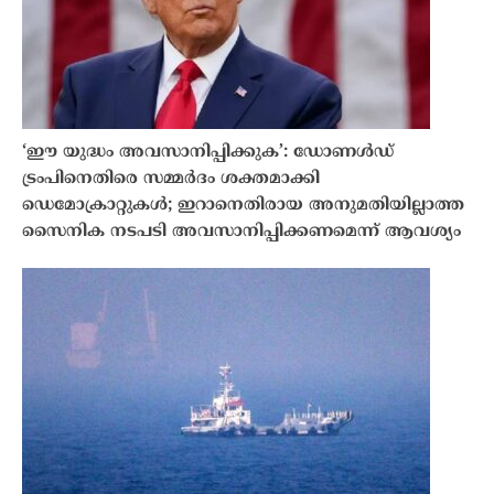
‘ഈ യുദ്ധം അവസാനിപ്പിക്കുക’: ഡോണൾഡ്
ട്രംപിനെതിരെ സമ്മർദം ശക്തമാക്കി
ഡെമോക്രാറ്റുകൾ; ഇറാനെതിരായ അനുമതിയില്ലാത്ത
സൈനിക നടപടി അവസാനിപ്പിക്കണമെന്ന് ആവശ്യം