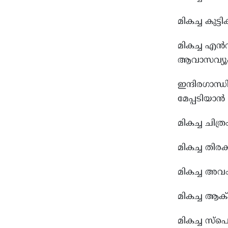
മികച്ച കുട്
മികച്ച എ
ആവാസവ്യ
ഇന്ദിരഗാന്
മേപ്പടിയാ
മികച്ച ചിത്ര
മികച്ച തിര
മികച്ച അവ
മികച്ച ആ
മികച്ച സ