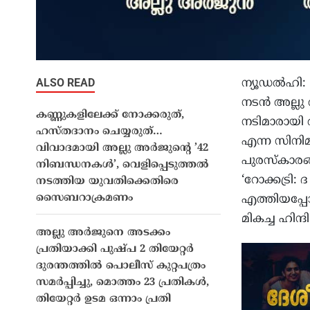
ALSO READ
ന്യൂഡൽഹി: 6
നടന്‍ അല്ലു
കണ്ണുകളിലേക്ക് നോക്കരുത്,
നടിമാരായി 
ഹസ്തദാനം ചെയ്യരുത്…
എന്ന സിനിമ
വിവാദമായി അല്ലു അർജുൻ്റെ ’42
പുരസ്‌കാരങ്
നിബന്ധനകൾ’, വെളിപ്പെടുത്തൽ
‘റോക്കട്രി:
നടത്തിയ യുവതിക്കെതിരെ
സൈബറാക്രമണം
എത്തിയപ്പോള്
മികച്ച ഹിന്ദി
അല്ലു അർജുനെ അടക്കം
പ്രതിയാക്കി പുഷ്പ 2 തിയേറ്റർ
ദുരന്തത്തിൽ പൊലീസ് കുറ്റപത്രം
സമർപ്പിച്ചു, മൊത്തം 23 പ്രതികൾ,
തിയേറ്റർ ഉടമ ഒന്നാം പ്രതി