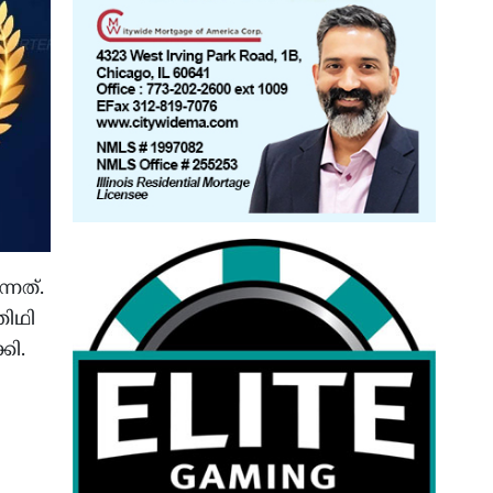
നത്.
തിഥി
കി.