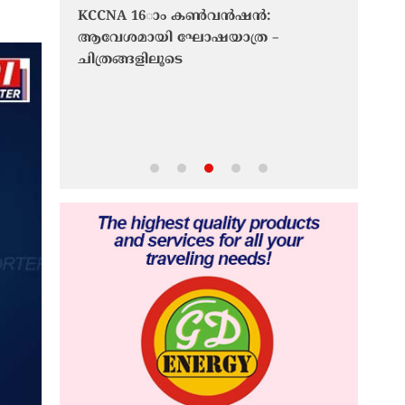
ത്തിൽ;
KCCNA 16ാം കൺവൻഷൻ:
് യാത്ര
ആവേശമായി ഘോഷയാത്ര –
ചിത്രങ്ങളിലൂടെ
ഹോർമുസ്
തുറന്നേക
ചർച്ചകള