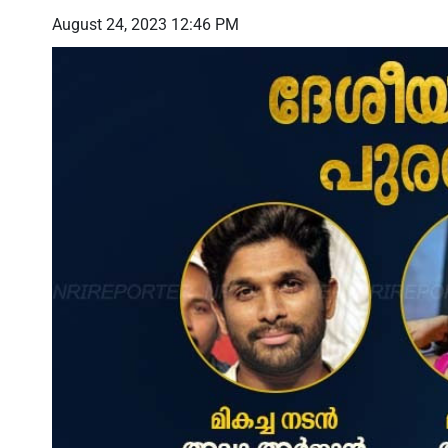
August 24, 2023 12:46 PM
ഉടൻ
റഷ്യൻ എണ്ണ വാങ്ങുന്ന രാജ്യങ്ങൾക്ക്
യുഎ
ഒമാൻ
യു.എസ് ഭീഷണി: ഇന്ത്യക്ക് മേൽ 100%
ഗോറുമ
െന്ന് യു.എസ്
നികുതി ചുമത്താൻ ട്രംപിൻ്റെ നീക്കം
മുഖ്യ
അമേര
ശക്തി