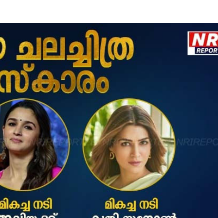
ട്രംപിന്റെ മരുമകന്‍ കേരള
ആലപ്പുഴയിൽ ഹൗസ് ബോട്ട
നടത്തുന്നു
സ് അംബാസിഡർ സെർജിയോ
ായി കൂടിക്കാഴ്ച നടത്തി
മന്ത്രി വി.ഡി. സതീശൻ; കേരളവും
ിക്കയും സഹകരണം
പ്പെടുത്തും