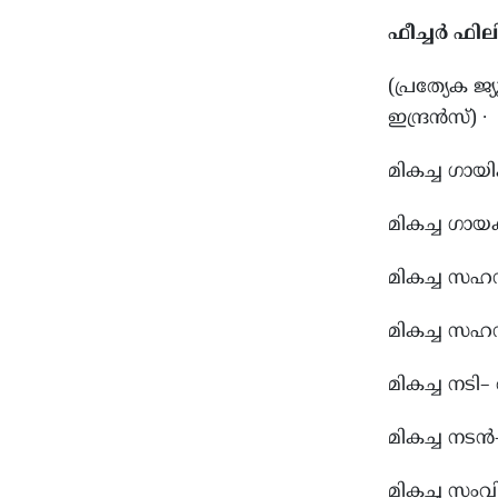
ഫീച്ചർ ഫി
(പ്രത്യേക ജ
ഇന്ദ്രൻസ്) ∙
മികച്ച ഗാ
മികച്ച ഗാ
മികച്ച സഹ
മികച്ച സഹന
മികച്ച നടി
മികച്ച നടൻ
മികച്ച സ