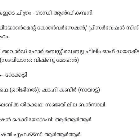
ടികളുടെ ചിത്രം– ഗാന്ധി ആൻഡ് കമ്പനി
ന്‍വിയോൺമെന്റ് കോൺവർസേഷൻ/ പ്രിസർവേഷൻ സിന
ൂഹം
ധി അവാർഡ് ഫോർ ബെസ്റ്റ് ഡെബ്യു ഫിലിം ഓഫ് ഡയറക്
ൻ (സംവിധാനം: വിഷ്ണു മോഹൻ)
ം– റോക്കട്രി
ക്കഥ (ഒറിജിനൽ): ഷാഹി കബീർ (നായാട്ട്)
ംലബിത തിരക്കഥ: സഞ്ജയ് ലീല ബൻസാലി
ക്‌ഷൻ കൊറിയോഗ്രഫി: ആർആർആർ
്പെഷൽ എഫക്ട്സ്: ആർആർആർ