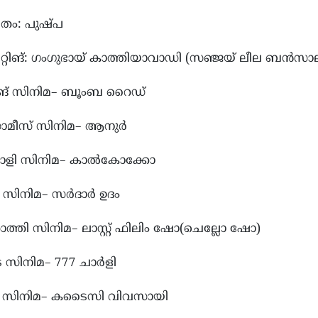
ീതം: പുഷ്പ
റ്റിങ്: ഗംഗുഭായ് കാത്തിയാവാഡി (സഞ്ജയ് ലീല ബന്‍സാല
ഷിങ് സിനിമ– ബൂംബ റൈഡ്
ാമീസ് സിനിമ– ആനുർ
ഗാളി സിനിമ– കാൽകോക്കോ
ദി സിനിമ– സർദാർ ഉദം
ാത്തി സിനിമ– ലാസ്റ്റ് ഫിലിം ഷോ(ചെല്ലോ ഷോ)
നട സിനിമ– 777 ചാർളി
ിഴ് സിനിമ– കടൈസി വിവസായി