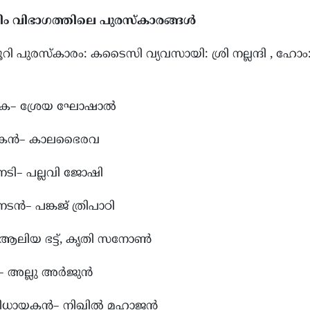
ലിം വിഭാഗത്തിലെ പുരസ്കാരങ്ങൾ
്യൂറി പുരസ്കാരം: കടൈസി വ്യവസായി: ശ്രി നല്ലന്ദി , ഹോം
യിക– ശ്രേയ ഘോഷാൽ
യകന്‍– കാലഭൈരവ
നടി– പല്ലവി ജോഷി
ടൻ– പങ്കജ് ത്രിപാഠി
– ആലിയ ഭട്ട്, കൃതി സനോണ്‍
– അല്ലു അർജുന്‍
ംവിധായകൻ– നിഖിൽ മഹാജൻ