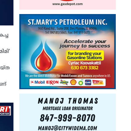
കച്ച
ിമി’
െയ്ത
ആണ്