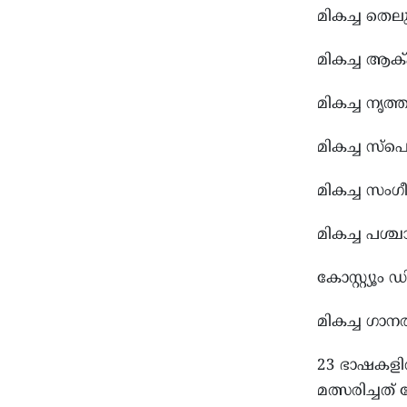
മികച്ച തെലു
മികച്ച ആ
മികച്ച ന
മികച്ച സ
മികച്ച സംഗ
മികച്ച പശ
കോസ്റ്റ്യൂ
മികച്ച ഗാന
23 ഭാഷകളി
മത്സരിച്ചത