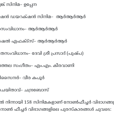
ങ്ക് സിനിമ– ഉപ്പേന
ക്‌ഷൻ ഡയറക്‌ഷൻ സിനിമ– ‌ ആർആർആർ
ൃത്തസംവിധാനം– ആർആർആർ
്പെഷൽ എഫക്ട്സ്– ആർആർആർ
ീതസംവിധാനം– ദേവി ശ്രീ പ്രസാദ് (പുഷ്പ)
്ചാത്തല സംഗീതം– എം.എം. കീരവാണി
ം ഡിസൈനർ– വീര കപൂർ
രചയിതാവ്– ചന്ദ്രബോസ്
ല്‍ നിന്നായി 158 സിനിമകളാണ് നോൺഫീച്ചർ വിഭാഗങ്
് നോൺ ഫീച്ചർ വിഭാഗങ്ങളിലെ പുരസ്കാരങ്ങൾ ചുവടെ: