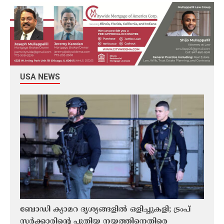
USA NEWS
ബോഡി ക്യാമറ ദൃശ്യങ്ങളിൽ ഒളിച്ചുകളി; ട്രംപ്
ഡിജി
സർക്കാരിൻ്റെ പുതിയ നയത്തിനെതിരെ
മീഡി