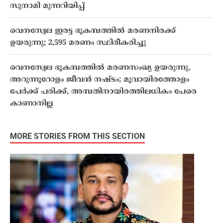
സുനാമി മുന്നറിയിപ്പ്
വെനസ്വേല ഇരട്ട ഭൂകമ്പത്തിൽ മരണനിരക്ക്
ഉയരുന്നു; 2,595 മരണം സ്ഥിരീകരിച്ചു
വെനസ്വേല ഭൂകമ്പത്തിൽ മരണസംഖ്യ ഉയരുന്നു,
അറുന്നൂറോളം ജീവൻ നഷ്ടം; മൂവായിരത്തോളം
പേർക്ക് പരിക്ക്, അമ്പതിനായിരത്തിലധികം പേരെ
കാണാനില്ല
MORE STORIES FROM THIS SECTION