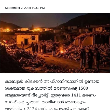
September 2, 2025 10:52 PM
കാബൂൾ: കിഴക്കൻ അഫ്ഗാനിസ്ഥാനിൽ ഉണ്ടായ
ശക്തമായ ഭൂകമ്പത്തിൽ മരണസംഖ്യ 1500
ഓളമായെന്ന് റിപ്പോർട്ട്. ഇതുവരെ 1411 മരണം
സ്ഥിരീകരിച്ചതായി താലിബാൻ ഭരണകൂടം
അറിയിച്ചു. 3124 ലധികം പേർക്ക് പരിക്കേറ്റ്