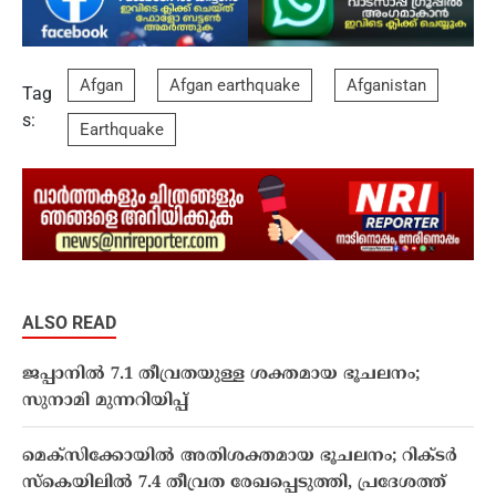
Afgan
Afgan earthquake
Afganistan
Tag
s:
Earthquake
ALSO READ
ജപ്പാനിൽ 7.1 തീവ്രതയുള്ള ശക്തമായ ഭൂചലനം;
സുനാമി മുന്നറിയിപ്പ്
മെക്സിക്കോയിൽ അതിശക്തമായ ഭൂചലനം; റിക്ട‌ർ
സ്കെയിലിൽ 7.4 തീവ്രത രേഖപ്പെടുത്തി, പ്രദേശത്ത്