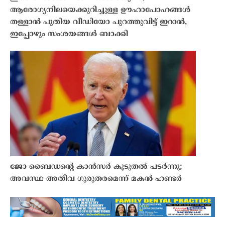
ആരോഗ്യനിലയെക്കുറിച്ചുള്ള ഊഹാപോഹങ്ങൾ
തള്ളാൻ പുതിയ വീഡിയോ പുറത്തുവിട്ട് ഇറാൻ,
ഇപ്പോഴും സംശയങ്ങൾ ബാക്കി
ജോ ബൈഡൻ്റെ കാൻസർ കൂടുതൽ പടർന്നു;
അവസ്ഥ അതീവ ഗുരുതരമെന്ന് മകൻ ഹണ്ടർ