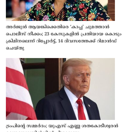
അർജുൻ ആയങ്കിക്കെതിരെ ‘കാപ്പ’ ചുമത്താൻ
പൊലീസ് നീക്കം; 23 കേസുകളിൽ പ്രതിയായ കൊടും
ക്രിമിനലെന്ന് റിപ്പോർട്ട്, 14 ദിവസത്തേക്ക് റിമാൻഡ്
ചെയ്തു
ട്രംപിന്റെ സമ്മർദം; യുഎസ് എണ്ണ ശതകോടീശ്വരൻ