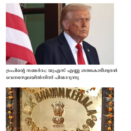
ട്രംപിന്റെ സമ്മർദം; യുഎസ് എണ്ണ ശതകോടീശ്വരൻ
വെനസ്വേലയിൽനിന്ന് പിന്മാറുന്നു