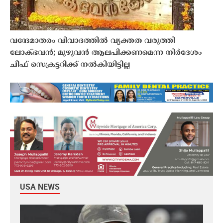
വന്ദേമാതരം വിവാദത്തിൽ വ്യക്തത വരുത്തി
ലോക്ഭവൻ; മുഴുവൻ ആലപിക്കണമെന്ന നിർദേശം
ചീഫ് സെക്രട്ടറിക്ക് നൽകിയിട്ടില്ല
USA NEWS