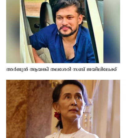
അർജുൻ ആയങ്കി തലശേരി സബ് ജയിലിലേക്ക്