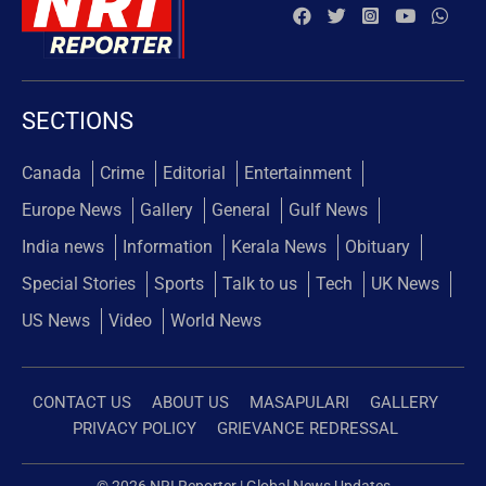
SECTIONS
Canada
Crime
Editorial
Entertainment
Europe News
Gallery
General
Gulf News
India news
Information
Kerala News
Obituary
Special Stories
Sports
Talk to us
Tech
UK News
US News
Video
World News
CONTACT US
ABOUT US
MASAPULARI
GALLERY
PRIVACY POLICY
GRIEVANCE REDRESSAL
© 2026 NRI Reporter | Global News Updates