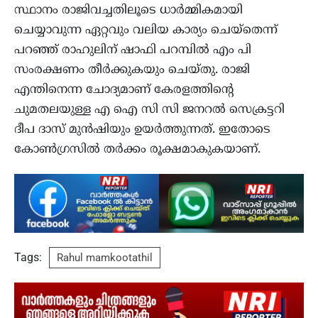
സ്ഥാനം രാജിവച്ചതിലൂടെ ധാർമ്മികമായി
ചെയ്യാവുന്ന ഏറ്റവും വലിയ കാര്യം ചെയ്തെന്ന്
പറഞ്ഞ് രാഹുലിന് ഷാഫി പറമ്പിൽ എം പി
സംരക്ഷണം തീർക്കുകയും ചെയ്തു. രാജി
എന്തിനെന്ന ചോദ്യമാണ് കേരളത്തിന്‍റെ
ചുമതലയുള്ള എ ഐ സി സി ജനറൽ സെക്രട്ടറി
ദീപ ദാസ് മുൻഷിയും ഉയർത്തുന്നത്. ഇതോടെ
കോൺഗ്രസിൽ തർക്കം രൂക്ഷമാകുകയാണ്.
Tags:
Rahul mamkootathil