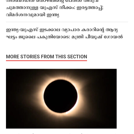
നിർബന്ധിത തൊഴിലിൻ്റെ പേരിൽ തീരുവ
ചുമത്താനുള്ള യുഎസ് നീക്കം: ഇരട്ടത്താപ്പ്;
വിമർശനവുമായി ഇന്ത്യ
ഇന്ത്യ-യുഎസ് ഇടക്കാല വ്യാപാര കരാറിൻ്റെ ആദ്യ
ഘട്ടം ജൂലൈ പകുതിയോടെ: മന്ത്രി പീയൂഷ് ഗോയൽ
MORE STORIES FROM THIS SECTION