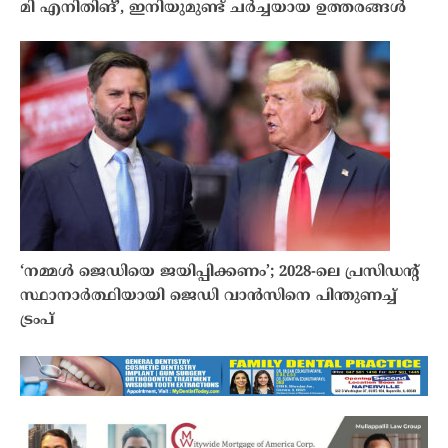
മി എനിതിങ്’, ഇനിയുമുണ്ട് ചർച്ചയായ ഉത്തരങ്ങൾ
‘നമ്മൾ ജെഡിയെ ജയിപ്പിക്കണം’; 2028-ലെ പ്രസിഡൻ്റ്
സ്ഥാനാർത്ഥിയായി ജെഡി വാൻസിനെ പിന്തുണച്ച്
ട്രംപ്