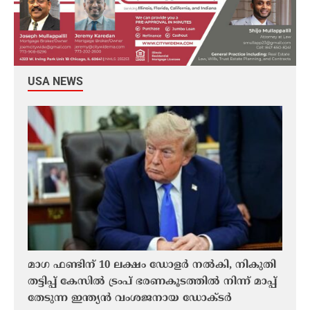
USA NEWS
മാഗ ഫണ്ടിന് 10 ലക്ഷം ഡോളർ നൽകി, നികുതി
നൈൽസ
തട്ടിപ്പ് കേസിൽ ട്രംപ് ഭരണകൂടത്തിൽ നിന്ന് മാപ്പ്
മുളയ
തേടുന്ന ഇന്ത്യൻ വംശജനായ ഡോക്ടർ
നവനേ