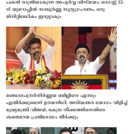
പകൽ രാത്രിയാകുന്ന അപൂർവ്വ വിസ്മയം; ഓഗസ്റ്റ് 12-
ന് യൂറോപ്പിൽ സമ്പൂർണ്ണ സൂര്യഗ്രഹണം, ഒരു
മിനിറ്റിലധികം ഇരുട്ടാകും
മണ്ഡലപുനർനിർണ്ണയ ബില്ലിനെ എന്നും
എതിർക്കുമെന്ന് ഉദയനിധി; അടിയന്തര യോഗം വിളിച്ച്
മുഖ്യമന്ത്രി വിജയ്, കേന്ദ്ര നീക്കത്തിനെതിരെ
ശക്തമായ പ്രതിരോധം തീർക്കും