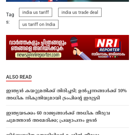
india us tariff
india us trade deal
Tag
s:
us tariff on India
ALSO READ
ഇന്ത്യൻ കയറ്റുമതിക്ക് തിരിച്ചടി; ഉൽപ്പന്നങ്ങൾക്ക് 10%
അധിക നികുതിയുമായി ട്രംപിൻ്റെ ഇരുട്ടടി
ഇന്ത്യയടക്കം 60 രാജ്യങ്ങൾക്ക് അധിക തീരുവ
ചുമത്താൻ അമേരിക്ക; പ്രഖ്യാപനം ഉടൻ