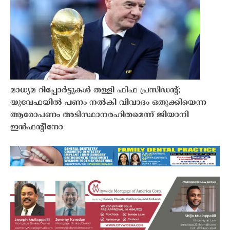
മാധ്യമ റിപ്പോർട്ടുകൾ തള്ളി ഫിഫ പ്രസിഡൻ്റ്;
യുവേഫയിൽ പണം നൽകി വിവാദം ഒതുക്കിയെന്ന
ആരോപണം അടിസ്ഥാനരഹിതമെന്ന് ജിയാനി
ഇൻഫൻ്റീനോ