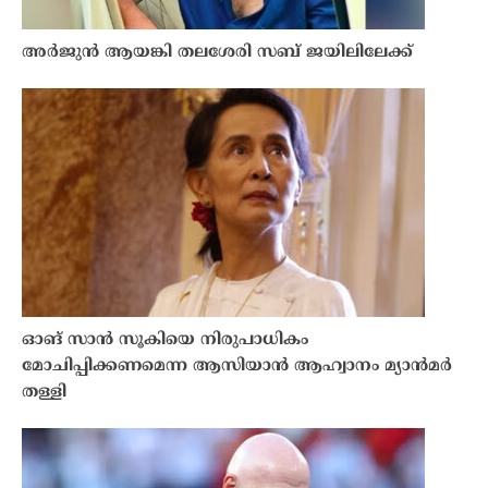
അർജുൻ ആയങ്കി തലശേരി സബ് ജയിലിലേക്ക്
ഓങ് സാൻ സൂകിയെ നിരുപാധികം
മോചിപ്പിക്കണമെന്ന ആസിയാൻ ആഹ്വാനം മ്യാൻമർ
തള്ളി