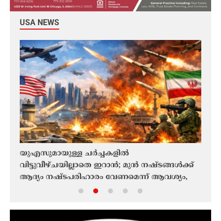
USA NEWS
്ക
യുഎസുമായുള്ള ചർച്ചകളിൽ
ഓങ്
വിട്ടുവീഴ്ചയില്ലാതെ ഇറാൻ; മുൻ നഷ്ടങ്ങൾക്ക്
മോച
ആദ്യം നഷ്ടപരിഹാരം വേണമെന്ന് ആവശ്യം,
മ്യാ
നീക്കങ്ങളിൽ എല്ലാം അവിശ്വാസം