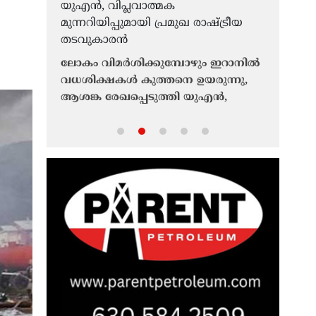
ലോകം വിമർശിക്കുമ്പോഴും ഇറാനിൽ
്ചിടിപ്പ്
ആശ്വാസമി
വധശിക്ഷകൾ കുത്തനെ ഉയരുന്നു,
വെളിപ്പെ
ആശങ്ക രേഖപ്പെടുത്തി യുഎൻ,
ടുത്ത
‘ഇറാനുമ
വിപ്ലവാത്മക മുന്നറിയിപ്പുമായി പ്രമുഖ
സങ്കീർണ്
രാഷ്ട്രീയ തടവുകാരൻ
സമയമെടുക