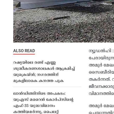
ALSO READ
ന്യൂഡല്‍ഹി
പേരായിരുന്
റഷ്യയിലെ രണ്ട് എണ്ണ
അമുര്‍ മേ
ശുദ്ധീകരണശാലകൾ ആക്രമിച്ച്
സൈബീരിയയി
യുക്രെയ്‌ൻ; നഗരത്തിന്
തകര്‍ന്നത്.
മുകളിലാകെ കനത്ത പുക
ജീവനക്കാരും 
വിമാനത്തിന
ലാൻഡിങ്ങിനിടെ അപകടം:
യുഎസ് മറൈൻ കോർപ്‌സിൻ്റെ
അമുര്‍ മേഖ
എഫ്-35 യുദ്ധവിമാനം
കത്തിയമർന്നു, പൈലറ്റ്
ചെയ്യുന്നതിന