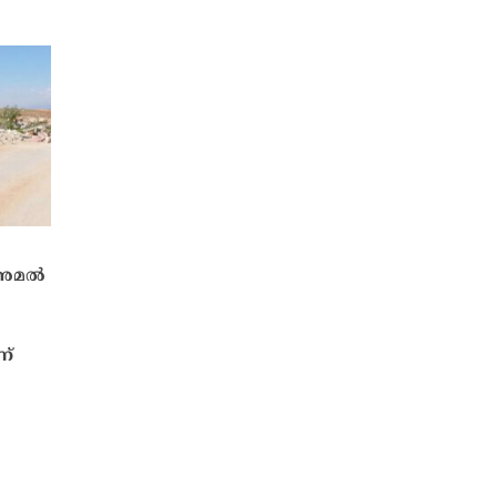
 അമൽ
ന്