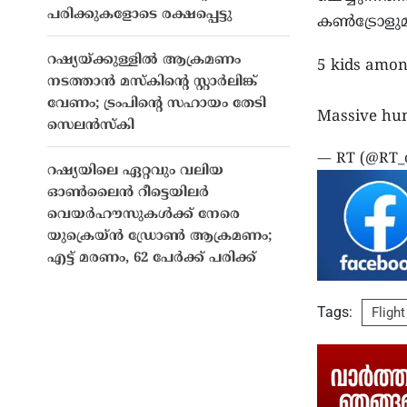
പരിക്കുകളോടെ രക്ഷപ്പെട്ടു
കണ്‍ട്രോളു
റഷ്യയ്ക്കുള്ളിൽ ആക്രമണം
5 kids amon
നടത്താൻ മസ്കിൻ്റെ സ്റ്റാർലിങ്ക്
വേണം; ട്രംപിൻ്റെ സഹായം തേടി
Massive hun
സെലൻസ്കി
— RT (@RT
റഷ്യയിലെ ഏറ്റവും വലിയ
ഓൺലൈൻ റീട്ടെയിലർ
വെയർഹൗസുകൾക്ക് നേരെ
യുക്രെയ്ൻ ഡ്രോൺ ആക്രമണം;
എട്ട് മരണം, 62 പേർക്ക് പരിക്ക്
Tags:
Flight