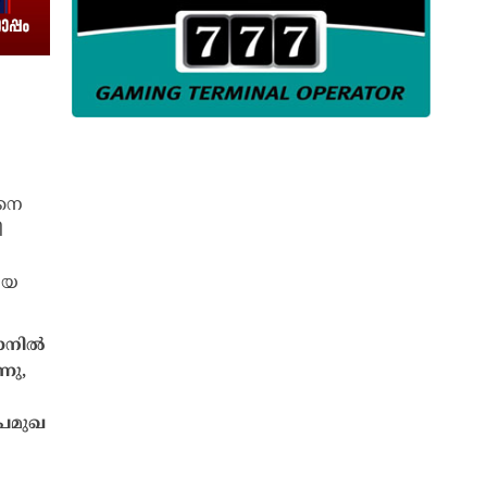
റാനിൽ
നു,
പ്രമുഖ