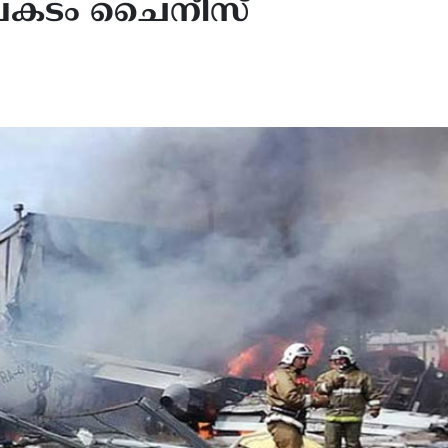
അപകടം ചൈനീസ്
ിക്കയിലെ 15 സംസ്ഥാനങ്ങളിൽ
ജനങ്ങൾ ട്രംപിനെതിരെ, നെഞ
ലോസ്പോറിയാസിസ് പടരുന്നു:
കൂട്ടുന്ന സർവേ ഫലം!
 മരണം, ജാഗ്രതാ നിർദ്ദേശം
യുദ്ധനയങ്ങൾക്കെതിരെ ക
 സെന്റർസ് ഫോർ ഡിസീസ്
അമർഷം; ജനവികാരം
്രോൾ
ഡെമോക്രാറ്റുകൾക്ക്
അനുകൂലമാകുന്നു