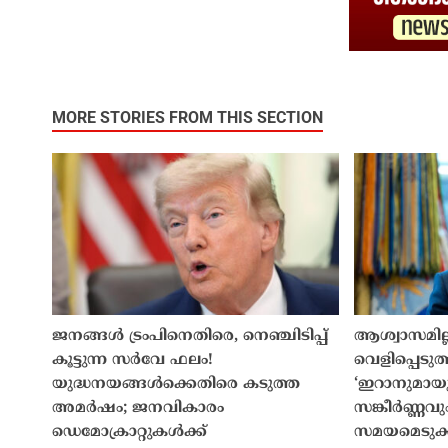
MORE STORIES FROM THIS SECTION
ജനങ്ങൾ ട്രംപിനെതിരെ, നെഞ്ചിടിപ്പ്
ആശ്വാസമില്
കൂട്ടുന്ന സർവേ ഫലം!
വെളിപ്പെടു
യുദ്ധനയങ്ങൾക്കെതിരെ കടുത്ത
‘ഇറാനുമായ
അമർഷം; ജനവികാരം
സങ്കീർണ്ണവു
ഡെമോക്രാറ്റുകൾക്ക്
സമയമെടുക്ക