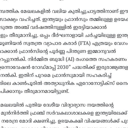
മ്പത്തിക മേഖലകളിൽ വലിയ കുതിച്ചുചാട്ടത്തിനാണ് 
ക്ഷ്യം വഹിച്ചത്. ഇന്ത്യയും ഫ്രാൻസും തമ്മിലുള്ള ഉഭയ
ടുത്ത അഞ്ച് വർഷത്തിനുള്ളിൽ ഇരട്ടിയാക്കാൻ
ളും തീരുമാനിച്ചു. ഒപ്പം ദീർഘനാളായി ചർച്ചയിലുള്ള ഇന്ത്
ൂണിയൻ സ്വതന്ത്ര വ്യാപാര കരാർ (FTA) എത്രയും വേഗം
മാക്കാൻ ഫ്രാൻസിന്റെ പൂർണ്ണ പിന്തുണ ഇമ്മാനുവൽ
പ്പുനൽകി. നിർമ്മിത ബുദ്ധി (AI) രംഗത്തെ സഹകരണം
് “ഇന്നൊവേഷൻ റോഡ്മാപ്പ് 2030” പദ്ധതിക്ക് ഇരുരാജ്യങ്ങള
നൽകി. ഇതിന് പുറമെ ഫ്രാൻസുമായി സഹകരിച്ച്
േശിലെ കാൺപൂരിൽ അത്യാധുനിക ഏറോനോട്ടിക്‌സ് നൈ
ാപിക്കാനും തീരുമാനമായിട്ടുണ്ട്.
സ മേഖലയിൽ പുതിയ ദേശീയ വിദ്യാഭ്യാസ നയത്തിന്റെ
ുൻനിർത്തി ഫ്രഞ്ച് സർവകലാശാലകളെ ഇന്ത്യയിലേക്ക്
രി നരേന്ദ്ര മോദി ക്ഷണിച്ചു. ഉഭയകക്ഷി വിഷയങ്ങൾക്ക് പ