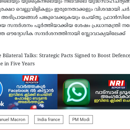
യയിലെയും യുക്രൈനിലെയും നിലവിലെ യുദ്ധസാഹചര്യങ്
്ഷാ വെല്ലുവിളികളും ഇരുനേതാക്കളും വിശദമായി ചർച
 അഭിപ്രായങ്ങൾ പങ്കുവെക്കുകയും ചെയ്തു. ഫ്രാൻസില
സന്ദർശനം പൂർത്തിയാക്കിയ ശേഷം പ്രധാനമന്ത്രി നരേന
ത ഔദ്യോഗിക സന്ദർശനത്തിനായി സ്ലോവാക്യയിലേക്ക്
 Bilateral Talks: Strategic Pacts Signed to Boost Defenc
e in Five Years
nuel Macron
India france
PM Modi