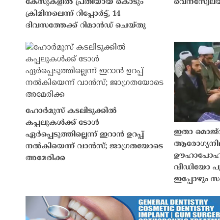
കേസുകളിൽ പ്രതിയായ കൊടും
വെനസ്വേലയിൽ
ക്രിമിനലെന്ന് റിപ്പോർട്ട്, 14
ദിവസത്തേക്ക് റിമാൻഡ് ചെയ്തു
ഹോർമുസ് കടലിടുക്കിൽ
കപ്പലുകൾക്ക് ടോൾ
ഇതാ മൊജ്
ഏർപ്പെടുത്തില്ലെന്ന് ഇറാൻ ഉറപ്പ്
ആരോഗ്യനിലയ
നൽകിയെന്ന് വാൻസ്; ജാഗ്രതയോടെ
ഊഹാപോഹങ്
അമേരിക്ക
വീഡിയോ പുറ
ഇപ്പോഴും 