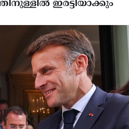
ിനുള്ളിൽ ഇരട്ടിയാക്കും
്കാന ഭരണഘടന
ട്രംപിന്റെ സമ്മർദം; യുഎസ
തികൾക്ക് ജനറൽ ബോഡിയുടെ
ശതകോടീശ്വരൻ
കാരം
വെനസ്വേലയിൽനിന്ന് പിന്മാ