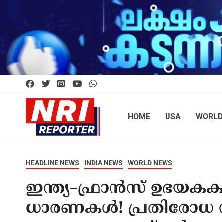
HOME
USA
WORL
HEADLINE NEWS
INDIA NEWS
WORLD NEWS
ഇന്ത്യ–ഫ്രാൻസ് ഉഭയകക
ധാരണകൾ! പ്രതിരോധ 