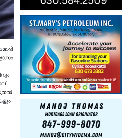
 മോദി
്യാസം
ിനും
വ്
ൂടുതൽ
കളും