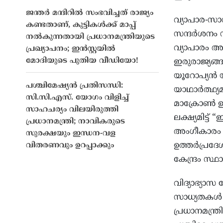
ജന്തർ മന്ദിറിൽ സംഭവിച്ചത് രാജ്യം
വ്യാപാര-സാ
കണ്ടതാണ്, കുട്ടികൾക്ക് മാപ്പ്
സന്ദർശനം സാ
നൽകുന്നതായി പ്രധാനമന്ത്രിയുടെ
വ്യാപാരം അ
പ്രഖ്യാപനം; ഇൻസ്റ്റയിൽ
മോദിയുടെ പുതിയ വീഡിയോ!
ഇരുരാജ്യങ്ങ
യൂറോപ്യൻ യ
പശ്ചിമേഷ്യൻ പ്രതിസന്ധി:
യാഥാർത്ഥ്യ
സി.സി.എസ്. യോഗം വിളിച്ച്
മാക്രോൺ ഉറ
സാഹചര്യം വിലയിരുത്തി
ലക്ഷ്യമിട്ട
പ്രധാനമന്ത്രി; നാവികരുടെ
അംഗീകാരം 
സുരക്ഷയും ഇന്ധന-വള
ഉത്തർപ്രദ
വിതരണവും ഉറപ്പാക്കും
കേന്ദ്രം സ്ഥ
വിദ്യാഭ്യാ
സാധ്യതകൾ മ
പ്രധാനമന്ത്