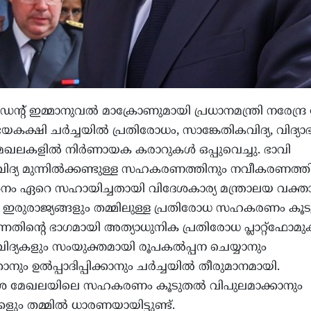
സിഡന്റ് ഇമ്മാനുവൽ മാക്രോണുമായി പ്രധാനമന്ത്രി നരേന്ദ്ര
യകക്ഷി ചർച്ചയിൽ പ്രതിരോധം, സാങ്കേതികവിദ്യ, വിദ്യാഭ
മേഖലകളിൽ നിർണായക കരാറുകൾ ഒപ്പുവെച്ചു. ഭാവി
ിദ്യ മുന്നിൽക്കണ്ടുള്ള സഹകരണത്തിനും നവീകരണത്ത
ം ഏറെ സഹായിച്ചതായി വിദേശകാര്യ മന്ത്രാലയ വക്താ
ചു. ഇരുരാജ്യങ്ങളും തമ്മിലുള്ള പ്രതിരോധ സഹകരണം ക
്നതിന്റെ ഭാഗമായി അത്യാധുനിക പ്രതിരോധ പ്ലാറ്റ്‌ഫോമു
ിദ്യകളും സംയുക്തമായി രൂപകൽപ്പന ചെയ്യാനും
കാനും ഉൽപ്പാദിപ്പിക്കാനും ചർച്ചയിൽ തീരുമാനമായി.
 മേഖലയിലെ സഹകരണം കൂടുതൽ വിപുലമാക്കാനും
ളും തമ്മിൽ ധാരണയായിട്ടുണ്ട്.