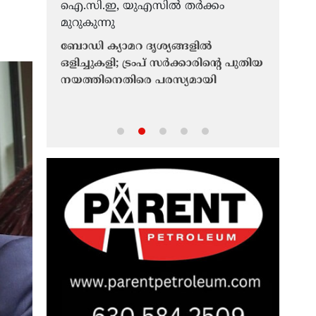
ബോഡി ക്യാമറ ദൃശ്യങ്ങളിൽ
ഒളിച്ചുകളി; ട്രംപ് സർക്കാരിൻ്റെ പുതിയ
് എണ്ണ
ഡിജിറ്റൽ
നയത്തിനെതിരെ പരസ്യമായി
സോഷ്യൽ 
ഐ.സി.ഇ, യുഎസിൽ തർക്കം
റുന്നു
പ്രവാസി
മുറുകുന്നു
ഫൊക്കാ