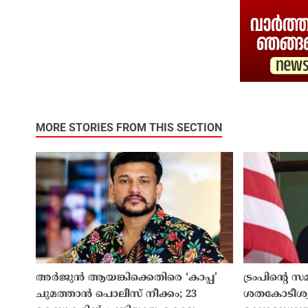
MORE STORIES FROM THIS SECTION
അർജുൻ ആയങ്കിക്കെതിരെ ‘കാപ്പ’
ട്രംപിന്റെ 
ചുമത്താൻ പൊലീസ് നീക്കം; 23
ശതകോടീശ്