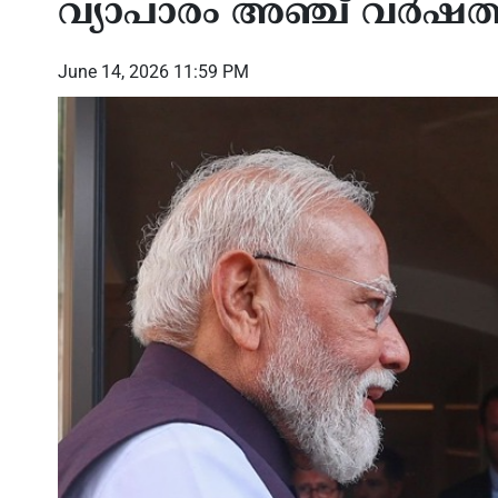
വ്യാപാരം അഞ്ച് വർഷത്ത
June 14, 2026 11:59 PM
ധ്യമ വിപ്ലവം,
ഫൊക്കാന പുരസ്‌കാരങ്ങൾ നൽകി
ഫൊക
്വാധീനം,
നാല് മുതിർന്ന മാധ്യമപ്രവർത്തകരെ
ഭേദഗ
ഭാവി;
ആദരിച്ചു
അംഗീ
മിനാർ