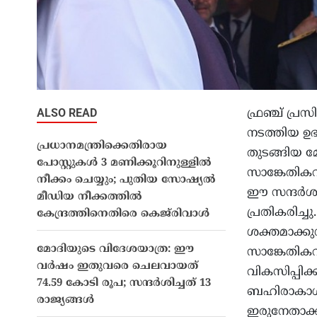
ALSO READ
ഫ്രഞ്ച് പ്ര
നടത്തിയ ഉഭ
പ്രധാനമന്ത്രിക്കെതിരായ
തുടങ്ങിയ 
പോസ്റ്റുകൾ 3 മണിക്കൂറിനുള്ളിൽ
സാങ്കേതികവ
നീക്കം ചെയ്യും; പുതിയ സോഷ്യൽ
ഈ സന്ദർശന
മീഡിയ നീക്കത്തിൽ
പ്രതികരിച്
കേന്ദ്രത്തിനെതിരെ കെജ്‌രിവാൾ
ശക്തമാക്കുന
മോദിയുടെ വിദേശയാത്ര: ഈ
സാങ്കേതികവ
വർഷം ഇതുവരെ ചെലവായത്
വികസിപ്പിക്
74.59 കോടി രൂപ; സന്ദർശിച്ചത് 13
ബഹിരാകാശ
രാജ്യങ്ങൾ
ഇരുനേതാക്ക