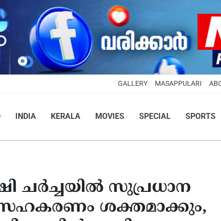
GALLERY
MASAPPULARI
AB
D
INDIA
KERALA
MOVIES
SPECIAL
SPORTS
്ഷി ചർച്ചയിൽ സുപ്രധാന
സഹകരണം ശക്തമാക്കും,