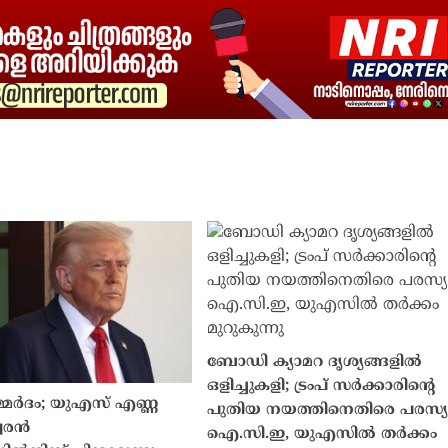
ബോഡി ക്യാമറ ദൃശ്യങ്ങളിൽ
ഒളിച്ചുകളി; ട്രംപ് സർക്കാരിൻ്റെ
സമ്മർദം; യുഎസ് എണ്ണ
പുതിയ നയത്തിനെതിരെ പരസ്യ
വരൻ
ഐ.സി.ഇ, യുഎസിൽ തർക്കം