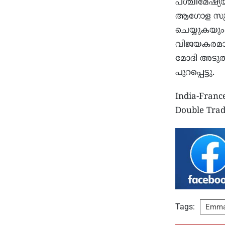
പശ്ചിമേഷ്
ആഗോള സുരക
ചെയ്യുകയും
വിജയകരമായ 
മോദി അടുത്
പുറപ്പെട്ടു.
India-France
Double Trad
Tags:
Emma