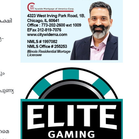
ഈ
കക്ഷി
യ–
ും
പുണ്യ
ുറമെ