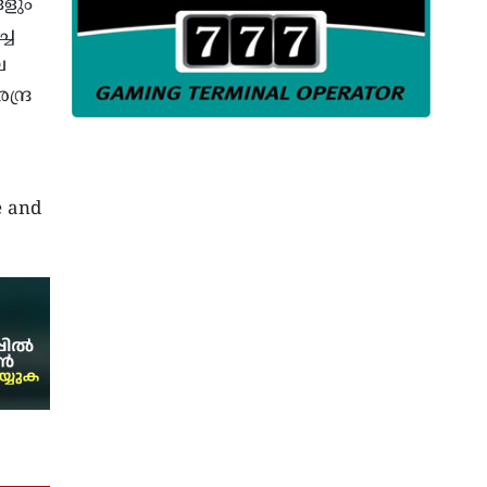
ങളും
്ച
െ
്ദ്ര
e and