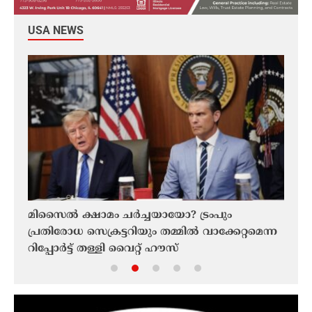
USA NEWS
ന്നു
മിസൈൽ ക്ഷാമം ചർച്ചയായോ? ട്രംപും
യുഎ
പ്രതിരോധ സെക്രട്ടറിയും തമ്മിൽ വാക്കേറ്റമെന്ന
നിഷേ
റിപ്പോർട്ട് തള്ളി വൈറ്റ് ഹൗസ്
ദീർഘ