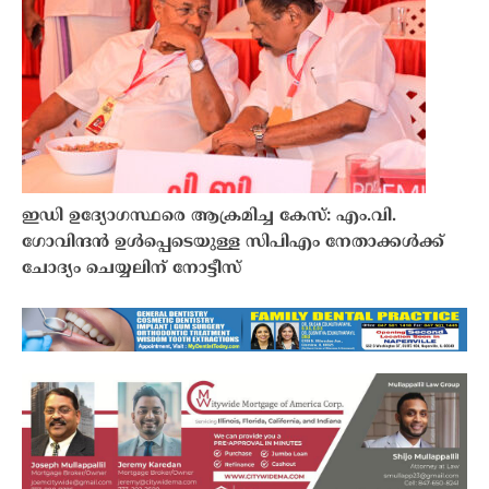
ഇഡി ഉദ്യോഗസ്ഥരെ ആക്രമിച്ച കേസ്: എം.വി.
ഗോവിന്ദൻ ഉൾപ്പെടെയുള്ള സിപിഎം നേതാക്കൾക്ക്
ചോദ്യം ചെയ്യലിന് നോട്ടീസ്