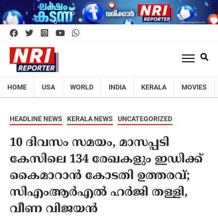
HOME
USA
WORLD
INDIA
KERALA
MOVIES
HEADLINE NEWS
KERALA NEWS
UNCATEGORIZED
10 ദിവസം സമയം, മാസപ്പടി
കേസിലെ 134 രേഖകളും ഇഡിക്ക്
കൈമാറാൻ കോടതി ഉത്തരവ്;
സിഎംആർഎൽ ഹർജി തള്ളി,
വീണ വിജയൻ