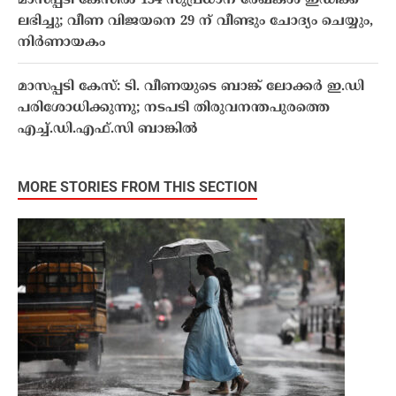
മാസപ്പടി കേസിൽ 134 സുപ്രധാന രേഖകൾ ഇഡിക്ക്
ലഭിച്ചു; വീണ വിജയനെ 29 ന് വീണ്ടും ചോദ്യം ചെയ്യും,
നിർണായകം
മാസപ്പടി കേസ്: ടി. വീണയുടെ ബാങ്ക് ലോക്കർ ഇ.ഡി
പരിശോധിക്കുന്നു; നടപടി തിരുവനന്തപുരത്തെ
എച്ച്.ഡി.എഫ്.സി ബാങ്കിൽ
MORE STORIES FROM THIS SECTION