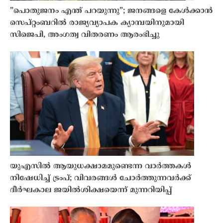
”പൊതുജനം എന്ത് പറയുന്നു”; ജനങ്ങളെ കേൾക്കാൻ
സെപ്റ്റംബറിൽ രാജ്യവ്യാപക ക്യാമ്പയിനുമായി
സിജെപി, അംഗത്വ വിതരണം ആരംഭിച്ചു
യുഎസിൽ ആയുധക്ഷാമമുണ്ടെന്ന വാർത്തകൾ
നിഷേധിച്ച് ട്രംപ്; വിവരങ്ങൾ ചോർത്തുന്നവർക്ക്
ദീർഘകാല ജയിൽശിക്ഷയെന്ന് മുന്നറിയിപ്പ്