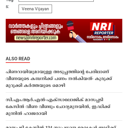
s:
Veena Vijayan
ALSO READ
പിണറായിയുമായുള്ള അടുപ്പത്തിൻ്റെ പേരിലാണ്
വീണയുടെ കമ്പനിക്ക് പണം നൽകിയത്- കുരുക്ക്
മുറുക്കി കർത്തയുടെ മൊഴി
സി.എം.ആർ.എല്‍-എക്സാലോജിക് മാസപ്പടി
കേസില്‍ വീണ വീണ്ടും ചോദ്യമുനയിൽ, ഇ.ഡിക്ക്
മുന്നില്‍ ഹാജരായി