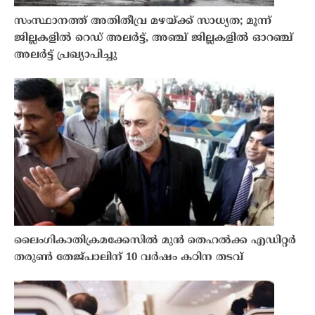
സംസ്ഥാനത്ത് അതിതീവ്ര മഴയ്ക്ക് സാധ്യത; മൂന്ന്
ജില്ലകളിൽ റെഡ് അലർട്ട്, അഞ്ച് ജില്ലകളിൽ ഓറഞ്ച്
അലർട്ട് പ്രഖ്യാപിച്ചു
ലൈംഗികാതിക്രമക്കേസിൽ മുൻ തെഹൽക്ക എഡിറ്റർ
തരുണ്‍ തേജ്പാലിന് 10 വർഷം കഠിന തടവ്