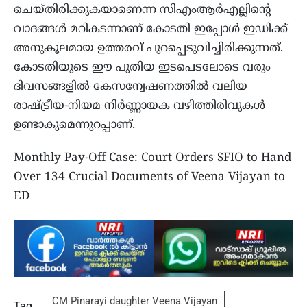
ചെയ്തിരിക്കുകയാണെന്ന സിഎംആർഎല്ലിന്റെ
വാദങ്ങൾ മറികടന്നാണ് കോടതി ഇപ്പോൾ ഇഡിക്ക്
അനുകൂലമായ ഉത്തരവ് പുറപ്പെടുവിച്ചിരിക്കുന്നത്.
കോടതിയുടെ ഈ പുതിയ ഇടപെടലോടെ വരും
ദിവസങ്ങളിൽ കേസന്വേഷണത്തിൽ വലിയ
രാഷ്ട്രീയ-നിയമ നിർണ്ണായക വഴിത്തിരിവുകൾ
ഉണ്ടാകുമെന്നുറപ്പാണ്.
Monthly Pay-Off Case: Court Orders SFIO to Hand
Over 134 Crucial Documents of Veena Vijayan to
ED
CM Pinarayi daughter Veena Vijayan
Tag