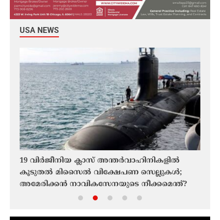
USA NEWS
y
19 വിർജീനിയ ക്ലാസ് അന്തർവാഹിനികളിൽ
ടെഹ്
കൂടുതൽ മിസൈൽ വിക്ഷേപണ സെല്ലുകൾ;
അംഗീ
അമേരിക്കൻ നാവികസേനയുടെ നീക്കമെന്ത്?
തുറക