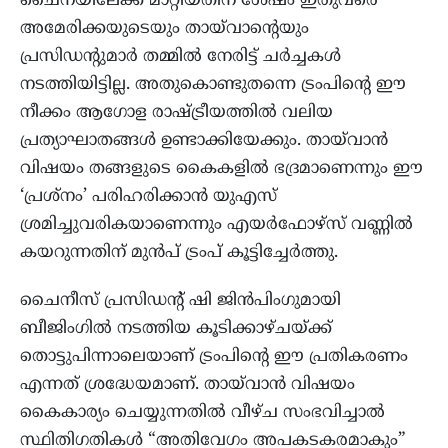
ചൈനയിലേക്ക് മാറ്റിയതിന് ശേഷം ഇതുവരെ
അമേരിക്കയുടെയും തായ്‌വാന്റെയും
പ്രസിഡന്റുമാർ തമ്മിൽ നേരിട്ട് ചർച്ചകൾ
നടത്തിയിട്ടില്ല. അതുകൊണ്ടുതന്നെ ട്രംപിന്റെ ഈ
നീക്കം ആഗോള രാഷ്ട്രീയത്തിൽ വലിയ
പ്രത്യാഘാതങ്ങൾ ഉണ്ടാക്കിയേക്കും. തായ്‌വാൻ
വിഷയം തങ്ങളുടെ കൈകളിൽ ഭദ്രമാണെന്നും ഈ
‘പ്രശ്നം’ പരിഹരിക്കാൻ യുഎസ്
ശ്രമിച്ചുവരികയാണെന്നും എയർഫോഴ്സ് വണ്ണിൽ
കയറുന്നതിന് മുൻപ് ട്രംപ് കൂട്ടിച്ചേർത്തു.
ചൈനീസ് പ്രസിഡന്റ് ഷി ജിൻപിംഗുമായി
ബീജിംഗിൽ നടത്തിയ കൂടിക്കാഴ്ചയ്ക്ക്
തൊട്ടുപിന്നാലെയാണ് ട്രംപിന്റെ ഈ പ്രതികരണം
എന്നത് ശ്രദ്ധേയമാണ്. തായ്‌വാൻ വിഷയം
കൈകാര്യം ചെയ്യുന്നതിൽ വീഴ്ച സംഭവിച്ചാൽ
സ്ഥിതിഗതികൾ “അതിവേഗം അപകടകരമാകും”