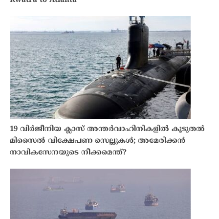
Kwatra to Atlanta
19 വിർജീനിയ ക്ലാസ് അന്തർവാഹിനികളിൽ കൂടുതൽ
മിസൈൽ വിക്ഷേപണ സെല്ലുകൾ; അമേരിക്കൻ
നാവികസേനയുടെ നീക്കമെന്ത്?