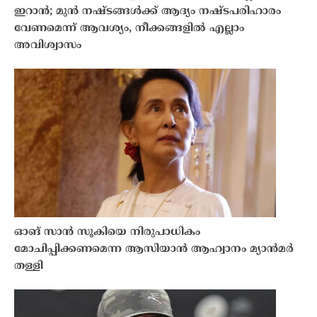
ഇറാൻ; മുൻ നഷ്ടങ്ങൾക്ക് ആദ്യം നഷ്ടപരിഹാരം
വേണമെന്ന് ആവശ്യം, നീക്കങ്ങളിൽ എല്ലാം
അവിശ്വാസം
ഓങ് സാൻ സൂകിയെ നിരുപാധികം
മോചിപ്പിക്കണമെന്ന ആസിയാൻ ആഹ്വാനം മ്യാൻമർ
തള്ളി