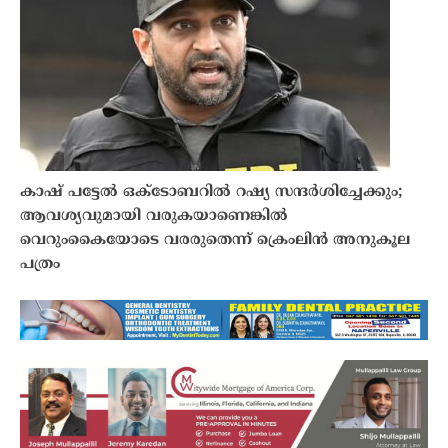
കാഷ് പട്ടേൽ ഒക്ടോബറിൽ റഷ്യ സന്ദർശിച്ചേക്കും;
ആവശ്യവുമായി വരുകയാണെങ്കിൽ
വെറുംകൈയോടെ വരരുതെന്ന് ക്രെംലിൻ അനുകൂല
പത്രം