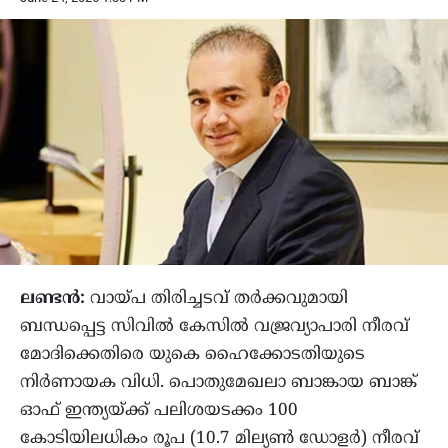
ലണ്ടൻ:
വായ്പ തിരിച്ചടവ് തർക്കവുമായി
ബന്ധപ്പെട്ട സിവിൽ കേസിൽ വജ്രവ്യാപാരി നീരവ്
മോദിക്കെതിരെ യുകെ ഹൈക്കോടതിയുടെ
നിർണായക വിധി. പൊതുമേഖലാ ബാങ്കായ ബാങ്ക്
ഓഫ് ഇന്ത്യയ്ക്ക് പലിശയടക്കം 100
കോടിയിലധികം രൂപ (10.7 മില്യൺ ഡോളർ) നീരവ്