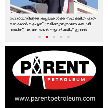
ുൻ
ഹോർമുസിലൂടെ കപ്പലുകൾക്ക് സുരക്ഷിത പാത
ഫൊക
ഒരുക്കാൻ യുഎസ് ശ്രമിക്കുന്നുവെന്ന് ജെ.ഡി
ചരിത
വാൻസ്; വ്യവസ്ഥകൾ ആവർത്തിച്ച് ഇറാൻ
മലയാ
ഫൊക
ചരിത്