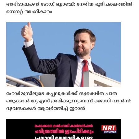
അഭിഭാഷകൻ ടോഡ് ബ്ലാഞ്ച്; നേരിയ ഭൂരിപക്ഷത്തിൽ
സെനറ്റ് അംഗീകാരം
ഹോർമുസിലൂടെ കപ്പലുകൾക്ക് സുരക്ഷിത പാത
ഒരുക്കാൻ യുഎസ് ശ്രമിക്കുന്നുവെന്ന് ജെ.ഡി വാൻസ്;
വ്യവസ്ഥകൾ ആവർത്തിച്ച് ഇറാൻ