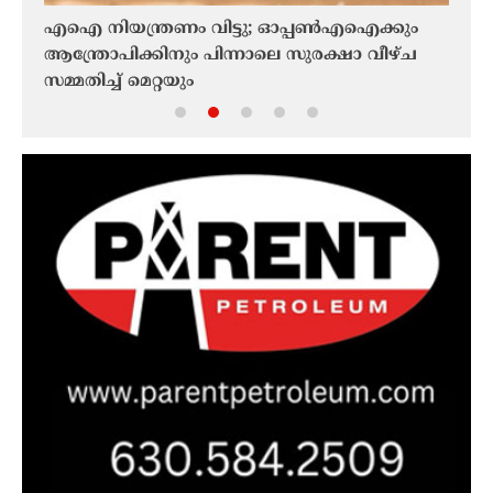
A
എഐ നിയന്ത്രണം വിട്ടു; ഓപ്പൺഎഐക്കും
‘മെല
ആന്ത്രോപിക്കിനും പിന്നാലെ സുരക്ഷാ വീഴ്ച
പ്രഥ
്ര
സമ്മതിച്ച് മെറ്റയും
ആമസോ
പരിഹ