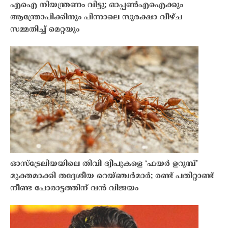
എഐ നിയന്ത്രണം വിട്ടു; ഓപ്പൺഎഐക്കും
ആന്ത്രോപിക്കിനും പിന്നാലെ സുരക്ഷാ വീഴ്ച
സമ്മതിച്ച് മെറ്റയും
ഓസ്‌ട്രേലിയയിലെ തിവി ദ്വീപുകളെ ‘ഫയർ ഉറുമ്പ്’
മുക്തമാക്കി തദ്ദേശീയ റെയ്ഞ്ചർമാർ; രണ്ട് പതിറ്റാണ്ട്
നീണ്ട പോരാട്ടത്തിന് വൻ വിജയം