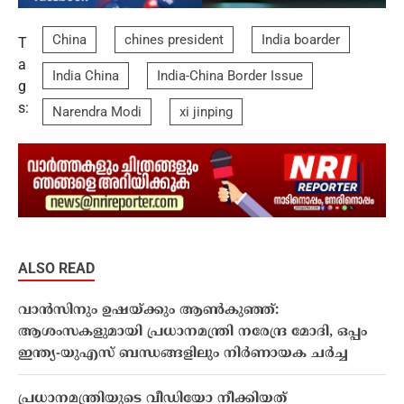
China
chines president
India boarder
T
a
India China
India-China Border Issue
g
s:
Narendra Modi
xi jinping
ALSO READ
വാൻസിനും ഉഷയ്ക്കും ആൺകുഞ്ഞ്:
ആശംസകളുമായി പ്രധാനമന്ത്രി നരേന്ദ്ര മോദി, ഒപ്പം
ഇന്ത്യ-യുഎസ് ബന്ധങ്ങളിലും നിർണായക ചർച്ച
പ്രധാനമന്ത്രിയുടെ വീഡിയോ നീക്കിയത്