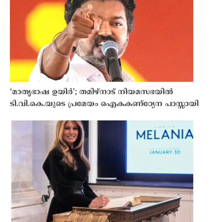
‘മാതൃഭാഷ ഉയിർ’; തമിഴ്‌നാട് നിയമസഭയിൽ
ടി.വി.കെ.യുടെ പ്രമേയം ഐകകണ്ഠ്യേന പാസ്സായി