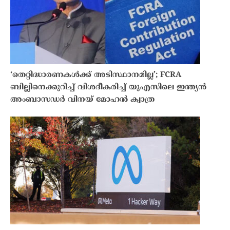
‘തെറ്റിദ്ധാരണകൾക്ക് അടിസ്ഥാനമില്ല’; FCRA
ബില്ലിനെക്കുറിച്ച് വിശദീകരിച്ച് യുഎസിലെ ഇന്ത്യൻ
അംബാസഡർ വിനയ് മോഹൻ ക്വാത്ര