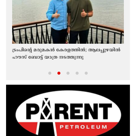
ായി
ട്രംപിന്റെ മരുമകന്‍ കേരളത്തിൽ; ആലപ്പുഴയിൽ
KCC
തീശൻ;
ഹൗസ് ബോട്ട് യാത്ര നടത്തുന്നു
ഘോഷയ