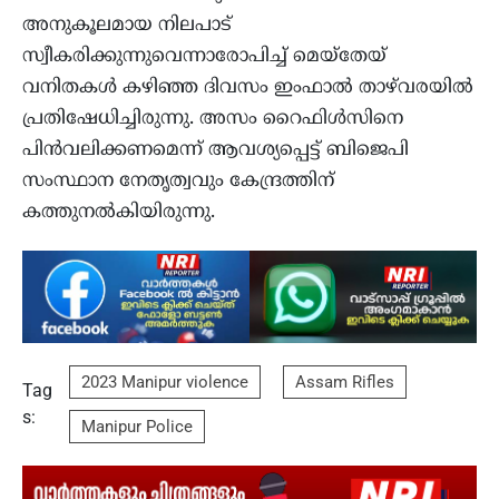
അനുകൂലമായ നിലപാട്
സ്വീകരിക്കുന്നുവെന്നാരോപിച്ച് മെയ്തേയ്
വനിതകൾ കഴിഞ്ഞ ദിവസം ഇംഫാൽ താഴ്‌വരയിൽ
പ്രതിഷേധിച്ചിരുന്നു. അസം റൈഫിൾസിനെ
പിൻവലിക്കണമെന്ന് ആവശ്യപ്പെട്ട് ബിജെപി
സംസ്ഥാന നേതൃത്വവും കേന്ദ്രത്തിന്
കത്തുനല്‍കിയിരുന്നു.
2023 Manipur violence
Assam Rifles
Tag
s:
Manipur Police