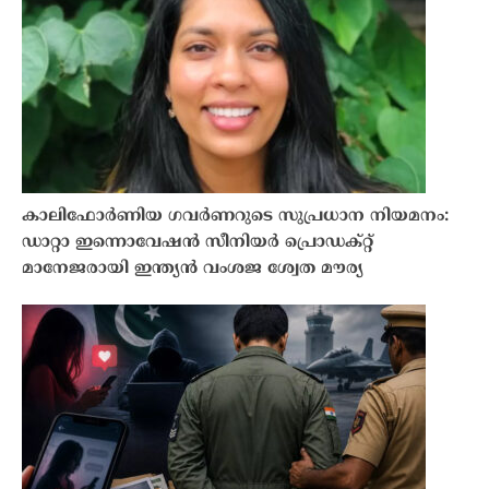
കാലിഫോർണിയ ഗവർണറുടെ സുപ്രധാന നിയമനം:
ഡാറ്റാ ഇന്നൊവേഷൻ സീനിയർ പ്രൊഡക്റ്റ്
മാനേജരായി ഇന്ത്യൻ വംശജ ശ്വേത മൗര്യ