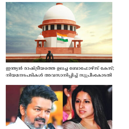
ഇന്ത്യൻ രാഷ്ട്രീയത്തെ ഉലച്ച ബോഫോഴ്‌സ് കേസ്;
നിയമനടപടികൾ അവസാനിപ്പിച്ച് സുപ്രീംകോടതി