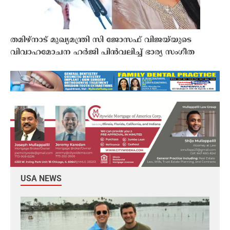
തമിഴ്നാട് മുഖ്യമന്ത്രി സി ജോസഫ് വിജയ്‌യുടെ
വിവാഹമോചന ഹർജി പിൻവലിച്ച് ഭാര്യ സംഗീത
USA NEWS