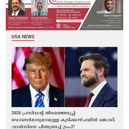
USA NEWS
2028 പ്രസിഡന്റ് തിരഞ്ഞെടുപ്പ്:
കാല
ഡോണർമാരുമായുള്ള കൂടിക്കാഴ്ചയിൽ ജെ.ഡി.
കാണാ
വാൻസിനെ പിന്തുണച്ച് ട്രംപ്?
കണ്ട