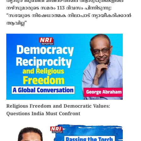
തൃശൂര്‍ ജൂബിലി മിഷന്‍-അമല ആശുപത്രികളിലെ
നഴ്സുമാരുടെ സമരം 113 ദിവസം പിന്നിടുന്നു:
“സഭയുടെ നിഷേധാത്മക നിലാപാട് ന്യായീകരിക്കാൻ
ആവില്ല”
Religious Freedom and Democratic Values:
Questions India Must Confront