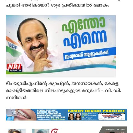
പുലരി അരികയോ? ശുഭ പ്രതീക്ഷയിൽ ലോകം
ടീം യുഡിഎഫിൻ്റെ ക്യാപ്റ്റൻ, ജനനായകൻ, കേരള
രാഷ്ട്രീയത്തിലെ നിലപാടുകളുടെ മറുപേര് – വി. ഡി.
സതീശൻ