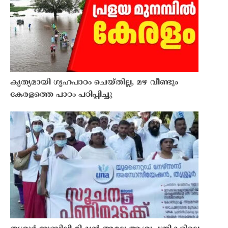
കൃത്യമായി ഗൃഹപാഠം ചെയ്തില്ല, മഴ വീണ്ടും
കേരളത്തെ പാഠം പഠിപ്പിച്ചു