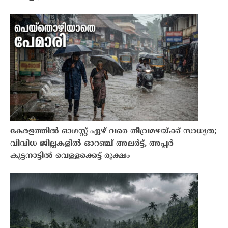
കേരളത്തിൽ ഓഗസ്റ്റ് ഏഴ് വരെ തീവ്രമഴയ്ക്ക് സാധ്യത;
വിവിധ ജില്ലകളിൽ ഓറഞ്ച് അലർട്ട്, അപ്പർ
കുട്ടനാട്ടിൽ വെള്ളക്കെട്ട് രൂക്ഷം