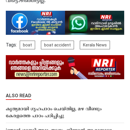
വിട്ടൊഴിഞ്ഞിട്ടില്ല.
Tags:
boat
boat accident
Kerala News
ALSO READ
കൃത്യമായി ഗൃഹപാഠം ചെയ്തില്ല, മഴ വീണ്ടും
കേരളത്തെ പാഠം പഠിപ്പിച്ചു