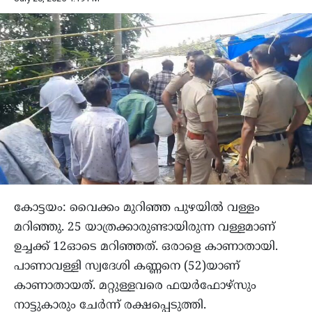
കോട്ടയം: വൈക്കം മുറിഞ്ഞ പുഴയിൽ വള്ളം
മറിഞ്ഞു. 25 യാത്രക്കാരുണ്ടായിരുന്ന വള്ളമാണ്
ഉച്ചക്ക് 12ഓടെ മറിഞ്ഞത്. ഒരാളെ കാണാതായി.
പാണാവള്ളി സ്വദേശി കണ്ണനെ (52)യാണ്
കാണാതായത്. മറ്റുള്ളവരെ ഫയർഫോഴ്സും
നാട്ടുകാരും ചേർന്ന് രക്ഷപ്പെടുത്തി.