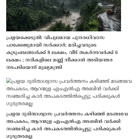
പ്രളയക്കെടുതി: വിപുലമായ പുനരധിവാസ
പാക്കേജുമായി സർക്കാർ; മരിച്ചവരുടെ
കുടുംബങ്ങൾക്ക് 8 ലക്ഷം, വീട് തകർന്നവർക്ക് 6
ലക്ഷം ; നദികളിലെ മണ്ണ് നീക്കാൻ അടിയന്തര
നടപടിയെന്ന് മുഖ്യമന്ത്രി
പ്രളയ ദുരിതാശ്വാസ പ്രവർത്തനം കഴിഞ്ഞ് മടങ്ങവേ
അപകടം, ആറന്മുള എംഎൽഎ അബിൻ വർക്കി
സഞ്ചരിച്ച കാർ അപകടത്തിൽപ്പെട്ടു; പരിക്കുകൾ
ഗുരുതരമല്ല