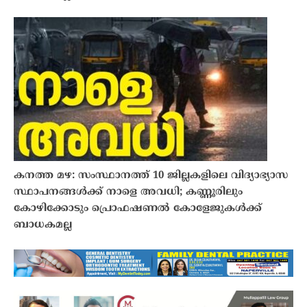
കനത്ത മഴ: സംസ്ഥാനത്ത് 10 ജില്ലകളിലെ വിദ്യാഭ്യാസ
സ്ഥാപനങ്ങൾക്ക് നാളെ അവധി; കണ്ണൂരിലും
കോഴിക്കോടും പ്രൊഫഷണൽ കോളേജുകൾക്ക്
ബാധകമല്ല