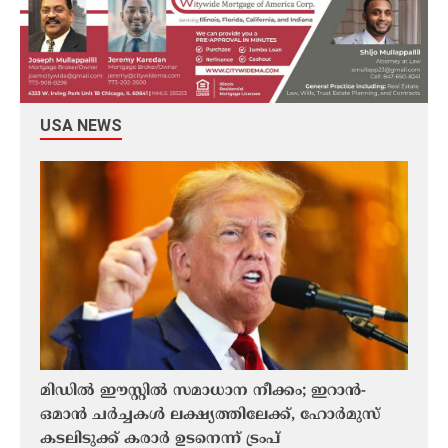
USA NEWS
മിഡിൽ ഈസ്റ്റിൽ സമാധാന നീക്കം; ഇറാൻ-
ലാൻഡ
ഒമാൻ ചർച്ചകൾ ലക്ഷ്യത്തിലേക്ക്, ഹോർമുസ്
തൊട്
കടലിടുക്ക് കരാർ ഉടനെന്ന് ട്രംപ്
പറന്