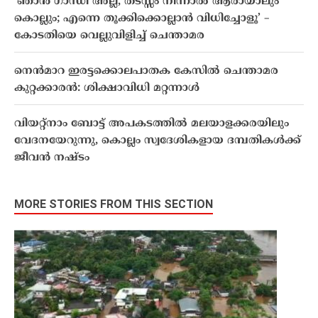
‘ഞാന്‍ ഗാന്ധി അല്ല, തടസ്സം നിന്നാല്‍ ആരായാലും
കൊല്ലും; എന്നെ തൂക്കിക്കൊല്ലാന്‍ വിധിച്ചോളൂ’ –
കോടതിയെ വെല്ലുവിളിച്ച് ചെന്താമര
നെന്‍മാറ ഇരട്ടക്കൊലപാതക കേസില്‍ ചെന്താമര
കുറ്റക്കാരൻ: ശിക്ഷാവിധി മറ്റന്നാൾ
വിയറ്റ്‌നാം ബോട്ട് അപകടത്തിൽ മലയാളക്കരയിലും
വേദനയേറുന്നു, കൊല്ലം സ്വദേശികളായ ദമ്പതികൾക്ക്
ജീവൻ നഷ്ടം
MORE STORIES FROM THIS SECTION