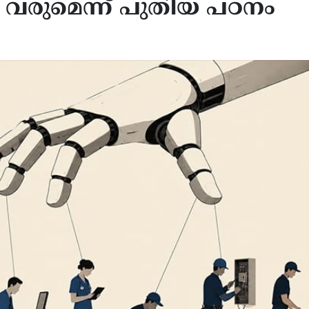
ം വരുമെന്ന് പുതിയ പഠനം
ജനങ്ങൾ ട്രംപിനെതിരെ, നെഞ
ിക്കയിലെ 15 സംസ്ഥാനങ്ങളിൽ
കൂട്ടുന്ന സർവേ ഫലം!
ലോസ്പോറിയാസിസ് പടരുന്നു:
യുദ്ധനയങ്ങൾക്കെതിരെ ക
 മരണം, ജാഗ്രതാ നിർദ്ദേശം
അമർഷം; ജനവികാരം
 സെന്റർസ് ഫോർ ഡിസീസ്
ഡെമോക്രാറ്റുകൾക്ക്
്രോൾ
അനുകൂലമാകുന്നു