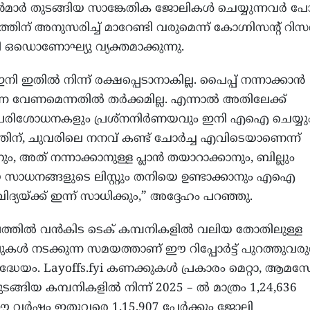
യൻമാർ തുടങ്ങിയ സാങ്കേതിക ജോലികൾ ചെയ്യുന്നവർ പ
ന് അനുസരിച്ച് മാറേണ്ടി വരുമെന്ന് കോഗ്നിസൻ്റ് റിസർച
ലി ഒഡൊണോഘ്യു വ്യക്തമാക്കുന്നു.
ി ഇതിൽ നിന്ന് രക്ഷപ്പെടാനാകില്ല. പൈപ്പ് നന്നാക്കാൻ
നെ വേണമെന്നതിൽ തർക്കമില്ല. എന്നാൽ അതിലേക്ക്
ന പരിശോധനകളും പ്രശ്നനിർണയവും ഇനി എഐ ചെയ്യും
ിന്, ചുവരിലെ നനവ് കണ്ട് ചോർച്ച എവിടെയാണെന്ന്
ം, അത് നന്നാക്കാനുള്ള പ്ലാൻ തയാറാക്കാനും, ബില്ലും
സാധനങ്ങളുടെ ലിസ്റ്റും തനിയെ ഉണ്ടാക്കാനും എഐ
ദ്യയ്ക്ക് ഇന്ന് സാധിക്കും,” അദ്ദേഹം പറഞ്ഞു.
തിൽ വൻകിട ടെക് കമ്പനികളിൽ വലിയ തോതിലുള്ള
ലുകൾ നടക്കുന്ന സമയത്താണ് ഈ റിപ്പോർട്ട് പുറത്തുവരുന
രദ്ധേയം. Layoffs.fyi കണക്കുകൾ പ്രകാരം മെറ്റാ, ആ
ടങ്ങിയ കമ്പനികളിൽ നിന്ന് 2025 – ൽ മാത്രം 1,24,636
 ഈ വർഷം ഇതുവരെ 1,15,907 പേർക്കും ജോലി