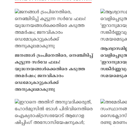
ആശ്വാസമില്
ജനങ്ങൾ ട്രംപിനെതിരെ, നെഞ്ചിടിപ്പ്
വെളിപ്പെടു
കൂട്ടുന്ന സർവേ ഫലം!
‘ഇറാനുമായ
യുദ്ധനയങ്ങൾക്കെതിരെ കടുത്ത
സങ്കീർണ്ണവു
അമർഷം; ജനവികാരം
സമയമെടുക്ക
ഡെമോക്രാറ്റുകൾക്ക്
അനുകൂലമാകുന്നു