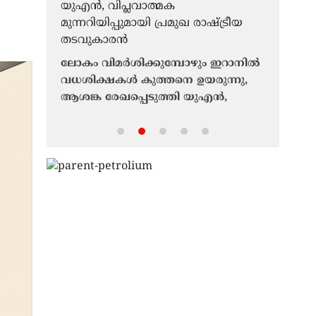
്ചിടിപ്പ്
ലോകം വിമർശിക്കുമ്പോഴും ഇറാനിൽ
ആശ്വാസമി
വധശിക്ഷകൾ കുത്തനെ ഉയരുന്നു,
വെളിപ്പെ
ടുത്ത
ആശങ്ക രേഖപ്പെടുത്തി യുഎൻ,
‘ഇറാനുമ
വിപ്ലവാത്മക മുന്നറിയിപ്പുമായി പ്രമുഖ
സങ്കീർണ്
രാഷ്ട്രീയ തടവുകാരൻ
സമയമെടുക