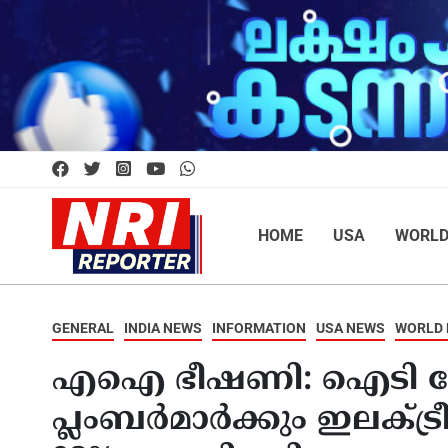
HOME
USA
WORL
GENERAL
INDIA NEWS
INFORMATION
USA NEWS
WORLD
എഐ ഭീഷണി: ഐടി മേഖല
പ്ലംബർമാർക്കും ഇലക്ട്