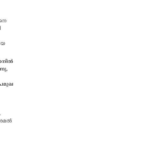
റാനിൽ
നു,
പ്രമുഖ