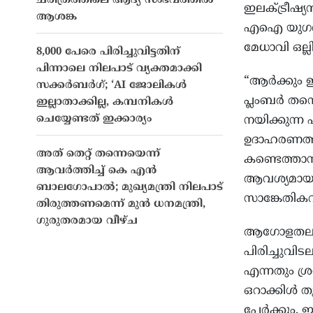
ചരിത്രത്തിലെ ആദ്യ സംഭവത്തിൽ
ഇലക്ട്രീഷ്
ആശങ്ക
എഐ യുഗത്തി
മേധാവി ഒല്
8,000 പേരെ പിരിച്ചുവിട്ടതിന്
പിന്നാലെ നിലപാട് വ്യക്തമാക്കി
“ആർക്കും ഇന
സക്കർബർഗ്; ‘AI ജോലികൾ
പ്ലംബർ തന്
ഇല്ലാതാക്കില്ല, കമ്പനികൾ
ചെയ്യേണ്ടത് ഇക്കാര്യം
നയിക്കുന്
ഉദാഹരണത്ത
അത് തെറ്റ് തന്നെയെന്ന്
കണ്ടെത്താനു
ആവർത്തിച്ച് കെ എൻ
ആവശ്യമായ 
ബാലഗോപാൽ; മുഖ്യമന്ത്രി നിലപാട്
സാങ്കേതികവി
തിരുത്തണമെന്ന് മുൻ ധനമന്ത്രി,
ഗുരുതരമായ വീഴ്ച
ആഗോളതലത്
പിരിച്ചുവിട
എന്നതും ശ്
ഒറാക്കിൾ തു
പേർക്കും,