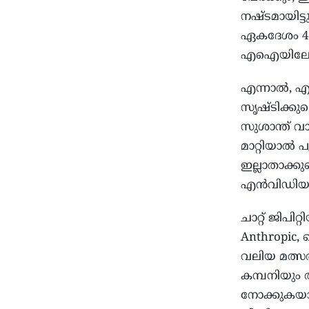
നഷ്ടമായിട
ഏകദേശം 4.5
എഐയിലേക്ക്
എന്നാൽ, 
സൃഷ്ടിക്ക
സുശാന്ത് വ
മാറ്റിയാൽ
ഇല്ലാതാക്ക
എൻവിഡിയ സി
ചാറ്റ് ജിപ
Anthropic,
വലിയ മത്സര
കമ്പനിയും
നോക്കുകയാണെ