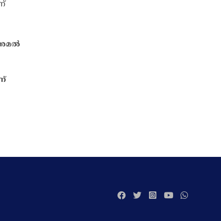
 അമൽ
ന്