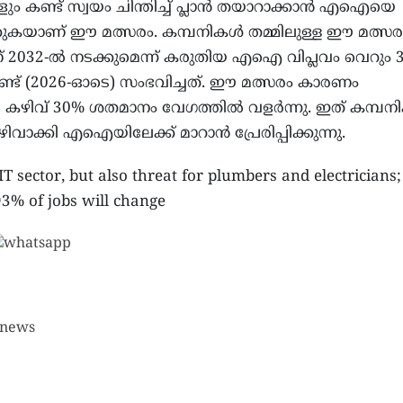
 കണ്ട് സ്വയം ചിന്തിച്ച് പ്ലാൻ തയാറാക്കാൻ എഐയെ
്കുകയാണ് ഈ മത്സരം. കമ്പനികൾ തമ്മിലുള്ള ഈ മത്സര
2032-ൽ നടക്കുമെന്ന് കരുതിയ എഐ വിപ്ലവം വെറും 
ട് (2026-ഓടെ) സംഭവിച്ചത്. ഈ മത്സരം കാരണം
ിവ് 30% ശതമാനം വേഗത്തിൽ വളർന്നു. ഇത് കമ്പന
ിവാക്കി എഐയിലേക്ക് മാറാൻ പ്രേരിപ്പിക്കുന്നു.
 IT sector, but also threat for plumbers and electrician
93% of jobs will change