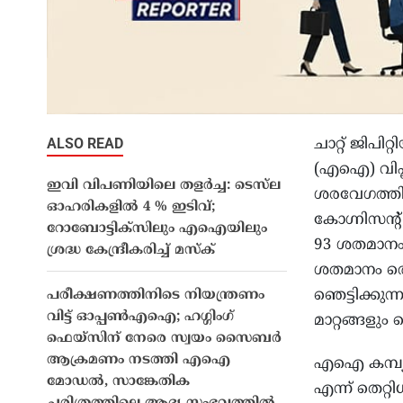
ALSO READ
ചാറ്റ് ജിപ
(എഐ) വിപ്
ഇവി വിപണിയിലെ തളർച്ച: ടെസ്‌ല
ശരവേഗത്തില
ഓഹരികളിൽ 4 % ഇടിവ്;
കോഗ്നിസൻ്റ് 
റോബോട്ടിക്‌സിലും എഐയിലും
93 ശതമാനം
ശ്രദ്ധ കേന്ദ്രീകരിച്ച് മസ്‌ക്
ശതമാനം തൊ
ഞെട്ടിക്കുന
പരീക്ഷണത്തിനിടെ നിയന്ത്രണം
വിട്ട് ഓപ്പൺഎഐ; ഹഗ്ഗിംഗ്
മാറ്റങ്ങളും
ഫെയ്സിന് നേരെ സ്വയം സൈബർ
ആക്രമണം നടത്തി എഐ
എഐ കമ്പ്യൂ
മോഡൽ, സാങ്കേതിക
എന്ന് തെറ്റ