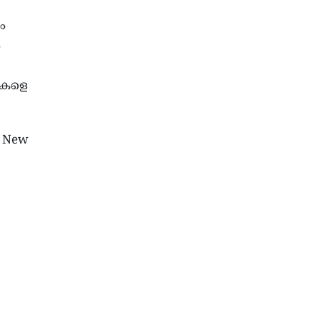
ം
3
ികളെ
s; New