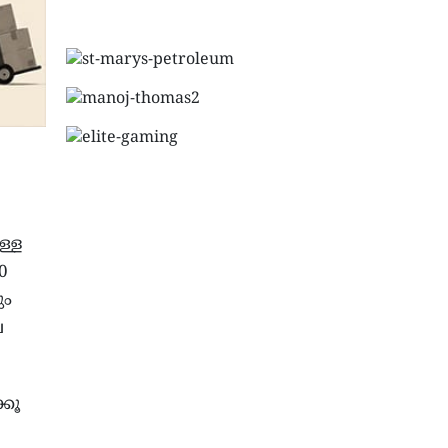
ള്ള
0
ും
ല
്കൂ