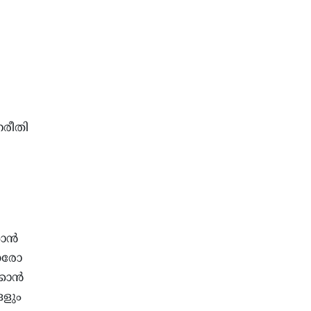
നരീതി
കാൻ
 ഓരോ
്കാൻ
ങളും