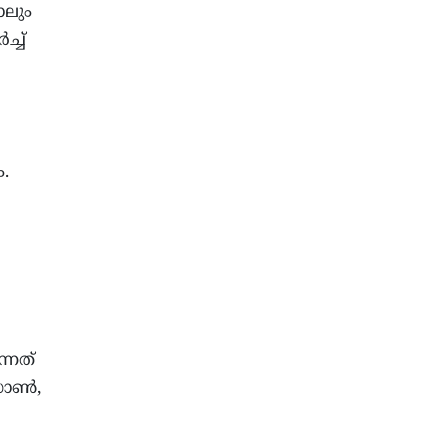
ോലും
്ച്
.
്നത്
മസോൺ,