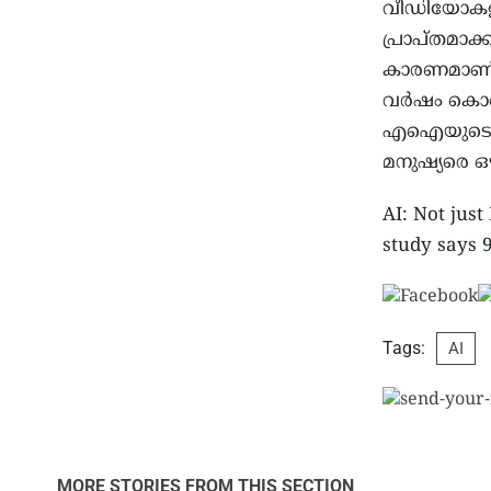
വീഡിയോകളും
പ്രാപ്തമാക
കാരണമാണ് 
വർഷം കൊണ്
എഐയുടെ കഴ
മനുഷ്യരെ ഒഴ
AI: Not just
study says 
Tags:
AI
MORE STORIES FROM THIS SECTION