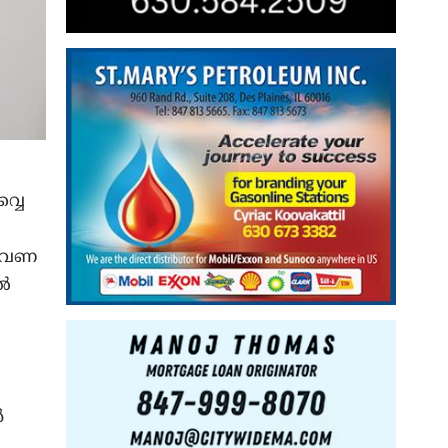
്വെ
്തവണ
്‍
‍