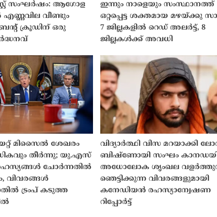
റ്റ് സംഘർഷം: ആഗോള
ഇന്നും നാളെയും സംസ്ഥാനത്ത്
എണ്ണവില വീണ്ടും
ഒറ്റപ്പെട്ട ശക്തമായ മഴയ്ക്കു സ
രെൻ്റ് ക്രൂഡിന് ഒരു
7 ജില്ലകളിൽ റെഡ് അലർട്ട്, 8
ദ്ധനവ്
ജില്ലകൾക്ക് അവധി
രിയറ്റ് മിസൈൽ ശേഖരം
വിദ്യാർത്ഥി വിസ മറയാക്കി ല
കവും തീർന്നു; യു.എസ്
ബിഷ്ണോയി സംഘം കാനഡയ
രഹസ്യങ്ങൾ ചോർന്നതിൽ
അധോലോക ശൃംഖല വളർത്തുന്
, വിവരങ്ങൾ
ഞെട്ടിക്കുന്ന വിവരങ്ങളുമായി
തിൽ ട്രംപ് കടുത്ത
കനേഡിയൻ രഹസ്യാന്വേഷണ
ിൽ
റിപ്പോർട്ട്