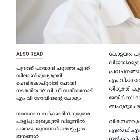
ALSO READ
കോട്ടയം: പുത
വിജയിക്കുമെ
പുറത്ത് പറയാൻ പറ്റാത്ത എന്ത്
പ്രവചനങ്ങള
ഡീലാണ് മുഖ്യമന്ത്രി
എം.വി.ഗോവന
ഹെലികോപ്റ്ററിൽ പോയി
തിരുത്തി കുറ
നടത്തിയത്? വി ഡി സതീശനോട്
ജയ്ക് സി ത
എം വി ഗോവിന്ദന്റെ ചോദ്യം
ബഹുദൂരം മു
സംസ്ഥാന സർക്കാരിന് ഗുരുതര
വികസനവും രാ
പാളിച്ച; മുഖ്യമന്ത്രി വിരുന്നില്‍
പങ്കെടുക്കുമ്പോള്‍ തൊട്ടപ്പുറം
എല്‍.ഡി.എഫി
ജനങ്ങള്‍
നല്‍കും. വി