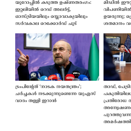
യൂറോപ്പിൽ കടുത്ത ഉഷ്ണതരംഗം:
മിഡിൽ ഈസ്
ഇറ്റലിയിൽ റെഡ് അലർട്ട്,
വിപണിയിൽ 
ഓസ്ട്രിയയിലും സ്ലൊവാക്യയിലും
ഉയരുന്നു; ബ്
സർവകാല റെക്കോർഡ് ചൂട്
ശതമാനം വർ
ട്രംപിൻ്റേത് ‘നാടക നയതന്ത്രം’;
താഡ്, പേട്
ചർച്ചകൾ നടക്കുന്നുണ്ടെന്ന യുഎസ്
പകുതിയിലധി
വാദം തള്ളി ഇറാൻ
പ്രതിരോധ 
അന്വേഷണം
പുറത്തുവന്ന
അമർഷത്ത