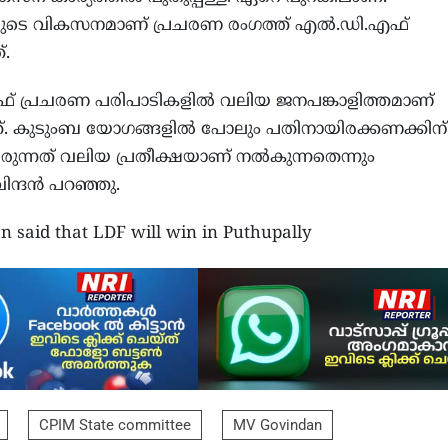
ിയുടെ വികസനമാണ് പ്രചരണ രംഗത്ത് എല്‍.ഡി.എഫ്
്.
് പ്രചരണ പരിപാടികളില്‍ വലിയ ജനപങ്കാളിത്തമാണ്
ത്. കുടുംബ യോഗങ്ങളില്‍ പോലും പതിനായിരക്കണക്കിന്
ുന്നത് വലിയ പ്രതീക്ഷയാണ് നല്‍കുന്നതെന്നും
ന്ദന്‍ പറഞ്ഞു.
 said that LDF will win in Puthupally
CPIM State committee
MV Govindan