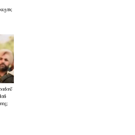
ാധ്യത;
ോറൻസ്
ിൽ
നു;