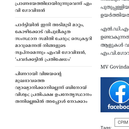
പ്രാണഭയത്തിലായിരുന്നുവെന്ന് എം
പുതുപ്പള്ള
വി ഗോവിന്ദന്‍
ഉയര്‍ത്തിയത
പാർട്ടിയിൽ ഇനി അടിമുടി മാറ്റം,
എല്‍.ഡി.എഫ
കോഴിക്കോട് വിപുലീകൃത
ഉണ്ടാകുന്ന
സംസ്ഥാന സമിതി ചേരും; സെക്രട്ടറി
ആളുകള്‍ വര
മാറുമെന്നത് നിങ്ങളുടെ
സ്വപ്നമെന്നും എംവി ഗോവിന്ദൻ,
എം.വി.ഗോവി
‘പവർക്കട്ടിൽ പ്രതിഷേധം’
MV Govindan
പിണറായി വിജയൻ്റെ
മുഖഭാവത്തെ
വ്യാഖ്യാനിക്കാനില്ലെന്ന് ബിനോയ്
വിശ്വം; പ്രതിപക്ഷ ഉപനേതൃസ്ഥാനം
തന്നില്ലെങ്കിൽ അപ്പോൾ നോക്കാം
CPIM
Tags: