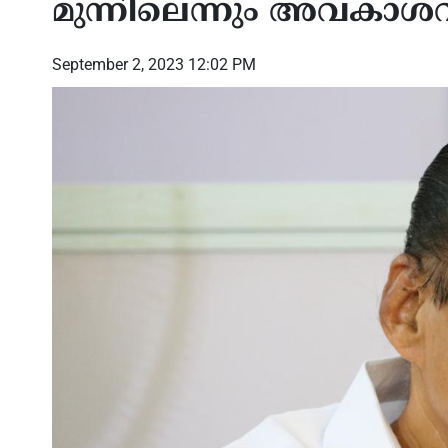
മുന്നിലെന്നും അവകാശ
September 2, 2023 12:02 PM
്ത്രം’;
മികച്ച സമ്മാനങ്ങളുടെ
താഡ്,
ടെന്ന യുഎസ്
പെരുമഴയുമായി ഷിക്കാഗോ
പകുത
സോഷ്യൽക്ലബ്ബ് അന്താരാഷ്‌ട്ര
പ്രത
വടംവലി
അന്വ
പുറത്
അമർ