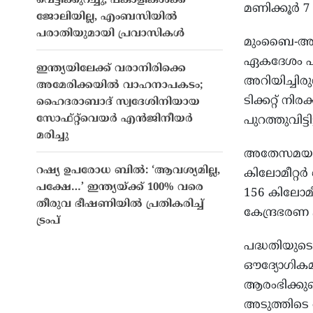
വെട്ടിക്കുറച്ചു, പങ്കാളികൾക്ക്
മണിക്കൂർ 7 
ജോലിയില്ല, എംബസിയിൽ
പരാതിയുമായി പ്രവാസികൾ
മുംബൈ-അഹമ
ഏകദേശം പൂ
ഇന്ത്യയിലേക്ക് വരാനിരിക്കെ
അറിയിച്ചിരു
അമേരിക്കയിൽ വാഹനാപകടം;
ടിക്കറ്റ് 
ഹൈദരാബാദ് സ്വദേശിനിയായ
സോഫ്റ്റ്‌വെയർ എൻജിനീയർ
പുറത്തുവിട്ടിട്
മരിച്ചു
അതേസമയം, 
റഷ്യ ഉപരോധ ബിൽ: ‘ആവശ്യമില്ല,
കിലോമീറ്റർ
പക്ഷേ…’ ഇന്ത്യയ്ക്ക് 100% വരെ
156 കിലോമീ
തീരുവ ഭീഷണിയിൽ പ്രതികരിച്ച്
കേന്ദ്രഭരണ
ട്രംപ്
പദ്ധതിയുടെ
ഔദ്യോ​ഗിക
ആരംഭിക്കുമ
അടുത്തിടെ അ