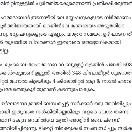
മിനിറ്റിനുള്ളിൽ പൂർത്തിയാകുമെന്നാണ് പ്രതീക്ഷിക്കുന്നത്
്മദാബാദ് ഇടനാഴിയിലെ സ്റ്റേഷനുകളുടെ നിർമ്മാണം
ർത്തിയായതായി റെയിൽവേ മന്ത്രാലയം അടുത്തിടെ
ന്നു. സ്റ്റേഷനുകളുടെ എണ്ണം, യാത്രാ സമയം, ഉദ്ഘാടന ത
നിരക്ക് തുടങ്ങിയ വിവരങ്ങൾ ഇതുവരെ ഔദ്യോഗികമായി
ടില്ല.
മുംബൈ-അഹമ്മദാബാദ് ബുള്ളറ്റ് ട്രെയിൻ പദ്ധതി 508
 ദൈർഘ്യമാണ് ഉള്ളത്. അതിൽ 348 കിലോമീറ്റർ ഗുജറാത്
റ്റർ മഹാരാഷ്ട്രയിലും 4 കിലോമീറ്റർ ദാദ്ര & നാഗർ ഹവേ
 പ്രദേശത്തുകൂടിയുമാണ് കടന്നുപോകുക.
 ഉദ്ഘാടനവുമായി ബന്ധപ്പെട്ട് സർക്കാർ ഒരു അറിയിപ്പും
മായി ഇതുവരെ നൽകിയില്ലെങ്കിലും വളരെ വേഗം തന്നെ
െന്ന് കേന്ദ്ര റെയിൽവേ മന്ത്രി അശ്വിനി വൈഷ്ണവ്
റിയിച്ചിരുന്നു. ടിക്കറ്റ് നിരക്കുകൾ സംബന്ധിച്ചും സർക