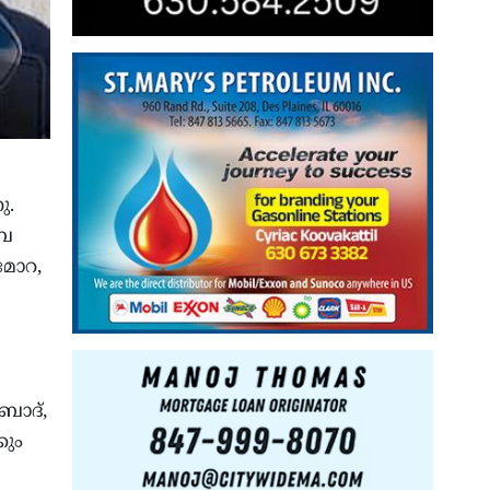
ു.
ബൈ
ിമോറ,
ബാദ്,
കും