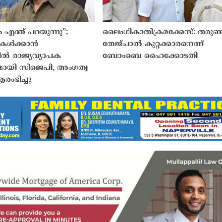
ന്ത് പറയുന്നു”;
ലൈംഗികാതിക്രമക്കേസ്: തരു
കേൾക്കാൻ
തേജ്പാൽ കുറ്റക്കാരനെന്ന്
ിൽ രാജ്യവ്യാപക
ബോംബെ ഹൈക്കോടതി
ുമായി സിജെപി, അംഗത്വ
ംഭിച്ചു