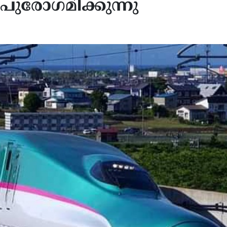
ി പുരോഗമിക്കുന്നു
 പേട്രിയറ്റ് മിസൈൽ ശേഖരം
മിഡിൽ ഈസ്റ്റ് സംഘർഷ
ിയിലധികവും തീർന്നു; യു.എസ്
വിപണിയിൽ എണ്ണവില വീണ
ിരോധ രഹസ്യങ്ങൾ ചോർന്നതിൽ
ഉയരുന്നു; ബ്രെൻ്റ് ക്രൂഡിന്
േഷണം, വിവരങ്ങൾ
ശതമാനം വർദ്ധനവ്
തുവന്നതിൽ ട്രംപ് കടുത്ത
ഷത്തിൽ