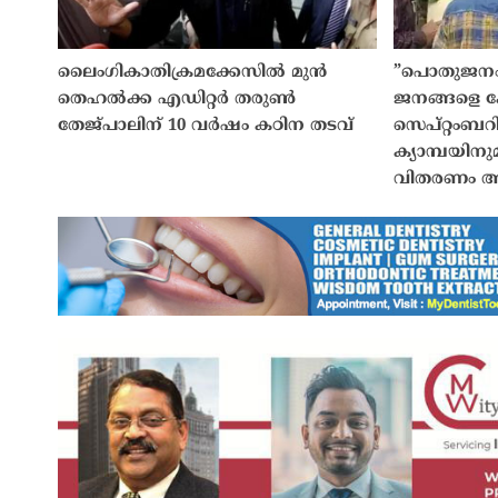
ലൈംഗികാതിക്രമക്കേസിൽ മുൻ
”പൊതുജനം എ
തെഹൽക്ക എഡിറ്റർ തരുണ്‍
ജനങ്ങളെ 
തേജ്പാലിന് 10 വർഷം കഠിന തടവ്
സെപ്റ്റംബറ
ക്യാമ്പയിന
വിതരണം ആര