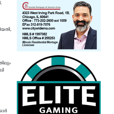
.
ീയതി,
തിലും
ലി
്കാർ