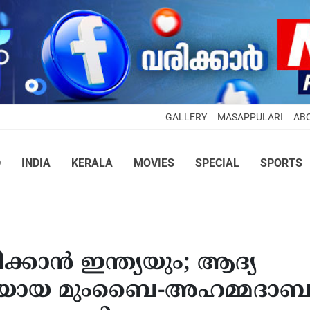
GALLERY
MASAPPULARI
AB
D
INDIA
KERALA
MOVIES
SPECIAL
SPORTS
ിക്കാൻ ഇന്ത്യയും; ആദ്യ
്ധതിയായ മുംബൈ-അഹമ്മദാബ