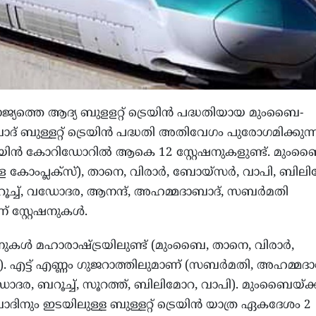
്യത്തെ ആദ്യ ബുളളറ്റ് ട്രെയിൻ പദ്ധതിയായ മുംബൈ-
് ബുള്ളറ്റ് ട്രെയിൻ പദ്ധതി അതിവേഗം പുരോഗമിക്കുന്ന
ട്രെയിൻ കോറിഡോറിൽ ആകെ 12 സ്റ്റേഷനുകളുണ്ട്. മും
ുർള കോംപ്ലക്സ്), താനെ, വിരാർ, ബോയ്സർ, വാപി, ബില
റൂച്ച്, വഡോദര, ആനന്ദ്, അഹമ്മദാബാദ്, സബർമതി
 സ്റ്റേഷനുകൾ.
േഷനുകൾ മഹാരാഷ്ട്രയിലുണ്ട് (മുംബൈ, താനെ, വിരാർ,
 എട്ട് എണ്ണം ഗുജറാത്തിലുമാണ് (സബർമതി, അഹമ്മദാ
ോദര, ബറൂച്ച്, സൂറത്ത്, ബിലിമോറ, വാപി). മുംബൈയ്ക്
ിനും ഇടയിലുള്ള ബുള്ളറ്റ് ട്രെയിൻ യാത്ര ഏകദേശം 2