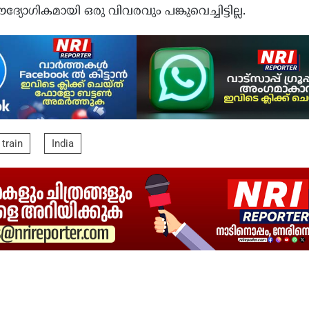
ോ​ഗികമായി ഒരു വിവരവും പങ്കുവെച്ചിട്ടില്ല.
 train
India