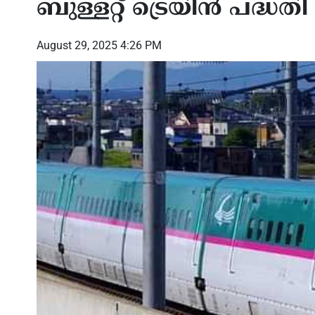
ബുള്ളറ്റ് ട്രെയിൻ പദ്ധത
August 29, 2025 4:26 PM
്ത്രം’;
മികച്ച സമ്മാനങ്ങളുടെ
താഡ്,
ടെന്ന യുഎസ്
പെരുമഴയുമായി ഷിക്കാഗോ
പകുത
സോഷ്യൽക്ലബ്ബ് അന്താരാഷ്‌ട്ര
പ്രത
വടംവലി
അന്വ
പുറത്
അമർ