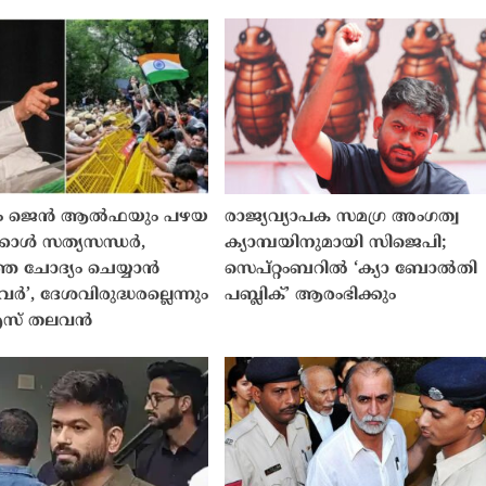
ും ജെൻ ആൽഫയും പഴയ
രാജ്യവ്യാപക സമഗ്ര അംഗത്വ
കാൾ സത്യസന്ധർ,
ക്യാമ്പയിനുമായി സിജെപി;
െ ചോദ്യം ചെയ്യാൻ
സെപ്റ്റംബറിൽ ‘ക്യാ ബോൽതി
വർ’, ദേശവിരുദ്ധരല്ലെന്നും
പബ്ലിക്’ ആരംഭിക്കും
സ് തലവൻ