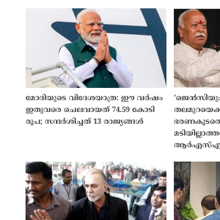
മോദിയുടെ വിദേശയാത്ര: ഈ വർഷം
‘ജെൻസിയ
ഇതുവരെ ചെലവായത് 74.59 കോടി
തലമുറയെക്
രൂപ; സന്ദർശിച്ചത് 13 രാജ്യങ്ങൾ
ഭരണകൂടത്ത
മടിയില്ലാത്ത
ആർഎസ്എ