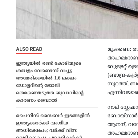
ALSO READ
മുംബൈ: രാജ
അഹമ്മദാബാദ
ഇന്ത്യയിൽ രണ്ട് കോടിയുടെ
ബുള്ളറ്റ് 
ശമ്പളം വേണ്ടെന്ന് വച്ചു;
(ബാന്ദ്ര-ക
അമേരിക്കയിൽ 1.6 ലക്ഷം
സൂറത്ത്, ബ
ഡോളറിന്റെ ജോലി
എന്നിവയാണ്
തെരഞ്ഞെടുത്ത യുവാവിന്റെ
കാരണം വൈറൽ
നാല് സ്റ്റ
ബോയ്സാർ).
ചൈനീസ് സൈബർ ഇടങ്ങളിൽ
ഇന്ത്യക്കാർക്ക് വംശീയ
ആനന്ദ്, വഡ
അധിക്ഷേപം; വർക്ക് വിസ
അഹമ്മദാബാദ